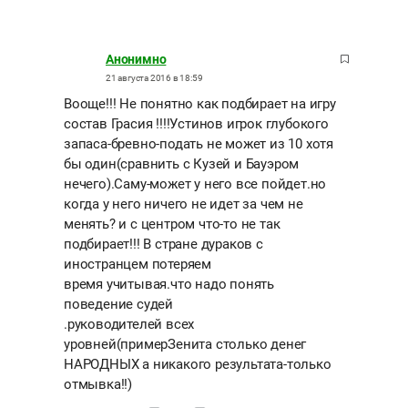
Анонимно
21 августа 2016 в 18:59
Вооще!!! Не понятно как подбирает на игру
состав Грасия !!!!Устинов игрок глубокого
запаса-бревно-подать не может из 10 хотя
бы один(сравнить с Кузей и Бауэром
нечего).Саму-может у него все пойдет.но
когда у него ничего не идет за чем не
менять? и с центром что-то не так
подбирает!!! В стране дураков с
иностранцем потеряем
время учитывая.что надо понять
поведение судей
.руководителей всех
уровней(примерЗенита столько денег
НАРОДНЫХ а никакого результата-только
отмывка!!)