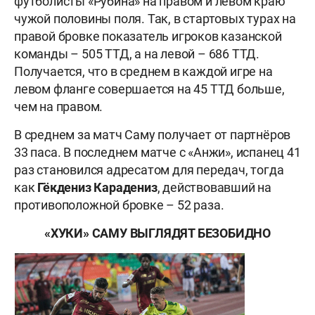
футболисты «Рубина» на правом и левом краю
чужой половины поля. Так, в стартовых турах на
правой бровке показатель игроков казанской
команды – 505 ТТД, а на левой – 686 ТТД.
Получается, что в среднем в каждой игре на
левом фланге совершается на 45 ТТД больше,
чем на правом.
В среднем за матч Саму получает от партнёров
33 паса. В последнем матче с «Анжи», испанец 41
раз становился адресатом для передач, тогда
как
Гёкдениз Карадениз
, действовавший на
противоположной бровке – 52 раза.
«ХУКИ» САМУ ВЫГЛЯДЯТ БЕЗОБИДНО