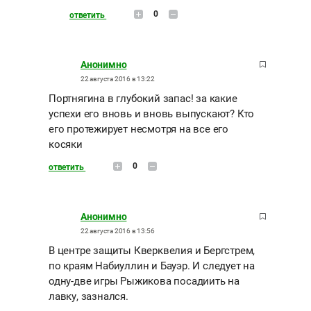
0
ответить
Анонимно
22 августа 2016 в 13:22
Портнягина в глубокий запас! за какие
успехи его вновь и вновь выпускают? Кто
его протежирует несмотря на все его
косяки
0
ответить
Анонимно
22 августа 2016 в 13:56
В центре защиты Кверквелия и Бергстрем,
по краям Набиуллин и Бауэр. И следует на
одну-две игры Рыжикова посадиить на
лавку, зазнался.