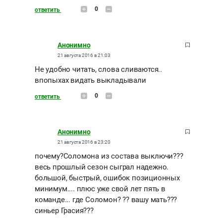
0
ответить
Анонимно
21 августа 2016 в 21:03
Не удобно читать, слова сливаются..
впопыхах видать выкладывали
0
ответить
Анонимно
21 августа 2016 в 23:20
почему?Соломона из состава выключи???
весь прошлый сезон сыграл надежно.
большой, быстрый, ошибок позиционных
минимум.... плюс уже свой лет пять в
команде... где Соломон? ?? вашу мать???
синьер Грасия???