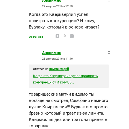
Анонимно
22 августа 2016 в 12:59
Когда это Кверкверлия успел
проиграть конкуренцию? И кому,
Бурлаку, который в основе играет?
0
ответить
Анонимно
23 августа 2016 в 11:46
ответил на
комментарий
Когда это Кверкверлия успел проиграть
конкуренцию? И кому, Б...
товарищеские матчи видимо ты
вообще не смотрел, Самбрано намного
лучше Квирквелия!!! Бурлак это просто
бревно который играет из-за лимита.
Квирквелия два или три гола привез в
товарняке.