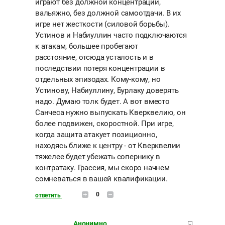
играют без должной концентрации,
вальяжно, без должной самоотдачи. В их
игре нет жесткости (силовой борьбы).
Устинов и Набиуллин часто подключаются
к атакам, большее пробегают
расстояние, отсюда усталость и в
последствии потеря концентрации в
отдельных эпизодах. Кому-кому, но
Устинову, Набиуллину, Бурлаку доверять
надо. Думаю толк будет. А вот вместо
Санчеса нужно выпускать Кверквелию, он
более подвижен, скоростной. При игре,
когда защита атакует позиционно,
находясь ближе к центру - от Кверквелии
тяжелее будет убежать сопернику в
контратаку. Грассия, мы скоро начнем
сомневаться в вашей квалификации.
0
ответить
Анонимно