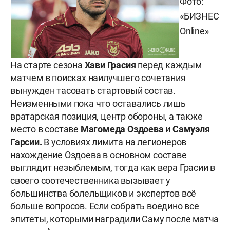
Фото:
«БИЗНЕС
Online»
На старте сезона
Хави Грасия
перед каждым
матчем в поисках наилучшего сочетания
вынужден тасовать стартовый состав.
Неизменными пока что оставались лишь
вратарская позиция, центр обороны, а также
место в составе
Магомеда Оздоева
и
Самуэля
Гарсии.
В условиях лимита на легионеров
нахождение Оздоева в основном составе
выглядит незыблемым, тогда как вера Грасии в
своего соотечественника вызывает у
большинства болельщиков и экспертов всё
больше вопросов. Если собрать воедино все
эпитеты, которыми наградили Саму после матча