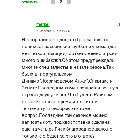
0
ответить
mersel
21 августа 2016 в 19:24
Настораживает одно,что Грасия пока не
понимает российский футбол и у команды
нет чёткой позиции,соответственно игроки
много ошибаются.Об этом предупреждали
многие специалисты в начале сезона.Так
было в "португальском
Динамо","Керимовском Анжи",Спартаке и
Зените.Последним двум прощается всё,ну а
первых двух уже нет!Что будет с Рубином
покажет только время и хватит ли
терпения у спонсоров это тоже
вопрос.Последние три сезонов можно
записать коту под хвост,ставка сделана
ещё на четыре.Риск благородное дело,но
только кто будет за это в ответе?