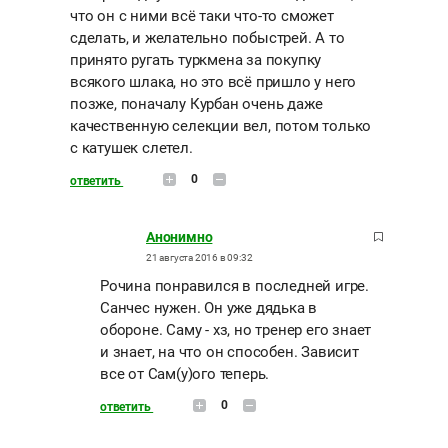
что он с ними всё таки что-то сможет
сделать, и желательно побыстрей. А то
принято ругать туркмена за покупку
всякого шлака, но это всё пришло у него
позже, поначалу Курбан очень даже
качественную селекции вел, потом только
с катушек слетел.
0
ответить
Анонимно
21 августа 2016 в 09:32
Рочина понравился в последней игре.
Санчес нужен. Он уже дядька в
обороне. Саму - хз, но тренер его знает
и знает, на что он способен. Зависит
все от Сам(у)ого теперь.
0
ответить