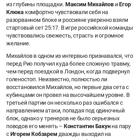
из глубины площадки.
Максим Михайлов
и
Егор
Клюка
комфортно чувствовали себя на
разорванном блоке и россияне уверенно взяли
стартовый сет 25:17. В игре российской команды
чувствовались свежесть, страсть и огромное
желание.
Михайлов в одном из интервью признавался, что
перед Рио получил куда более сложную травму,
чем перед поездкой в Лондон, когда подвернул
голеностоп. Неизвестно, полностью ли
восстановился Михайлов, но первые два сета с
кубинцами он провел на высочайшем уровне. В
третьей партии он несколько раз ошибался с
направлением атаки, попадая под одиночный
блок, однако у тренеров не было серьезных
поводов его менять –
Константин Бакун
на пару
с
Игорем Кобзарем
дважды выходил на