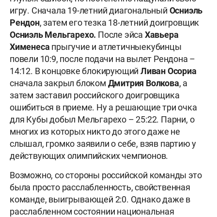
игру. Сначала 19-летний диагональный
Осниэль
Рендон
, затем его тезка 18-летний доигровщик
Осниэль Мельгарехо.
После эйса
Хавьера
Хименеса
прыгучие и атлетичные
кубинцы
повели 10:9, после подачи на вылет Рендона –
14:12. В концовке блокирующий
Ливан Осориа
сначала закрыл блоком
Дмитрия Волкова
, а
затем заставил российского доигровщика
ошибиться в приеме. Ну а решающие три очка
для Кубы добыл Мельгарехо – 25:22. Парни, о
многих из которых никто до этого даже не
слышал, громко заявили о себе, взяв партию у
действующих олимпийских чемпионов.
Возможно, со стороны российской команды это
была просто расслабленность, свойственная
команде, выигрывающей 2:0. Однако даже в
расслабленном состоянии национальная