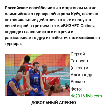
Российские волейболисты в стартовом матче
олимпийского турнира обыграли Кубу, показав
нетривиальные действия в атаке и напугав
своей игрой в третьем сете. «БИЗНЕС
Online»
подводит главные итоги встречи и
рассказывает о других событиях олимпийского
турнира.
Сергей
Тетюхин
(слева) и
Александр
Волков
Фото:
rio2016.fivb.com
ДОВОЛЬНЫЙ АЛЕКНО