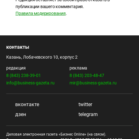
публикации вашего комментария.
Правила модерирования
.
контакты
Казань, Лобачевского 10, корпус 2
редакция
реклама
8 (843) 238-39-01
8 (843) 203-48-47
info@business-gazeta.ru
mir@business-gazeta.ru
вконтакте
twitter
дзен
telegram
Деловая электронная газета «Бизнес Online» (на связи).