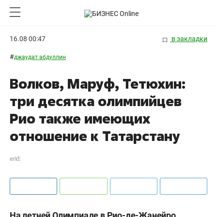
16.08 00:47
в закладки
#
джаудат абдуллин
Волков, Маруф, Тетюхин:
три десятка олимпийцев
Рио также имеющих
отношение к Татарстану
erid:
На летней Олимпиаде в Рио-де-Жанейро