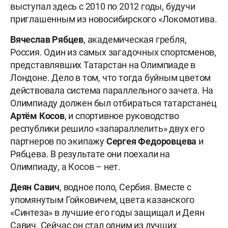
выступал здесь с 2010 по 2012 годы, будучи
приглашенным из новосибирского «Локомотива.
Вячеслав Рябцев
, академическая гребля,
Россия. Один из самых загадочных спортсменов,
представлявших Татарстан на Олимпиаде в
Лондоне. Дело в том, что тогда буйным цветом
действовала система параллельного зачета. На
Олимпиаду должен был отбираться татарстанец
Артём Косов
, и спортивное руководство
республики решило «запараллелить» двух его
партнеров по экипажу
Сергея Федоровцева
и
Рябцева. В результате они поехали на
Олимпиаду, а Косов – нет.
Деян Савич
, водное поло, Сербия. Вместе с
упомянутым Гойковичем, цвета казанского
«Синтеза» в лучшие его годы защищал и Деян
Савич. Сейчас он стал одним из лучших