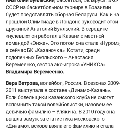
Анатолий Буяльский
, баскетбол, Беларусь. Экс-
СССР на баскетбольном турнире в Бразилии
будет представлять сборная Беларуси. Как и на
прошлой Олимпиаде в Лондоне руководит этой
дружиной Анатолий Буяльский. В середине
«нулевых» он работал в Казани с местной
командой «Энже». Это потом она стала «Нуром»,
а сейчас БК «Казаночка». Кстати, среди
подопечных Буяльского – Анастасия
Веремеенко, сестра экс-игрока «УНИКСа»
Владимира Веремеенко.
Вера Ветрова,
волейбол, Россия. В сезонах 2009-
2011 выступала в составе «Динамо-Казань».
Если болельщики казанского клуба не смогут
вспомнить такой волейболистки, назовем ее
девичью фамилию – Улякина. В 2010 году она
вышла замуж за статистика московского
«Динамо», вскоре взяла его фамилию и стала