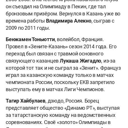
он съездил на Олимпиаду в Пекин, где тал
бронзовым призёром. Вернулся в Казань уже во
времена работы
Владимира Алекно
, сыграв с
2009 по 2011 годы.
Бенжамен Тоньютти
, волейбол, Франция.
Провел в «Зените-Казань» сезон 2014 года. Его
переход был связан с травмой основного
связующего казанцев
Лукаша Жигадло
, из-за
которой тот так и не сыграл за «Зенит». Француз
играл за казанскую команду только в матчах
чемпионата России, поскольку EKB запретило
выступать ему в матчах Лиги Чемпионов.
Тагир Хайбулаев
, дзюдо, Россия. Борец
представляет общество «Динамо РТ», выступая
за татарстанскую команду на ведомственных
соревнованиях. Своё «золото» Олимпиады в