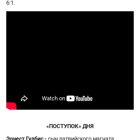
6:1.
«ПОСТУПОК» ДНЯ
Эрнест Гулбис -
сын латвийского магната,