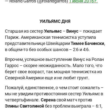
— Roland Garros (@rolandgarros)
1 июня 2016 г.
УИЛЬЯМС ДНЯ
Старшая из сестер
Уильямс
–
Винус
– покидает
Париж. Американская теннисистка уступила
представительнице Швейцарии
Тимее Бачински
,
в общем-то без особых шансов – 2:6 и 4:6.
Впрочем, успешное выступление Винус на Ролан
Гаррос – скорее неожиданность. Мало того, что
берет свое возраст, так мощная теннисистка из
Северной Америки еще и не любит грунт.
Пожалуй, единственное, о чем стоит сожалеть –
мы не увидим противостояния сестер Уильямс в
четвертьфинале.
Серена
свой матч против
Элины Свитолиной
без проблем выиграла – 6:1,