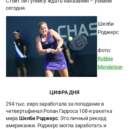
Стоит ли Гулбису ждать наказания – узнаем
сегодня.
Шелби
Роджерс
Фото:
Robbie
Mendelson
ЦИФРА ДНЯ
294 тыс. евро заработала за попадание в
четвертьфинал Ролан Гарроса 108-я ракетка
мира
Шелби Роджерс
. Это личный рекорд
американки.
Роджерс могла заработать и