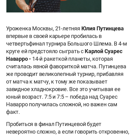
Уроженка Москвы, 21-летняя
Юлия Путинцева
впервые в своей карьере пробилась в
четвертьфинал турнира Большого Шлема. В 4-м
круге ей предстояло сыграть с
Карлой Суарес
Наварро -
14-й ракеткой планеты, которая
считалась явной фавориткой матча.
Путинцева
же проводит великолепный турнир, прибавляя
от матча к матчу, к тому же показывает
завидное хладнокровие. Все это учитывая ее
юный возраст. 7:5 и 7:5 – победа над Суарес
Наварро получилась сложной, но важен сам
факт.
Пробиться в финал Путинцевой будет
невероятно сложно, а если говорить откровенно,