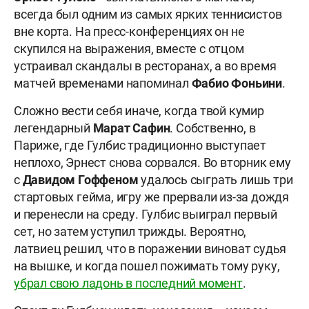
всегда был одним из самых ярких теннисистов
вне корта. На пресс-конференциях он не
скупился на выражения, вместе с отцом
устраивал скандалы в ресторанах, а во время
матчей временами напоминал
Фабио Фоньини
.
Сложно вести себя иначе, когда твой кумир
легендарный
Марат Сафин
. Собственно, в
Париже, где Гулбис традиционно выступает
неплохо, Эрнест снова сорвался. Во вторник ему
с
Давидом Гоффеном
удалось сыграть лишь три
стартовых гейма, игру же прервали из-за дождя
и перенесли на среду. Гулбис выиграл первый
сет, но затем уступил трижды. Вероятно,
латвиец решил, что в поражении виноват судья
на вышке, и когда пошел пожимать тому руку,
убрал свою ладонь в последний момент
.