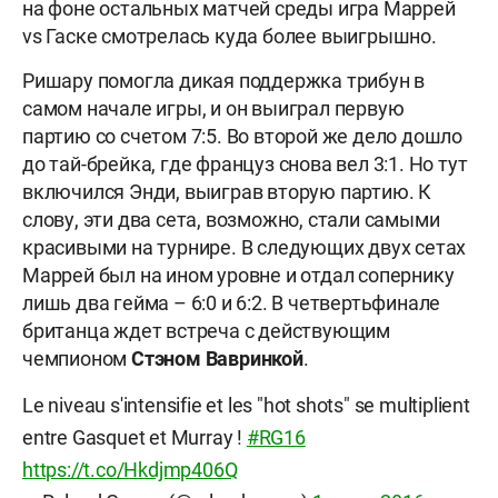
на фоне остальных матчей среды игра Маррей
vs Гаске смотрелась куда более выигрышно.
Ришару помогла дикая поддержка трибун в
самом начале игры, и он выиграл первую
партию со счетом 7:5. Во второй же дело дошло
до тай-брейка, где француз снова вел 3:1. Но тут
включился Энди, выиграв вторую партию. К
слову, эти два сета, возможно, стали самыми
красивыми на турнире.
В следующих двух сетах
Маррей был на ином уровне и отдал сопернику
лишь два гейма – 6:0 и 6:2. В четвертьфинале
британца ждет встреча с действующим
чемпионом
Стэном Вавринкой
.
Le niveau s'intensifie et les "hot shots" se multiplient
entre Gasquet et Murray !
#RG16
https://t.co/Hkdjmp406Q