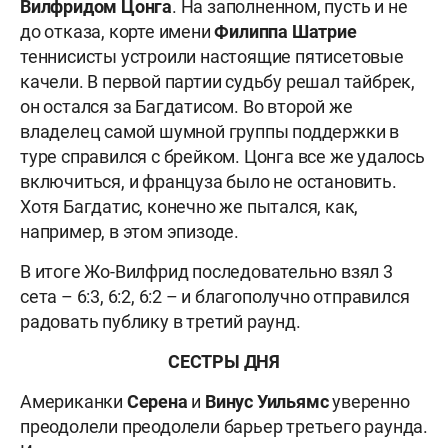
Вилфридом Цонга
. На заполненном, пусть и не
до отказа, корте имени
Филиппа Шатрие
теннисисты устроили настоящие пятисетовые
качели. В первой партии судьбу решал тайбрек,
он остался за Багдатисом. Во второй же
владелец самой шумной группы поддержки в
туре справился с брейком. Цонга все же удалось
включиться, и француза было не остановить.
Хотя Багдатис, конечно же пытался, как,
например, в этом эпизоде.
В итоге Жо-Вилфрид последовательно взял 3
сета – 6:3, 6:2, 6:2 – и благополучно отправился
радовать публику в третий раунд.
СЕСТРЫ ДНЯ
Американки
Серена
и
Винус Уильямс
уверенно
преодолели преодолели барьер третьего раунда.