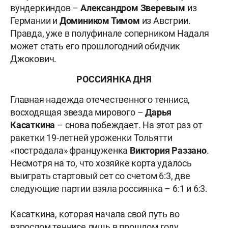
вундеркиндов –
Александром Зверевым
из
Германии и
Домиником Тимом
из Австрии.
Правда, уже в полуфинале соперником Надаля
может стать его прошлогодний обидчик
Джокович.
РОССИЯНКА ДНЯ
Главная надежда отечественного тенниса,
восходящая звезда мирового –
Дарья
Касаткина
– снова побеждает. На этот раз от
ракетки 19-летней уроженки Тольятти
«пострадала» француженка
Виктория Раззано
.
Несмотря на то, что хозяйке корта удалось
выиграть стартовый сет со счетом 6:3, две
следующие партии взяла россиянка – 6:1 и 6:3.
Касаткина, которая начала свой путь во
взрослом теннисе лишь в прошлом году,