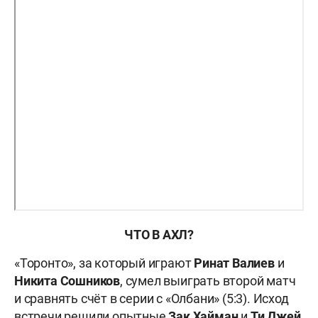
ЧТО В АХЛ?
«Торонто», за который играют
Ринат Валиев
и
Никита Сошников
, сумел выиграть второй матч
и сравнять счёт в серии с «Олбани» (5:3). Исход
встречи решили опытные
Зак Хайман
и
Ти Джей