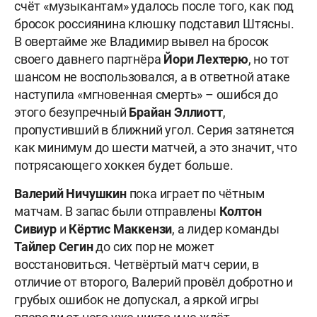
счёт «музыкантам» удалось после того, как под
бросок россиянина клюшку подставил Штясны.
В овертайме же Владимир вывел на бросок
своего давнего партнёра
Йори Лехтерю
, но тот
шансом не воспользовался, а в ответной атаке
наступила «мгновенная смерть»
– ошибся до
этого безупречный
Брайан
Эллиотт
,
пропустивший в ближний угол. Серия затянется
как минимум до шести матчей, а это значит, что
потрясающего хоккея будет больше.
Валерий Ничушкин
пока играет по чётным
матчам. В запас были отправлены
Колтон
Сивиур
и
Кёртис Маккензи
, а лидер команды
Тайлер Сегин
до сих пор не может
восстановиться. Четвёртый матч серии, в
отличие от второго, Валерий провёл добротно и
грубых ошибок не допускал, а яркой игры