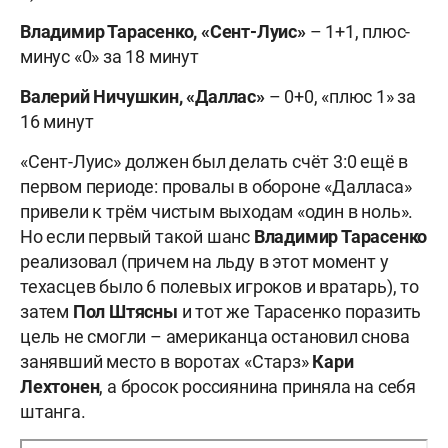
Владимир Тарасенко, «Сент-Луис»
– 1+1, плюс-
минус «0» за 18 минут
Валерий Ничушкин, «Даллас»
– 0+0, «плюс 1» за
16 минут
«Сент-Луис» должен был делать счёт 3:0 ещё в
первом периоде: провалы в обороне «Далласа»
привели к трём чистым выходам «один в ноль».
Но если первый такой шанс
Владимир Тарасенко
реализовал (причем на льду в этот момент у
техасцев было 6 полевых игроков и вратарь), то
затем
Пол Штясны
и тот же Тарасенко поразить
цель не смогли – американца остановил снова
занявший место в воротах «Старз»
Кари
Лехтонен
, а бросок россиянина приняла на себя
штанга.