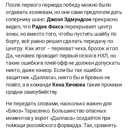
После первого периода победу можно было
отдавать хозяевам, но они сами предпочли дать
сопернику шанс:
Джоэл Эдмундсон
прекрасно
видел, что
Радек Факса
перекрывает центр
зоны, но вместо того, чтобы пустить шайбу по
борту, всё равно решил сделать передачу по
центру. Как итог – перехват чеха, бросок и гол.
Да, человек проводит первый сезон в НХЛ, но
такие ошибки в плей-офф не должен допускать
никто, даже юниор. Если бы так ошибся
защитник «Далласа», никто бы и бровью не
повёл, а в команде
Кена Хичкока
такие промахи
сродни самоубийству.
Не передать словами, насколько важен для
«Блюз» Тарасенко. Большинство опасных
моментов у ворот «Далласа» создаётся при
помощи российского форварда. Так, сравнять