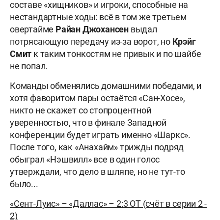
составе «хищников» и игроки, способные на
нестандартные ходы: всё в том же третьем
овертайме
Райан Джохансен
выдал
потрясающую передачу из-за ворот, но
Крэйг
Смит
к таким тонкостям не привык и по шайбе
не попал.
Команды обменялись домашними победами, и
хотя фаворитом пары остаётся «Сан-Хосе»,
никто не скажет со стопроцентной
уверенностью, что в финале Западной
конференции будет играть именно «Шаркс».
После того, как «Анахайм» трижды подряд
обыграл «Нэшвилл» все в один голос
утверждали, что дело в шляпе, но не тут-то
было...
«Сент-Луис» – «Даллас» – 2:3 ОТ (счёт в серии 2 -
2)