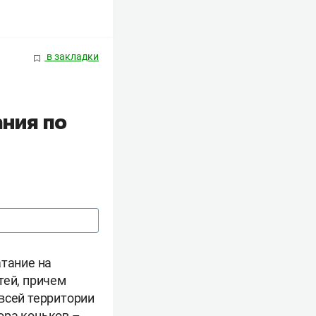
в закладки
ния по
атание на
тей, причем
всей территории
ора коньков –