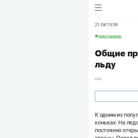
21.04 15:39
#
пресс-релизы
Общие пр
льду
erid:
К одним из попу
коньках. На лед
постоянно откры
страны. Перед п