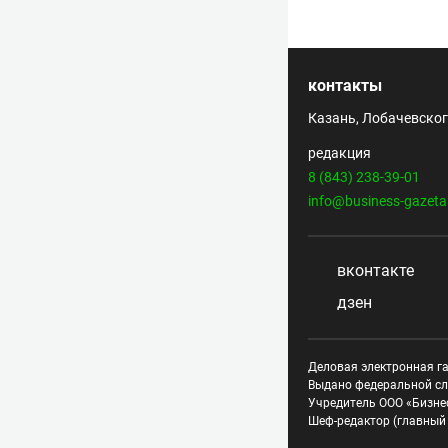
контакты
Казань, Лобачевского
редакция
8 (843) 238-39-01
info@business-gazeta
вконтакте
дзен
Деловая электронная га
Выдано федеральной сл
Учредитель ООО «Бизне
Шеф-редактор (главный 