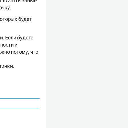
ошо заточенные
очку.
которых будет
и. Если будете
ности и
жно потому, что
тинки.