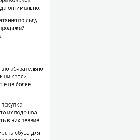
гда оптимально.
атания по льду
 продажей
е
ужно обязательно
ь ни капли
т еще более
 покупка
что их подошва
ь в них лезвие.
ирать обувь для