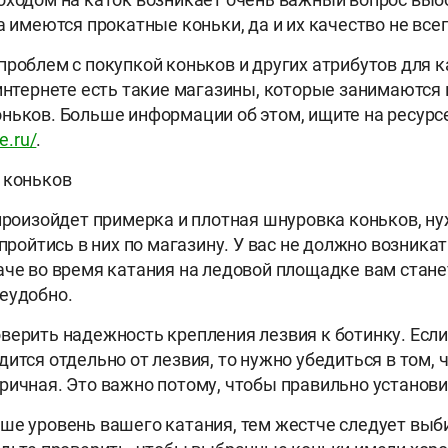
да имеются прокатные коньки, да и их качество не все
проблем с покупкой коньков и других атрибутов для к
 интернете есть такие магазины, которые занимаются
ньков. Больше информации об этом, ищите на ресурс
e.ru/
.
 коньков
 произойдет примерка и плотная шнуровка коньков, н
 пройтись в них по магазину. У вас не должно возникат
аче во время катания на ледовой площадке вам стане
еудобно.
верить надежность крепления лезвия к ботинку. Если
ится отдельно от лезвия, то нужно убедиться в том, 
ричная. Это важно потому, чтобы правильно установит
ше уровень вашего катания, тем жестче следует выб