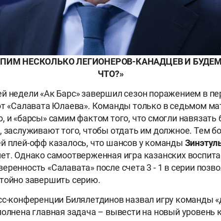
УПИМ НЕСКОЛЬКО ЛЕГИОНЕРОВ-КАНАДЦЕВ И БУДЕМ
ЧТО?»
й недели «Ак Барс» завершил сезон поражением в пе
от «Салавата Юлаева». Команды только в седьмом ма
, и «барсы» самим фактом того, что смогли навязать 
, заслуживают того, чтобы отдать им должное. Тем бо
й плей-офф казалось, что шансов у команды
Зинэтул
нет. Однако самоотверженная игра казанских воспита
еренность «Салавата» после счета 3 - 1 в серии позв
тойно завершить серию.
сс-конференции Билялетдинов назвал игру команды «
полнена главная задача – вывести на новый уровень 