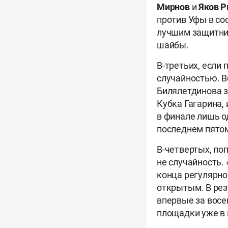
Мирнов
и
Яков 
против Уфы в со
лучшим защитни
шайбы.
В-третьих, если
случайностью. В
Билялетдинова з
Кубка Гагарина,
в финале лишь о
последнем пятом
В-четвертых, по
не случайность. 
конца регулярно
открытым. В рез
впервые за восе
площадки уже в 