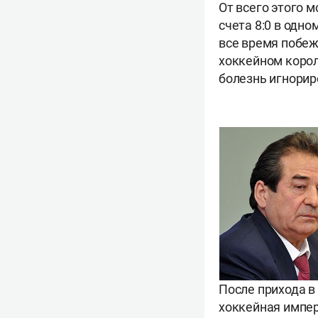
От всего этого 
счета 8:0 в одн
все время побеж
хоккейном корол
болезнь игнорир
После прихода в
хоккейная импер