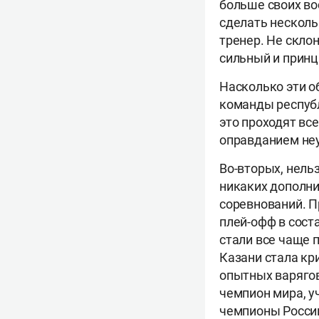
больше своих во
сделать несколь
тренер. Не скло
сильный и принци
Насколько эти о
команды республ
это проходят вс
оправданием не
Во-вторых, нельз
никаких дополни
соревнований. П
плей-офф в сост
стали все чаще 
Казани стала кр
опытных варягов
чемпион мира, 
чемпионы России