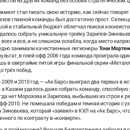
еистов из других команд без особых стратегических ц
мент стал писать свою историю, как сейчас говорят 
пехов главной команды был достаточно прост. Селек
ой и стабильный бюджет облегчал поиски хоккеисто
далось собрать уникальную тройку Зарипов-Зиновье
 всех и вся, и не слишком ослабла, когда место капр
редно занимали качественные легионеры
Тони Мортен
зультат, в плей-офф 2006 года команда проиграла один
ишь в овертайме пятой игры финальной серии «Металлу
о трёх побед.
 2009 и 2010 год — «Ак Барс» выиграл два первых в и
, а Казани удалось даже собрать команду, способну
огда нет Морозова и Зарипова, выбывших из строя к
фф-2010. Не помешала победам и темная история с ух
 Зиновьева, который «заявил» в КХЛ на «Ак Барс», чт
енного по контракту в «конверте».
ь в этой машине? Вначале Билялетдинова забрали в с