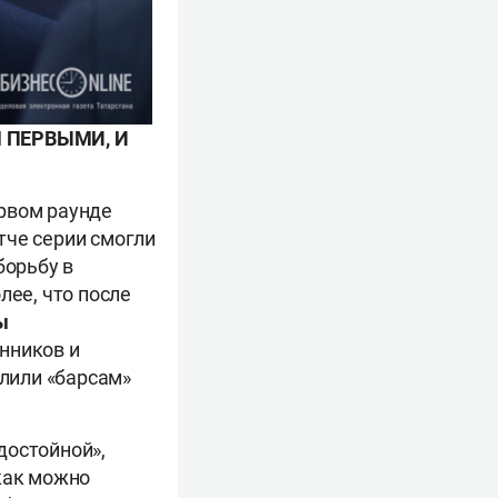
 ПЕРВЫМИ, И
рвом раунде
тче серии смогли
борьбу в
лее, что после
ы
нников и
олили «барсам»
достойной»,
как можно