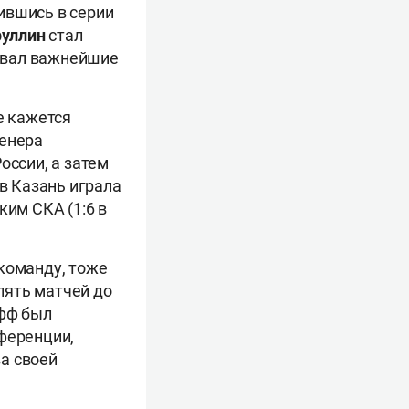
ившись в серии
руллин
стал
вал важнейшие
е кажется
ренера
оссии, а затем
ов Казань играла
ким СКА (1:6 в
команду, тоже
 пять матчей до
офф был
ференции,
а своей