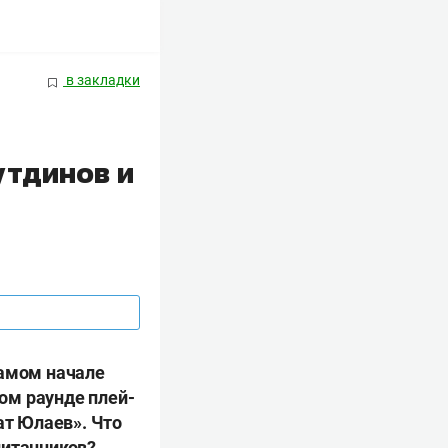
в закладки
утдинов и
самом начале
вом раунде плей-
ат Юлаев». Что
питанников?