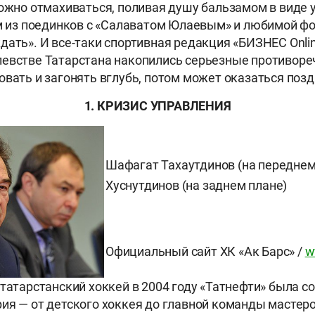
можно отмахиваться, поливая душу бальзамом в виде 
ом из поединков с «Салаватом Юлаевым» и любимой ф
дать». И все-таки спортивная редакция «БИЗНЕС Online
евстве Татарстана накопились серьезные противореч
овать и загонять вглубь, потом может оказаться позд
1. КРИЗИС УПРАВЛЕНИЯ
Шафагат Тахаутдинов (на переднем
Хуснутдинов (на заднем плане)
Официальный сайт ХК «Ак Барс» /
w
 татарстанский хоккей в 2004 году «Татнефти» была с
ия — от детского хоккея до главной команды мастер