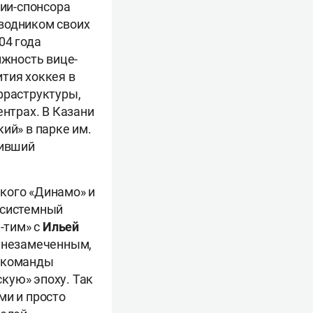
ии-спонсора
водником своих
04 года
жность вице-
тия хоккея в
фраструктуры,
ентрах. В Казани
ий» в парке им.
нивший
кого «Динамо» и
 системный
-тим» с
Ильей
и незамеченным,
а команды
кую» эпоху. Так
ми и просто