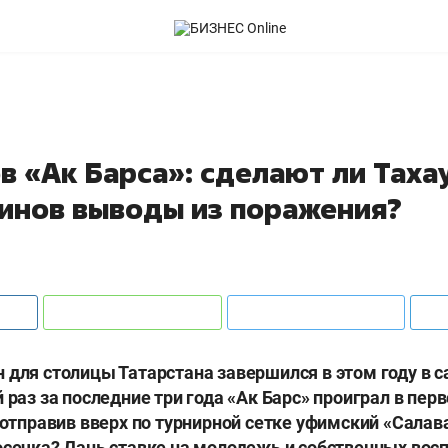
в «Ак Барса»: сделают ли Таха
инов выводы из поражения?
 для столицы Татарстана завершился в этом году в 
 раз за последние три года «Ак Барс» проиграл в пер
з отправив вверх по турнирной сетке уфимский «Салав
осечка? Дань ставке на молодежь и собственных вос