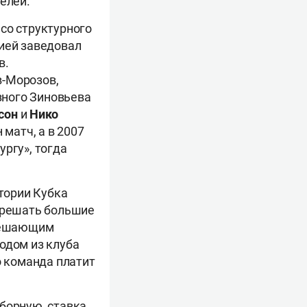
елей.
со структурного
цией заведовал
в.
в-Морозов,
изного Зиновьева
сон
и
Нико
 матч, а в 2007
ргу», тогда
стории Кубка
ю решать большие
 решающим
одом из клуба
о команда платит
борную, ставка