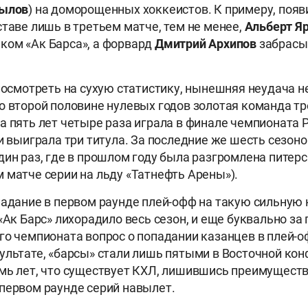
Рылов
) на доморощенных хоккеистов. К примеру, появ
ставе лишь в третьем матче, тем не менее,
Альберт Я
ком «Ак Барса», а форвард
Дмитрий Архипов
забрасы
 посмотреть на сухую статистику, нынешняя неудача н
о второй половине нулевых годов золотая команда т
а пять лет четыре раза играла в финале чемпионата Р
 и выиграла три титула. За последние же шесть сезон
дин раз, где в прошлом году была разгромлена питерс
 матче серии на льду «Татнефть Арены»).
падание в первом раунде плей-офф на такую сильную 
«Ак Барс» лихорадило весь сезон, и еще буквально за
го чемпионата вопрос о попадании казанцев в плей-
ультате, «барсы» стали лишь пятыми в Восточной кон
мь лет, что существует КХЛ, лишившись преимуществ
первом раунде серий навылет.