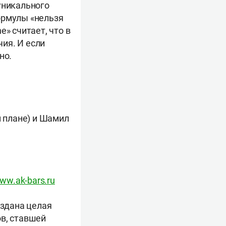
уникального
ормулы «нельзя
» считает, что в
ия. И если
но.
 плане) и Шамил
ww.ak-bars.ru
оздана целая
ов, ставшей