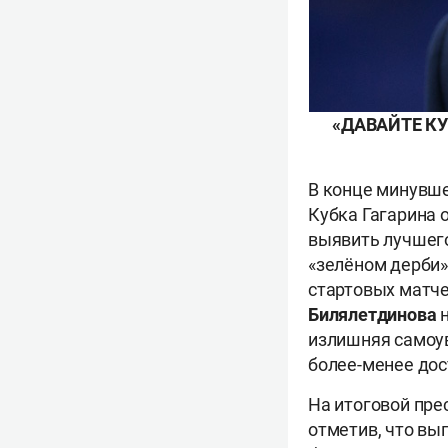
«ДАВАЙТЕ К
В конце минувше
Кубка Гагарина 
выявить лучшего
«зелёном дерби»
стартовых матче
Билялетдинова
излишняя самоув
более-менее дос
На итоговой пре
отметив, что вы