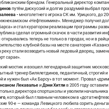
убликанским брендом. Генеральный директор компан
динов
путём дискуссий и долгих раздумий выбрал про
валеева -
многолетнего игрока СК им. Урицкого, до 20
нижнекамском «Нефтехимике». Менеджер получил дол
Барса» и стал куратором реализации программы разви
публика сделал огромный скачок в части развития ин
открывались теперь не только в городах, но и в райц
оительство клубной базы на месте санатория «Казанск
ез реку стали возводить новый ледовый дворец, заме
рт сарае».
ский мостик и взошел легендарный защитник московс
ытный тренер Билялетдинов, педантичный, строгий и
ой и нужен был «Ак Барсу» в тот момент. Провал «дрим
нсаном Лекавалье
и
Дэни Хитли
в 2005 году оставил
 только директора спортшколы и уволили начальник
ого
, который был главным человеком в «дотатнефтевс
ихие 90-е — команда Левицкого любила сорить деньга