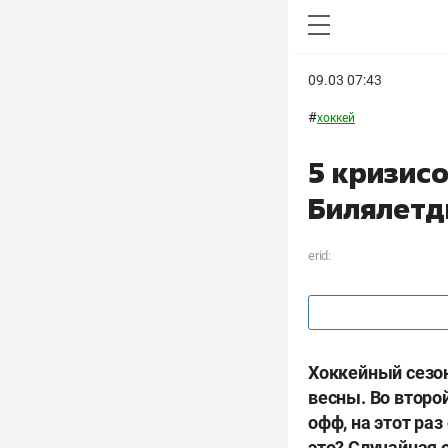
09.03 07:43
#
хоккей
5 кризисо
Билялетд
erid:
Хоккейный сезон
весны. Во второй
офф, на этот ра
это? Случайная 