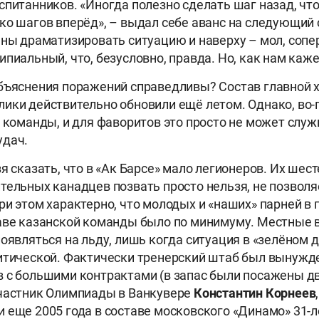
спитанников. «Иногда полезно сделать шаг назад, чт
ко шагов вперёд», – выдал себе аванс на следующий
нны драматизировать ситуацию и наверху – мол, сопе
пиальный, что, безусловно, правда. Но, как нам кажетс
бъяснения поражений справедливы? Состав главной 
ики действительно обновили ещё летом. Однако, во-
е команды, и для фаворитов это просто не может служ
удач.
я сказать, что в «Ак Барсе» мало легионеров. Их шест
тельных канадцев позвать просто нельзя, не позвол
ри этом характерно, что молодых и «наших» парней в
аве казанской команды было по минимуму. Местные 
появляться на льду, лишь когда ситуация в «зелёном 
итической. Фактически тренерский штаб был вынужд
 с большими контрактами (в запас были посажены д
участник Олимпиады в Ванкувере
Константин Корнеев
 еще 2005 года в составе московского «Динамо» 31-