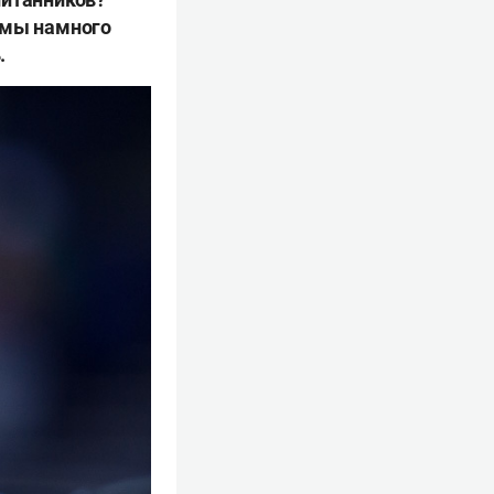
емы намного
.