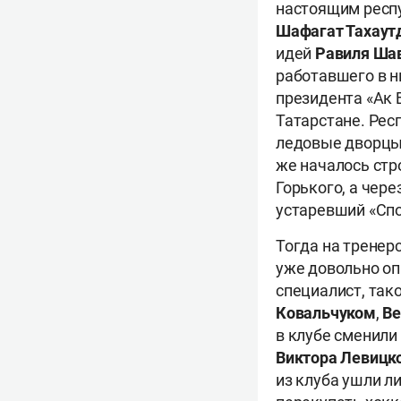
настоящим респ
Шафагат Тахаут
идей
Равиля Ша
работавшего в 
президента «Ак 
Татарстане. Рес
ледовые дворцы 
же началось стр
Горького, а чер
устаревший «Спо
Тогда на тренер
уже довольно оп
специалист, так
Ковальчуком
,
Ве
в клубе сменили
Виктора Левицк
из клуба ушли л