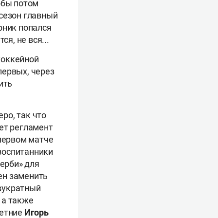
обы потом
 сезон главный
рник попался
я, не вся...
хоккейной
первых, через
ить
еро, так что
яет регламент
 первом матче
воспитанники
дерби» для
ен заменить
вукратный
, а также
летние
Игорь