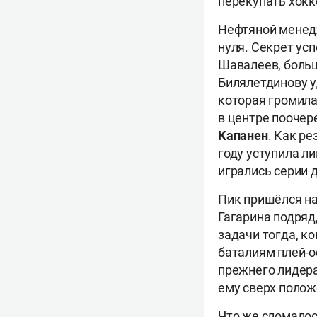
перекупать хокк
Нефтяной менедж
нуля. Секрет ус
Шавалеев, больш
Билялетдинову у
которая громила
в центре пооче
Капанен
. Как ре
году уступила л
игрались серии д
Пик пришёлся на
Гагарина подряд
задачи тогда, к
баталиям плей-о
прежнего лидера
ему сверх полож
Что же сломалос