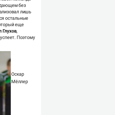
падающем без
еализовал лишь
ься остальные
который еще
 Глухов
,
 успеет. Поэтому
Оскар
Мёллер