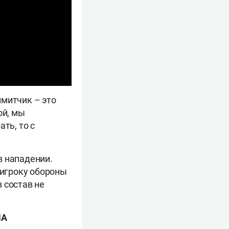
имитчик – это
ой, мы
ть, то с
в нападении.
 игроку обороны
 состав не
НА