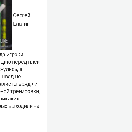
Сергей
Елагин
гда игроки
ацию перед плей-
нулись, а
 швед не
налисты вряд ли
бной тренировки,
 никаких
орых выходили на