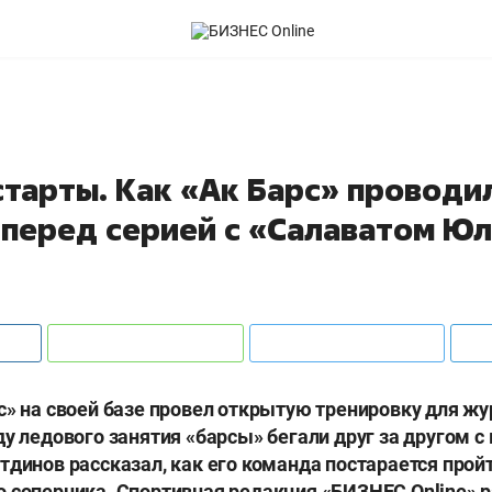
старты. Как «Ак Барс» проводи
 перед серией с «Салаватом Ю
с» на своей базе провел открытую тренировку для ж
ду ледового занятия «барсы» бегали друг за другом с
тдинов рассказал, как его команда постарается прой
 соперника. Спортивная редакция «БИЗНЕС Online» 