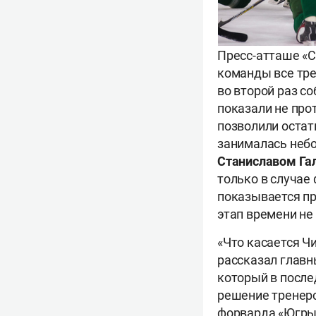
Пресс-атташе «
команды все тре
во второй раз с
показали не про
позволили остат
занималась небо
Станиславом Г
только в случае
показывается пр
этап времени не
«Что касается Чи
рассказал глав
который в после
решение тренерс
форварда «Югры»