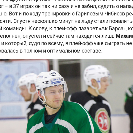
ог – в 37 играх он так ни разу и не забил, судить о на
дно. Вот и по ходу тренировки с Гариповым Чибисов р
есяти. Спустя несколько минут на льду стали появлят
й команды. К слову, к плей-офф лазарет «Ак Барса», 
еполнен, опустел и сейчас там находится лишь
Михаил
и который, судя по всему, в плей-офф уже сыграть не
валась в полном и оптимальном составе.