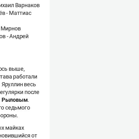
Михаил Варнаков
ёв - Маттиас
ь Мирнов
ов - Андрей
лось выше,
става работали
.
Яруллин весь
регулярки после
м Рыловым
.
то седьмого
бороны.
ых майках
ановившийся от