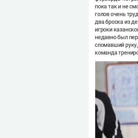
пока так и не см
голов очень тру
два броска из д
игроки казанско
недавно был пер
сломавший руку, 
команда трениро