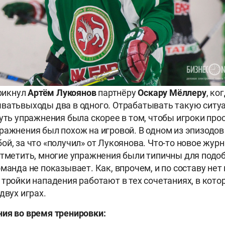
крикнул
Артём Лукоянов
партнёру
Оскару Мёллеру
, ко
ывать
выходы два в одного. Отрабатывать такую ситу
уть упражнения была скорее в том, чтобы игроки прос
ражнения был похож на игровой. В одном из эпизодов
ой, за что «получил» от Лукоянова. Что-то новое жур
отметить, многие упражнения были типичны для подо
манда не показывает. Как, впрочем, и по составу нет
 тройки нападения работают в тех сочетаниях, в кот
двух играх.
ия во время тренировки: