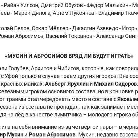
 - Райан Уилсон, Дмитрий Обухов - Фёдор Малыхин - 
еев - Марек Дялога, Артём Лукоянов - Владимир Ткач
колай Белов, Оскар Мёллер - Джастин Азеведо - Игор
оман Абросимов, Василий Токранов - Александр Свит
«МУСИН И АБРОСИМОВ ВРЯД ЛИ БУДУТ ИГРАТЬ»
али Голубев, Архипов и Чибисов, которые, как говори
с Уфой только в случае травм других игроков. Вне со
 красных майках:
Альберт Яруллин
и
Михаил Сидоров
железным игроком основного состава, но в концовке 
от травмы стал чередовать место в составе с
Яковы
 сезона из состава не пропадал, так как занимает мес
дя на лёд в качестве лимитчика – молодого игрока о
тила на себя внимание из-за четвёртой пары – в чёрн
ир Мусин
и
Роман Абросимов
. Мусин, недавно восст