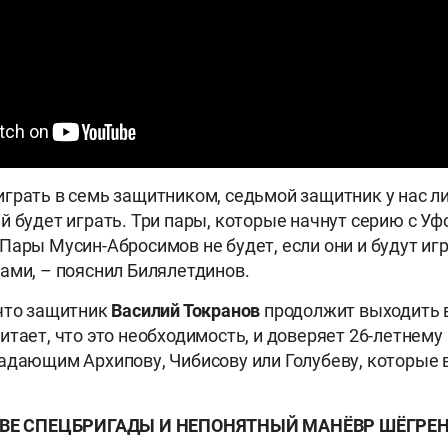
грать в семь защитником, седьмой защитник у нас л
й будет играть. Три пары, которые начнут серию с Уф
ары Мусин-Абросимов не будет, если они и будут игра
ами, – пояснил Билялетдинов.
что защитник
Василий Токранов
продолжит выходить 
итает, что это необходимость, и доверяет 26-летнему
адающим Архипову, Чибисову или Голубеву, которые в
ВЕ СПЕЦБРИГАДЫ И НЕПОНЯТНЫЙ МАНЁВР ШЁГРЕ