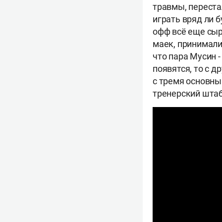
травмы, переста
играть вряд ли б
офф всё еще сыр
маек, принимали
что пара Мусин -
появятся, то с д
с тремя основны
тренерский штаб