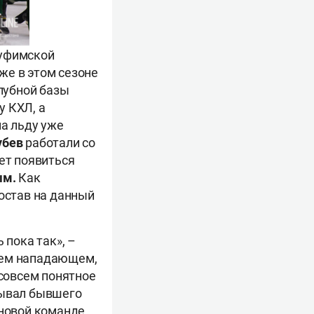
 уфимской
же в этом сезоне
клубной базы
у КХЛ, а
на льду уже
убев
работали со
ет появиться
ым.
Как
состав на данный
 пока так», –
нем нападающем,
 совсем понятное
рывал бывшего
 новой команде