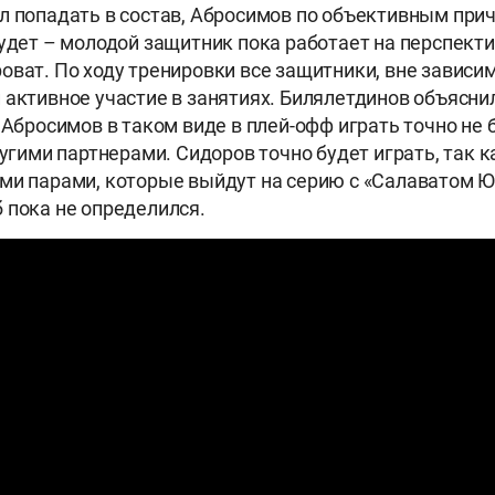
л попадать в состав, Абросимов по объективным при
удет – молодой защитник пока работает на перспектив
оват. По ходу тренировки все защитники, вне зависим
 активное участие в занятиях. Билялетдинов объясни
 Абросимов в таком виде в плей-офф играть точно не б
ругими партнерами. Сидоров точно будет играть, так к
ми парами, которые выйдут на серию с «Салаватом 
 пока не определился.