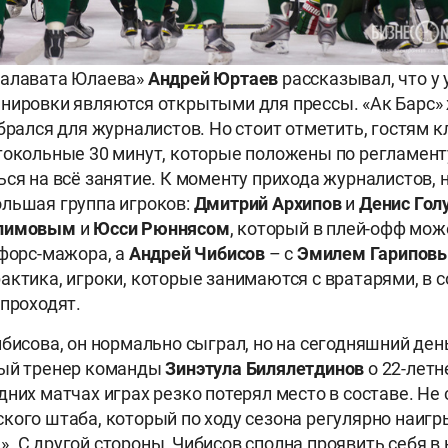
Салавата Юлаева»
Андрей Юртаев
рассказывал, что у
нировки являются открытыми для прессы. «Ак Барс» 
обрался для журналистов. Но стоит отметить, гостям 
токольные 30 минут, которые положены по регламент
ься на всё занятие. К моменту прихода журналистов, 
льшая группа игроков:
Дмитрий Архипов
и
Денис Гол
алимовым
и
Юсси Рюннясом
, который в плей-офф мож
 форс-мажора, а
Андрей Чибисов
– с
Эмилем Гарипов
актика, игроки, которые занимаются с вратарями, в 
 проходят.
бисова, он нормально сыграл, но на сегодняшний день
ный тренер команды
Зинэтула
Билялетдинов
о 22-лет
дних матчах играх резко потерял место в составе. Не
кого штаба, который по ходу сезона регулярно наиг
. С другой стороны, Чибисов сполна проявить себя в