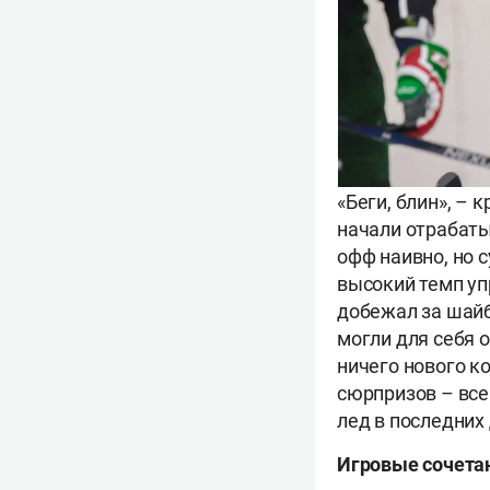
«Беги, блин», – 
начали отрабат
офф наивно, но с
высокий темп уп
добежал за шайб
могли для себя 
ничего нового ко
сюрпризов – все
лед в последних 
Игровые сочетан