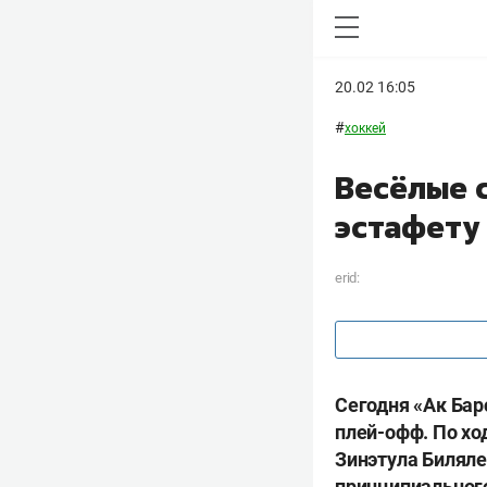
20.02 16:05
#
хоккей
Весёлые 
эстафету
erid:
Сегодня «Ак Бар
плей-офф. По хо
Зинэтула Биляле
принципиального