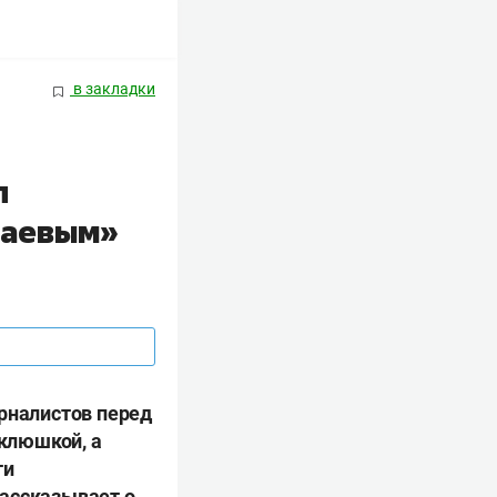
в закладки
л
лаевым»
урналистов перед
 клюшкой, а
ти
рассказывает о