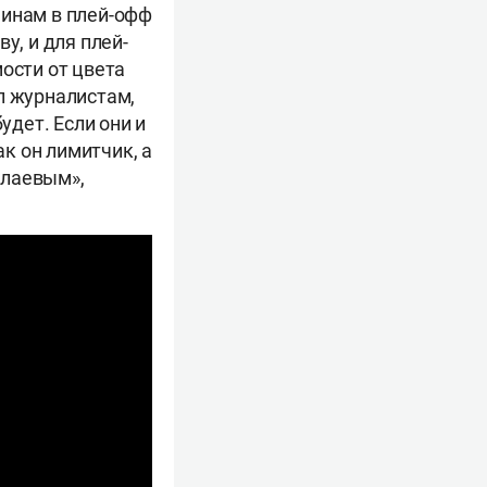
чинам в плей-офф
у, и для плей-
ости от цвета
л журналистам,
удет. Если они и
ак он лимитчик, а
Юлаевым»,