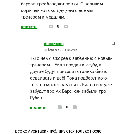
барсов преобладают совки. С великим
кормчем хоть ко дну ,чем с новым
тренером к медалям.
0
ответить
Анонимно
08 февраля 2016 в 02:16
Ты о чём?! Скорее к забвению с новым
тренером... Билл предан к клубу, а
другие будут приходить только бабло
осваивать и всё! Пока подберут кого-
то кто сможет заменить Билла все уже
забудут про Ак Барс, как забыли про
Рубин...
0
ответить
Все комментарии публикуются только после