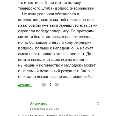
-то и тактичный , но вот по поводу
тренерского штаба - вопрос риторический
... Не ясна реальная обстановка в
коллективе, много матчей проиграно при
казалось бы уже выигранных , то есть сами
отдавали победу сопернику. По вратарям
может и были вопросы в начале сезона ,
но по большому счёту по ходу регулярки
вопросы больше к нападению . А на счёт
смены наставников это как повезёт .Да ,
кстати выход в стадию игр на вылет с
нынешним количеством молодёжи может
и не самый печальный результат. Одно
очевидно легионеры не оправдали себя...
0
ответить
Анонимно
06 февраля 2016 в 18:55