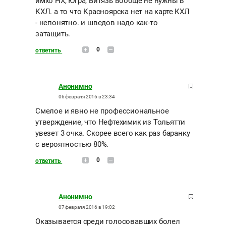
имхо НХ, Югра, Витязь вообще не нужны в
КХЛ. а то что Красноярска нет на карте КХЛ
- непонятно. и шведов надо как-то
затащить.
0
ответить
Анонимно
06 февраля 2016 в 23:34
Смелое и явно не профессиональное
утверждение, что Нефтехимик из Тольятти
увезет 3 очка. Скорее всего как раз баранку
с вероятностью 80%.
0
ответить
Анонимно
07 февраля 2016 в 19:02
Оказывается среди голосовавших болел