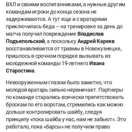
ВХЛ и своими воспитанниками, а нужные другим
командам игроки до конца сезона не
задерживаются. А тут еще и с вратарями
приключилась беда – на тренировке за день до
матча получил повреждение
Владислав
Подъяпольский
, а поскольку
Андрей Кареев
восстанавливается от травмы в Новокузнецке,
пришлось в срочном порядке вызывать из
молодежной команды 19-летнего
Ивана
Старостина
.
Невооруженным глазом было заметно, что
молодой вратарь сильно нервничает. Партнеры
по команде старались всячески препятствовать
броскам по его воротам, стремились как можно
дольше контролировать шайбу, следуя
принципу «пока шайба у нас, нам не забьют». Это
работало, пока «барсы» не получили право