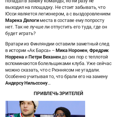
попадал в заявку команды, но ни разу не
выходил на площадку. Не стоит забывать, что
Юсси является легионером, а с выздоровлением
Марека Дялоги
места в составе ему попросту
нет. Так не лучше ли отпустить его туда, где он
будет играть?
Вратари из Финляндии оставили заметный след
в истории «Ак Барса» –
Мика Норонен
,
Фредрик
Норрена
и
Петри Веханен
до сих пор с теплотой
вспоминаются болельщиками клуба. Уже сейчас
можно сказать, что с Рюннясом не угадали.
Особенно учитывая то, что брали его на замену
Андерсу Нильссону
…
ПРИВЛЕЧЬ ЗРИТЕЛЕЙ