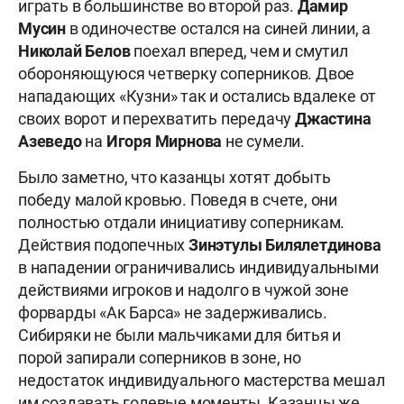
играть в большинстве во второй раз.
Дамир
Мусин
в одиночестве остался на синей линии, а
Николай Белов
поехал вперед, чем и смутил
обороняющуюся четверку соперников. Двое
нападающих «Кузни» так и остались вдалеке от
своих ворот и перехватить передачу
Джастина
Азеведо
на
Игоря
Мирнова
не сумели.
Было заметно, что казанцы хотят добыть
победу малой кровью. Поведя в счете, они
полностью отдали инициативу соперникам.
Действия подопечных
Зинэтулы
Билялетдинова
в нападении ограничивались индивидуальными
действиями игроков и надолго в чужой зоне
форварды «Ак Барса» не задерживались.
Сибиряки не были мальчиками для битья и
порой запирали соперников в зоне, но
недостаток индивидуального мастерства мешал
им создавать голевые моменты. Казанцы же,