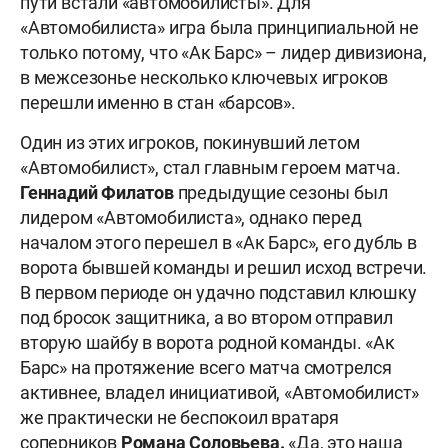
пути встали «автомобилисты». Для
«Автомобилиста» игра была принципиальной не
только потому, что «Ак Барс» – лидер дивизиона,
в межсезонье несколько ключевых игроков
перешли именно в стан «барсов».
Один из этих игроков, покинувший летом
«Автомобилист», стал главным героем матча.
Геннадий Филатов
предыдущие сезоны был
лидером «Автомобилиста», однако перед
началом этого перешел в «Ак Барс», его дубль в
ворота бывшей команды и решил исход встречи.
В первом периоде он удачно подставил клюшку
под бросок защитника, а во втором отправил
вторую шайбу в ворота родной команды. «Ак
Барс» на протяжение всего матча смотрелся
активнее, владел инициативой, «Автомобилист»
же практически не беспокоил вратаря
соперников
Романа Соловьева.
«Да, это наша