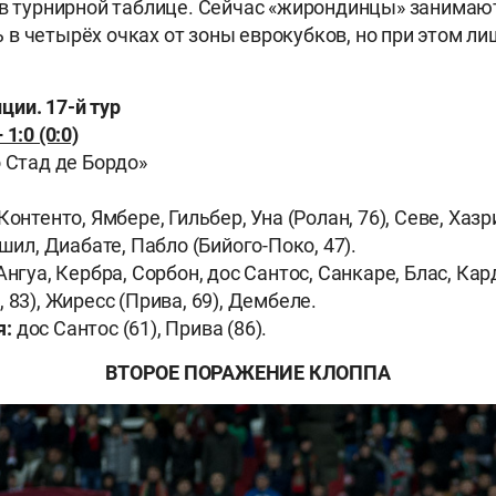
 в турнирной таблице. Сейчас «жирондинцы» занимают
в четырёх очках от зоны еврокубков, но при этом лиш
ии. 17-й тур
1:0 (0:0)
о Стад де Бордо»
Контенто, Ямбере, Гильбер, Уна (Ролан, 76), Севе, Хаз
ашил, Диабате, Пабло (Бийого-Поко, 47).
нгуа, Кербра, Сорбон, дос Сантос, Санкаре, Блас, Кард
 83), Жиресс (Прива, 69), Дембеле.
я:
дос Сантос (61), Прива (86).
ВТОРОЕ ПОРАЖЕНИЕ КЛОППА