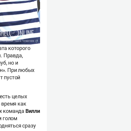
ата которого
. Правда,
б, но и
он». При любых
т пустой
 есть целых
о время как
ах команда
Вилли
м голом
одняться сразу