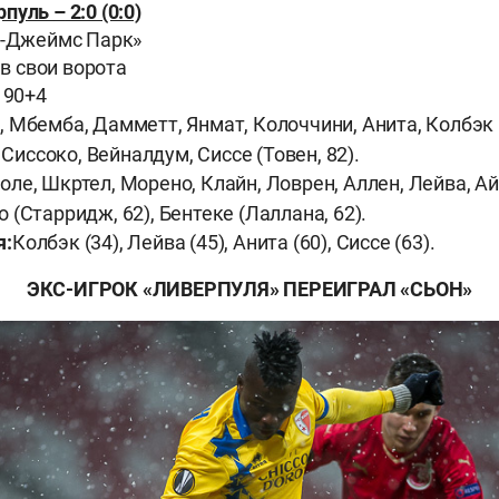
рпуль
–
2:0 (0:0)
т-Джеймс Парк»
 в свои ворота
 90+4
, Мбемба, Дамметт, Янмат, Колоччини, Анита, Колбэк (
, Сиссоко, Вейналдум, Сиссе (Товен, 82).
ле, Шкртел, Морено, Клайн, Ловрен, Аллен, Лейва, Айб
(Старридж, 62), Бентеке (Лаллана, 62).
я:
Колбэк (34), Лейва (45), Анита (60), Сиссе (63).
ЭКС-ИГРОК «ЛИВЕРПУЛЯ» ПЕРЕИГРАЛ
«СЬОН»