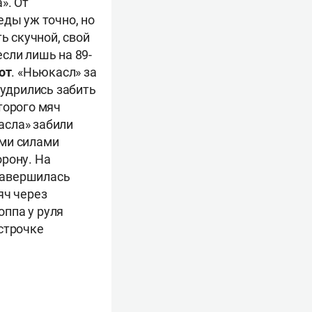
». От
еды уж точно, но
ь скучной, свой
сли лишь на 89-
от
. «Ньюкасл» за
мудрились забить
оторого мяч
асла» забили
ими силами
орону. На
авершилась
яч через
ппа у руля
строчке