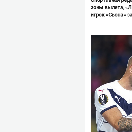
зоны вылета, «Л
игрок «Сьона» з