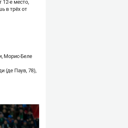
 12-е место,
ь в трёх от
ри, Морис-Беле
и (де Паув, 78),