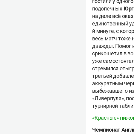
гостили у одног
подопечных
Юрг
на деле всё оказ
единственный уд
й минуте, с кот
весь матч тоже 
дважды. Помог и
срикошетил в во
уже самостоятел
стремился отыгр
третьей добавл
аккуратным че
выбежавшего из 
«Ливерпуля», по
турнирной табли
«Красные» пижон
Чемпионат Англи