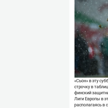
«Сьон» в эту су
строчку в табли
финский защитн
Лиги Европы в э
располагаясь в 