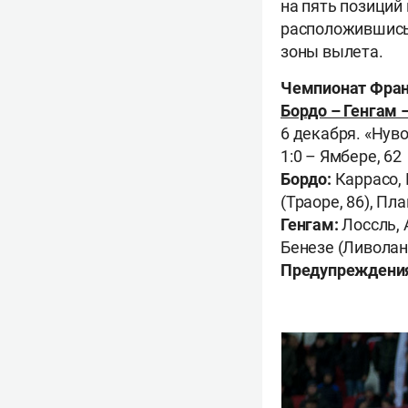
на пять позиций
расположившись 
зоны вылета.
Чемпионат Франц
Бордо – Генгам – 
6 декабря. «Нув
1:0 – Ямбере, 62
Бордо:
Каррасо, 
(Траоре, 86), Пл
Генгам:
Лоссль, А
Бенезе (Ливолан,
Предупреждени