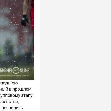
последнюю
тный в прошлом
групповому этапу
рвенстве,
а позволить