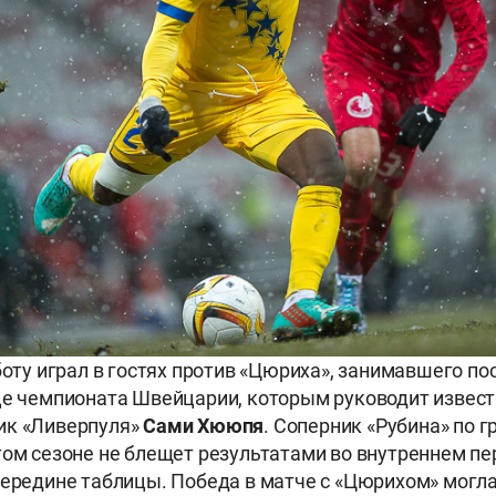
бботу играл в гостях против «Цюриха», занимавшего 
це чемпионата Швейцарии, которым руководит извес
ик «Ливерпуля»
Сами Хююпя
. Соперник «Рубина» по 
том сезоне не блещет результатами во внутреннем пе
середине таблицы. Победа в матче с «Цюрихом» могл