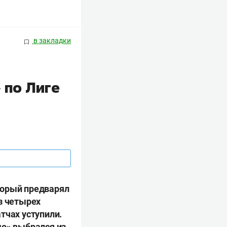
в закладки
 по Лиге
торый предварял
з четырех
тчах уступили.
до» выбрался из