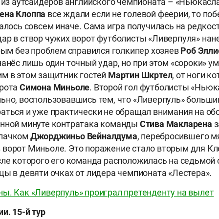
о из аутсайдеров английского чемпионата – «Ньюкасла
ена Клоппа
все ждали если не голевой феерии, то поб
алось совсем иначе. Сама игра получилась на редкост
ар в створ чужих ворот футболисты «Ливерпуля» нане
орым без проблем справился голкипер хозяев
Роб Элли
нанёс лишь один точный удар, но при этом «сороки» у
м в этом защитник гостей
Мартин Шкртел
, от ноги к
рота
Симона Миньоле
. Второй гол футболисты «Ньюк
ьно, воспользовавшись тем, что «Ливерпуль» больш
аться и уже практически не обращал внимания на об
енной минуте контратака команды
Стива Макларена
з
рпачком
Джорджиньо Вейналдума
, перебросившего м
ворот Миньоле. Это поражение стало вторым для Кло
сле которого его команда расположилась на седьмой 
цы в девяти очках от лидера чемпионата «Лестера».
ы. Как «Ливерпуль» проиграл претенденту на вылет
и. 15-й тур