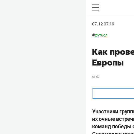
07.12 07:19
#
футбол
Как пров
Европы
erid:
Участники групп
их очные встреч
команд победы с
Спортивная ред