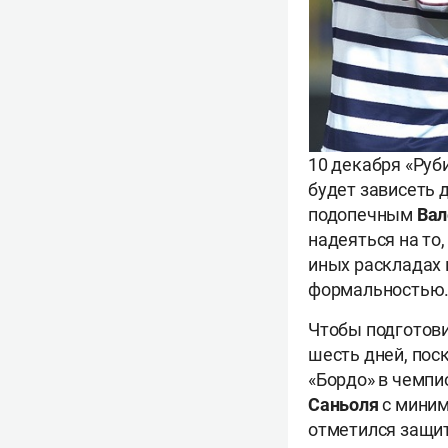
10 декабря «Руб
будет зависеть 
подопечным
Вал
надеяться на то
иных раскладах 
формальностью
Чтобы подготови
шесть дней, поск
«Бордо» в чемпи
Саньоля
с миним
отметился защи