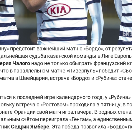
ину» предстоит важнейший матч с «Бордо», от результ
дальнейшая судьба казанской команды в Лиге Европы
ерия Чалого
надо не только обыграть французский клу
, что в параллельном матче «Ливерпуль» победит «Сь
матча в Швейцарии, встреча «Бордо» и «Рубина» стане
.
ться к последней игре календарного года, у «Рубина»
ольку встреча с «Ростовом» проходила в пятницу, в т
онате Франции свой матч играл вчера. В родных стен
альным счётом переиграла «Генгам», а единственны
тник
Седрик Ямбере
. Эта победа позволила «Бордо» п