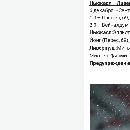
Ньюкасл – Ливе
6 декабря. «Сен
1:0 – Шкртел, 69,
2:0 – Вейналдум,
Ньюкасл:
Эллиот
Йонг (Перес, 68)
Ливерпуль:
Миньо
Милнер, Фирмино 
Предупреждени