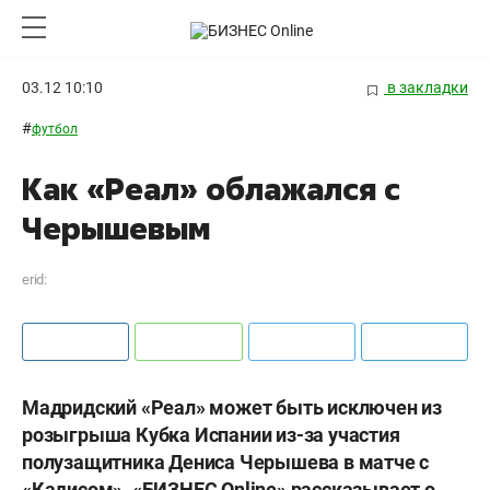
03.12 10:10
в закладки
#
футбол
Как «Реал» облажался с
Черышевым
erid:
Мадридский «Реал» может быть исключен из
розыгрыша Кубка Испании из-за участия
полузащитника Дениса Черышева в матче с
«Кадисом».
«БИЗНЕС
Online» рассказывает о