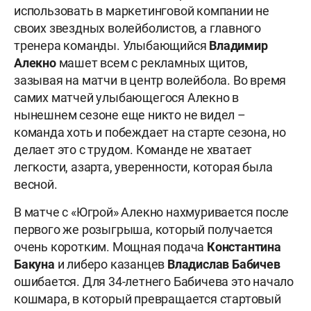
использовать в маркетинговой компании не
своих звездных волейболистов, а главного
тренера команды. Улыбающийся
Владимир
Алекно
машет всем с рекламных щитов,
зазывая на матчи в центр волейбола. Во время
самих матчей улыбающегося Алекно в
нынешнем сезоне еще никто не видел –
команда хоть и побеждает на старте сезона, но
делает это с трудом. Команде не хватает
легкости, азарта, уверенности, которая была
весной.
В матче с «Югрой» Алекно нахмуривается после
первого же розыгрыша, который получается
очень коротким. Мощная подача
Константина
Бакуна
и либеро казанцев
Владислав Бабичев
ошибается. Для 34-летнего Бабичева это начало
кошмара, в который превращается стартовый