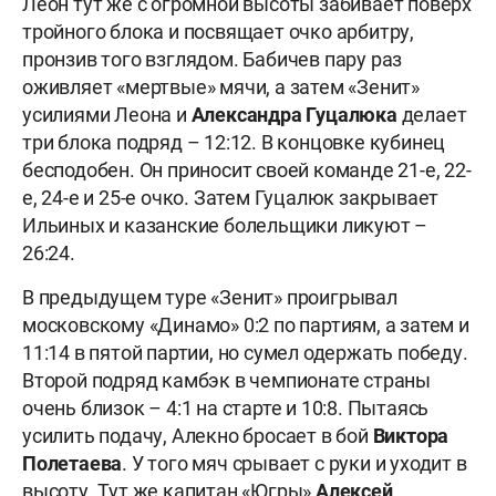
Леон тут же с огромной высоты забивает поверх
тройного блока и посвящает очко арбитру,
пронзив того взглядом. Бабичев пару раз
оживляет «мертвые» мячи, а затем «Зенит»
усилиями Леона и
Александра Гуцалюка
делает
три блока подряд – 12:12. В концовке кубинец
бесподобен. Он приносит своей команде 21-е, 22-
е, 24-е и 25-е очко. Затем Гуцалюк закрывает
Ильиных и казанские болельщики ликуют –
26:24.
В предыдущем туре «Зенит» проигрывал
московскому «Динамо» 0:2 по партиям, а затем и
11:14 в пятой партии, но сумел одержать победу.
Второй подряд камбэк в чемпионате страны
очень близок – 4:1 на старте и 10:8. Пытаясь
усилить подачу, Алекно бросает в бой
Виктора
Полетаева
. У того мяч срывает с руки и уходит в
высоту. Тут же капитан «Югры»
Алексей