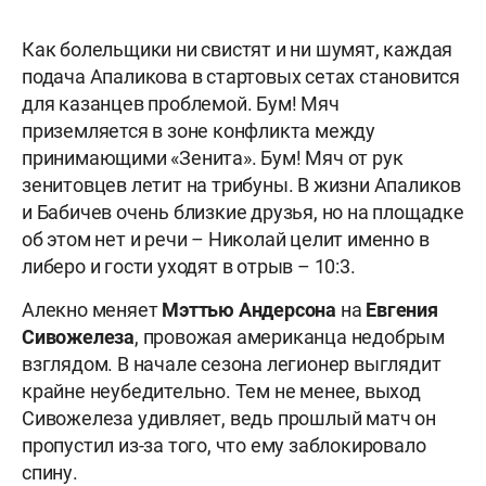
Как болельщики ни свистят и ни шумят, каждая
подача Апаликова в стартовых сетах становится
для казанцев проблемой. Бум! Мяч
приземляется в зоне конфликта между
принимающими «Зенита». Бум! Мяч от рук
зенитовцев летит на трибуны. В жизни Апаликов
и Бабичев очень близкие друзья, но на площадке
об этом нет и речи – Николай целит именно в
либеро и гости уходят в отрыв – 10:3.
Алекно меняет
Мэттью Андерсона
на
Евгения
Сивожелеза
, провожая американца недобрым
взглядом. В начале сезона легионер выглядит
крайне неубедительно. Тем не менее, выход
Сивожелеза удивляет, ведь прошлый матч он
пропустил из-за того, что ему заблокировало
спину.