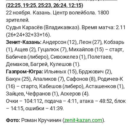
(22:25, 19:25, 25:23, 26:24, 12:15)
22 ноября. Казань. Центр волейбола. 1800
зрителей.
Судья Карасёв (Владикавказ). Время матча: 2.11
(26+24+32+33+16).
Зенит-Казань:
Андерсон (12), Леон (27), Кобзарь
(1), Ащев (2), Гуцалюк (7), Михайлов (15) – старт,
Бабичев (либеро), Сивожелез (1), Полетаев,
Демаков, Багрей, Кулешов (1).
Газпром-Югра:
Ильиных (15), Брджович (2),
Бакун (25), Апаликов (7), Сафонов (8), Родичев-К
(16) – старто, Кабешов (либеро), Асташенков (1),
Зайцев, Чефранов (1), Аскеров (4).
Очки – 104:112, подача – 4:11, атака – 48:52, блок
– 14:15, ошибки – 41:39.
Фото:
Роман Кручинин (
zenit-kazan.com
).