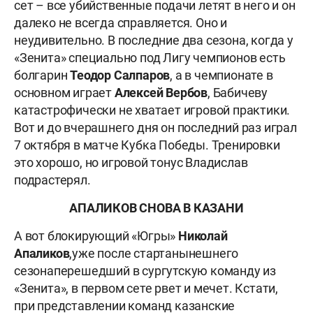
сет – все убийственные подачи летят в него и он
далеко не всегда справляется. Оно и
неудивительно. В последние два сезона, когда у
«Зенита» специально под Лигу чемпионов есть
болгарин
Теодор Салпаров
, а в чемпионате в
основном играет
Алексей Вербов
, Бабичеву
катастрофически не хватает игровой практики.
Вот и до вчерашнего дня он последний раз играл
7 октября в матче Кубка Победы. Тренировки
это хорошо, но игровой тонус Владислав
подрастерял.
АПАЛИКОВ СНОВА В КАЗАНИ
А вот блокирующий «Югры»
Николай
Апаликов
,
уже после старта
нынешнего
сезона
перешедший в сургутскую команду из
«Зенита», в первом сете рвет и мечет. Кстати,
при представлении команд казанские