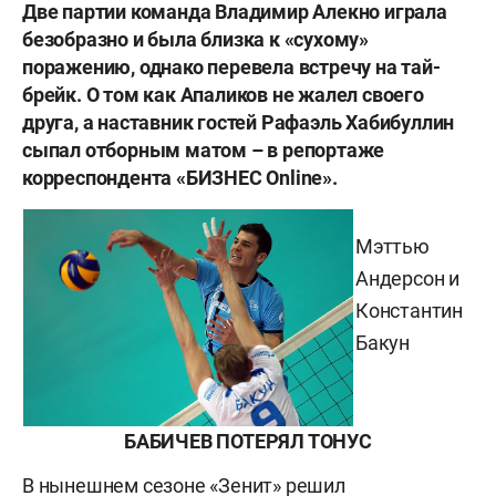
Две партии команда Владимир Алекно играла
безобразно и была близка к «сухому»
поражению, однако перевела встречу на тай-
брейк. О том как Апаликов не жалел своего
друга, а наставник гостей Рафаэль Хабибуллин
сыпал отборным матом – в репортаже
корреспондента «БИЗНЕС Online».
Мэттью
Андерсон и
Константин
Бакун
БАБИЧЕВ ПОТЕРЯЛ ТОНУС
В нынешнем сезоне «Зенит» решил