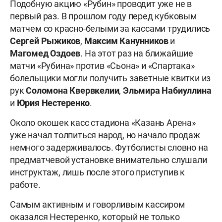
Подобную акцию «Рубин» проводит уже не в
первый раз. В прошлом году перед кубковым
матчем со красно-белыми за кассами трудились
Сергей Рыжиков
,
Максим Канунников
и
Магомед Оздоев
. На этот раз на ближайшие
матчи «Рубина» против «Сьона» и «Спартака»
болельщики могли получить заветные квитки из
рук
Соломона Квервкелии
,
Эльмира Набиуллина
и
Юрия Нестеренко
.
Около окошек касс стадиона «Казань Арена»
уже начал толпиться народ, но начало продаж
немного задерживалось. Футболисты словно на
предматчевой установке внимательно слушали
инструктаж, лишь после этого приступив к
работе.
Самым активным и говорливым кассиром
оказался Нестеренко, который не только