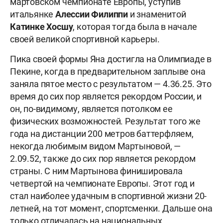
мартовском чемпионате Европы, уступив
итальянке
Алессии Филиппи
и знаменитой
Катинке Хосшу
, которая тогда была в начале
своей великой спортивной карьеры.
Пика своей формы Яна достигла на Олимпиаде в
Пекине, когда в предварительном заплыве она
заняла пятое место с результатом —
4.36.25.
Это
время до сих пор является рекордом России, и
он, по-видимому, является потолком ее
физических возможностей. Результат того же
года на дистанции 200 метров баттерфляем,
некогда любимым видом Мартыновой, —
2.09.52, также до сих пор является рекордом
страны. С ним Мартынова финишировала
четвертой на чемпионате Европы. Этот год и
стал наиболее удачным в спортивной жизни 20-
летней, на тот момент, спортсменки. Дальше она
только отличалась на национальных