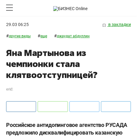
29.03 06:25
в закладки
#
#
#
другие виды
еще
джаудат абдуллин
Яна Мартынова из
чемпионки стала
клятвоотступницей?
erid:
Российское антидопинговое агентство РУСАДА
предложило дисквалифицировать казанскую