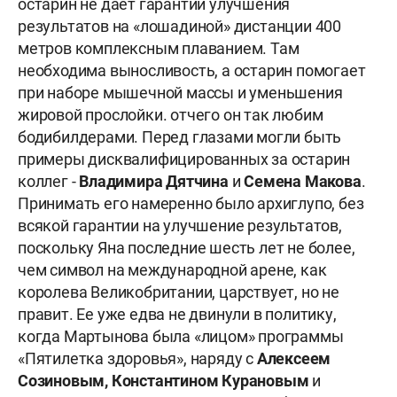
остарин не дает гарантии улучшения
результатов на «лошадиной» дистанции 400
метров комплексным плаванием. Там
необходима выносливость, а остарин помогает
при наборе мышечной массы и уменьшения
жировой прослойки. отчего он так любим
бодибилдерами. Перед глазами могли быть
примеры дисквалифицированных за остарин
коллег -
Владимира Дятчина
и
Семена Макова
.
Принимать его намеренно было архиглупо, без
всякой гарантии на улучшение результатов,
поскольку Яна последние шесть лет не более,
чем символ на международной арене, как
королева Великобритании, царствует, но не
правит. Ее уже едва не двинули в политику,
когда Мартынова была «лицом» программы
«Пятилетка здоровья», наряду с
Алексеем
Созиновым, Константином Курановым
и