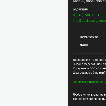
Казань, Лобачевского
редакция
8 (843) 238-39-01
info@business-gazeta
вконтакте
дзен
Деловая электронная га
Выдано федеральной сл
Учредитель ООО «Бизне
Шеф-редактор (главный 
Политика о персональн
Любое использование м
только при соблюдени