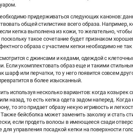
уаром.
необходимо придерживаться следующих канонов: дан
твовать общей стилистике всего образа. Например, 
о если кепка выполнена из кожи, то желательно, чтоб
поскольку такое сочетание будет признаком хорошего
фектного образа с участием кепки необходимо не так 
смотрится с джинсами и кедами, одеждой с клеточны
и. Если укомплектовать образ еще и такими стильны
к шарф или перчатки, то у него появится совсем друг
 превратится в более изысканный.
ить используя несколько вариантов: когда козырек с
или назад, то есть кепка одета задом наперед. Когда
ону, то это придает образу некую игривость и легкост
 Также бейсболка может заменить заколку и стать с
ски, если продеть волосы в имеющееся сзади отверс
 для управления посадкой кепки на поверхности гол