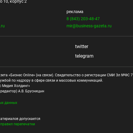
 10, корпус 2
реклама
8 (843) 203-48-47
.ru
mir@business-gazeta.ru
twitter
telegram
зета «Бизнес Online» (на связи). Свидетельство о регистрации СМИ Эл №ФС 77
ужбой по надзору в сфере связи и массовых коммуникаций.
с Медия Холдинг»
редактор) А.В. Брусницын
ых данных
атериалов допускается
и
правил перепечатки