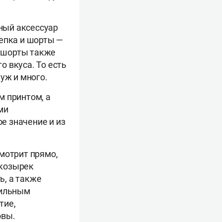
ный аксессуар
кепка и шорты —
ы шорты также
 вкуса. То есть
уж и много.
м принтом, а
ми
ое значение и из
мотрит прямо,
 козырек
ь, а также
тильным
тие,
овы.