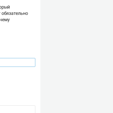
торый
у обязательно
 чему