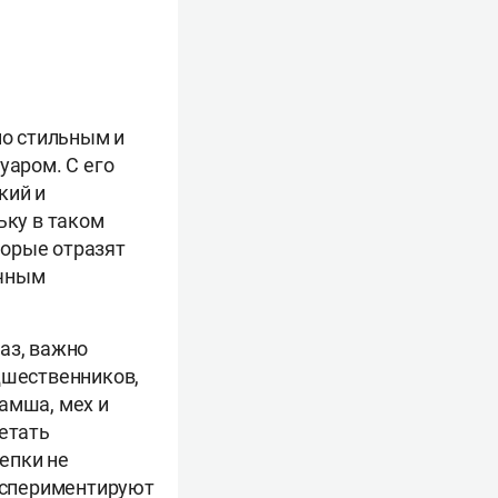
но стильным и
уаром. С его
кий и
ьку в таком
торые отразят
ачным
аз, важно
дшественников,
амша, мех и
четать
епки не
кспериментируют