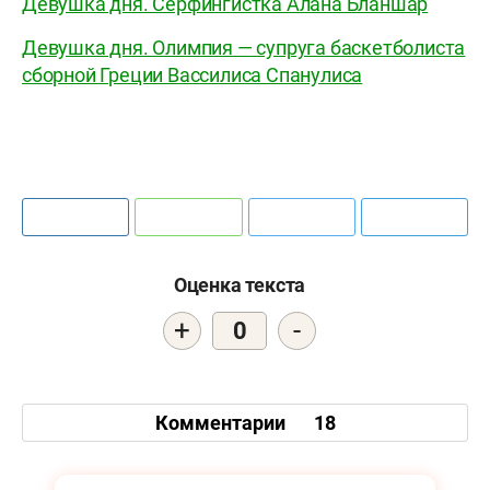
Девушка дня. Серфингистка Алана Бланшар
Девушка дня. Олимпия — супруга баскетболиста
сборной Греции Вассилиса Спанулиса
Оценка текста
+
-
0
Комментарии
18