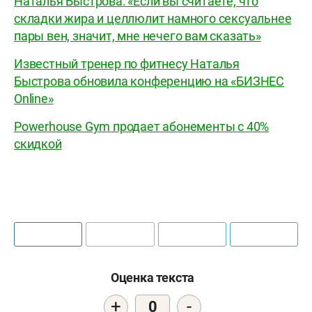
Наталья Быстрова: «Если вы считаете, что
складки жира и целлюлит намного сексуальнее
пары вен, значит, мне нечего вам сказать»
Известный тренер по фитнесу Наталья
Быстрова обновила конференцию на «БИЗНЕС
Online»
Powerhouse Gym продает абонементы с 40%
скидкой
Оценка текста
+
-
0