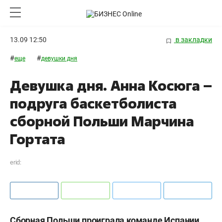
13.09 12:50
в закладки
#
#
еще
девушки дня
Девушка дня. Анна Косюга –
подруга баскетболиста
сборной Польши Марчина
Гортата
erid:
Сборная Польши проиграла команде Испании