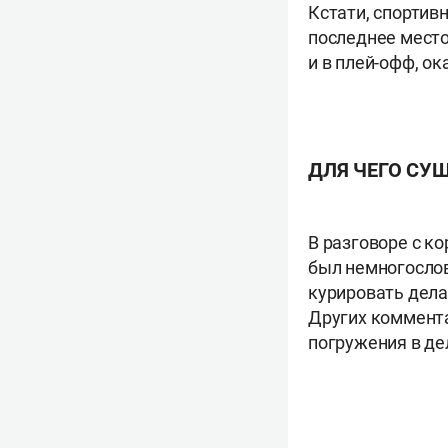
Кстати, спортивн
последнее место
и в плей-офф, о
ДЛЯ ЧЕГО СУ
В разговоре с к
был немногослов
курировать дела
Других коммента
погружения в де