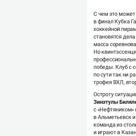
С чем это может
в финал Кубка Г
хоккейной пирам
становятся дела
масса соревнова
Но квинтэссенци
профессионально
победы. Клуб с
по сути так ни 
трофея ВХЛ, вто
Остроту ситуации
Зинэтулы Билял
с «Нефтяником» 
в Альметьевск и
команда из стол
и играют в Каза