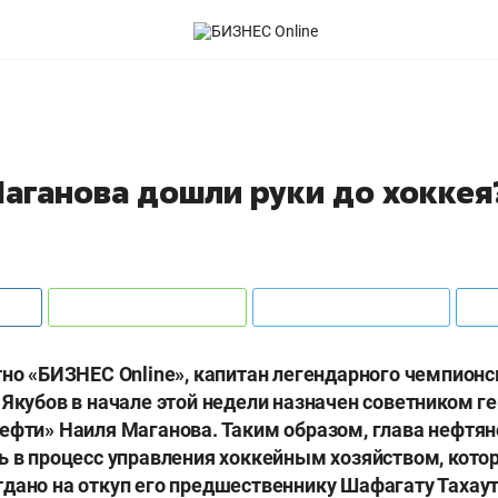
Маганова дошли руки до хоккея
тно «БИЗНЕС Online», капитан легендарного чемпионс
 Якубов в начале этой недели назначен советником г
ефти» Наиля Маганова. Таким образом, глава нефтян
ь в процесс управления хоккейным хозяйством, кото
дано на откуп его предшественнику Шафагату Тахаут