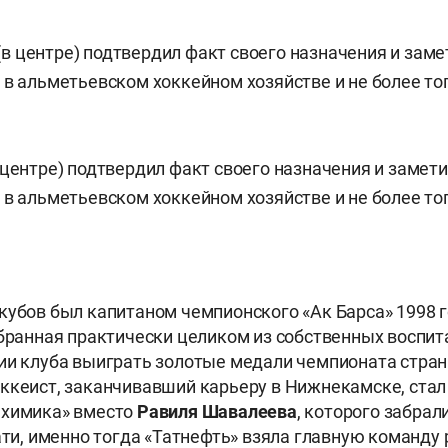
 центре) подтвердил факт своего назначения и замети
 в альметьевском хоккейном хозяйстве и не более то
кубов был капитаном чемпионского «Ак Барса» 1998 
обранная практически целиком из собственных воспит
ии клуба выиграть золотые медали чемпионата страны
ккеист, заканчивавший карьеру в Нижнекамске, ста
ехимика» вместо
Равиля Шавалеева
, которого забра
тати, именно тогда «Татнефть» взяла главную команду