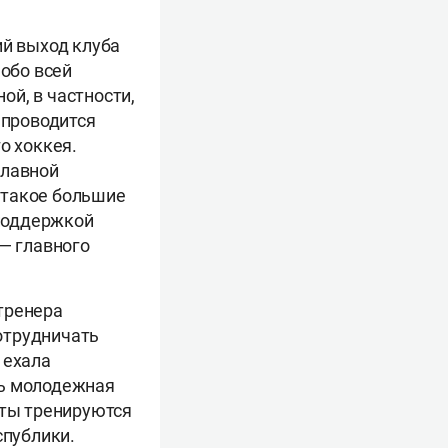
ий выход клуба
 обо всей
й, в частности,
 проводится
о хоккея.
главной
 такое большие
поддержкой
 — главного
 тренера
отрудничать
 ехала
рь молодежная
нты тренируются
спублики.