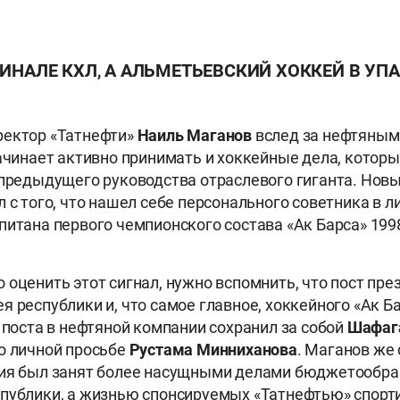
ФИНАЛЕ КХЛ, А АЛЬМЕТЬЕВСКИЙ ХОККЕЙ В УП
ректор «Татнефти»
Наиль Маганов
вслед за нефтяным
начинает активно принимать и хоккейные дела, котор
 предыдущего руководства отраслевого гиганта. Новы
л с того, что нашел себе персонального советника в 
питана первого чемпионского состава «Ак Барса» 199
 оценить этот сигнал, нужно вспомнить, что пост пре
я республики и, что самое главное, хоккейного «Ак Б
о поста в нефтяной компании сохранил за собой
Шафаг
о личной просьбе
Рустама Минниханова
. Маганов же
ния был занят более насущными делами бюджетообр
спублики, а жизнью спонсируемых «Татнефтью» спор