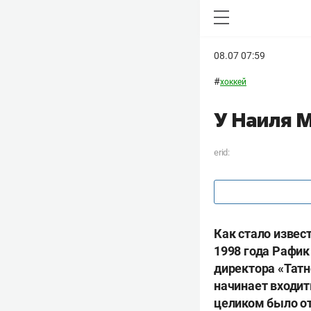
08.07 07:59
#
хоккей
У Наиля 
erid:
Как стало извес
1998 года Рафик
директора «Татн
начинает входит
целиком было от