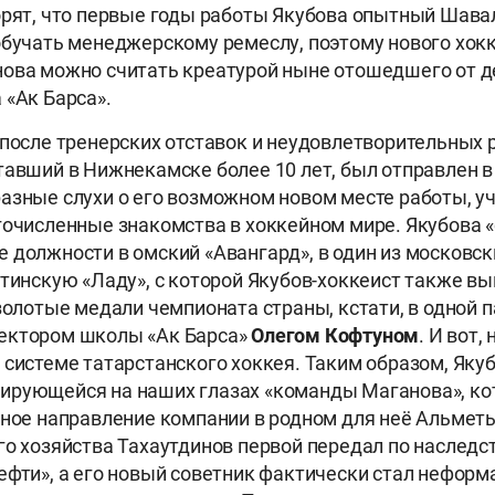
орят, что первые годы работы Якубова опытный Шав
обучать менеджерскому ремеслу, поэтому нового хок
нова можно считать креатурой ныне отошедшего от 
 «Ак Барса».
 после тренерских отставок и неудовлетворительных 
тавший в Нижнекамске более 10 лет, был отправлен в 
азные слухи о его возможном новом месте работы, у
гочисленные знакомства в хоккейном мире. Якубова 
 должности в омский «Авангард», в один из московск
ттинскую «Ладу», с которой Якубов-хоккеист также в
 золотые медали чемпионата страны, кстати, в одной 
ектором школы «Ак Барса»
Олегом Кофтуном
. И вот,
 системе татарстанского хоккея. Таким образом, Яку
ирующейся на наших глазах «команды Маганова», ко
вное направление компании в родном для неё Альметь
го хозяйства Тахаутдинов первой передал по наследс
ефти», а его новый советник фактически стал нефор