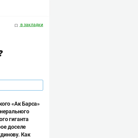
в закладки
?
кого «Ак Барса»
енерального
ого гиганта
рое доселе
динову. Как