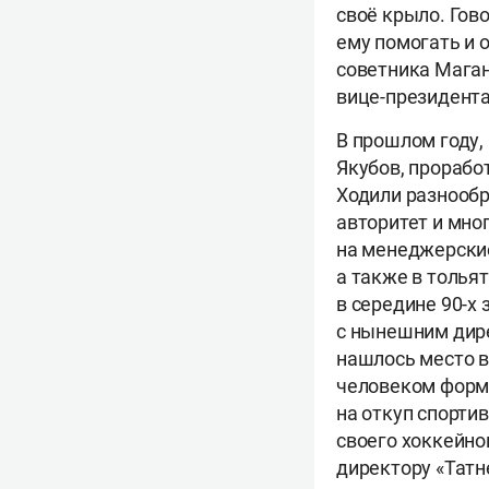
своё крыло. Гов
ему помогать и 
советника Мага
вице-президента
В прошлом году,
Якубов, прорабо
Ходили разнообр
авторитет и мно
на менеджерские
а также в толья
в середине 90-х
с нынешним дир
нашлось место в
человеком форм
на откуп спорти
своего хоккейно
директору «Татн