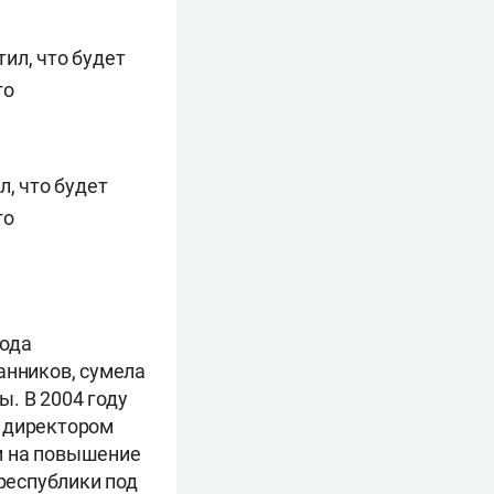
л, что будет
го
года
анников, сумела
. В 2004 году
л директором
ли на повышение
 республики под