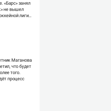
е. «Барс» занял
к» не вышел
хоккейной лиги…
етник Маганова
етил, что будет
олее того.
дёт процесс