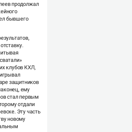
алеев продолжал
кейного
дел бывшего
результатов,
отставку.
читывая
«сватали»
их клубов КХЛ,
ыигрывал
паре защитников
 наконец, ему
бов стал первым
торому отдали
евске. Эту часть
тву новому
мальным