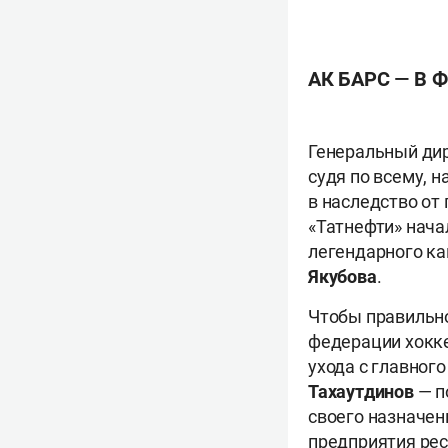
АК БАРС — В 
Генеральный ди
судя по всему, 
в наследство от
«Татнефти» нача
легендарного ка
Якубова
.
Чтобы правильно
федерации хокке
ухода с главног
Тахаутдинов
— п
своего назначе
предприятия ре