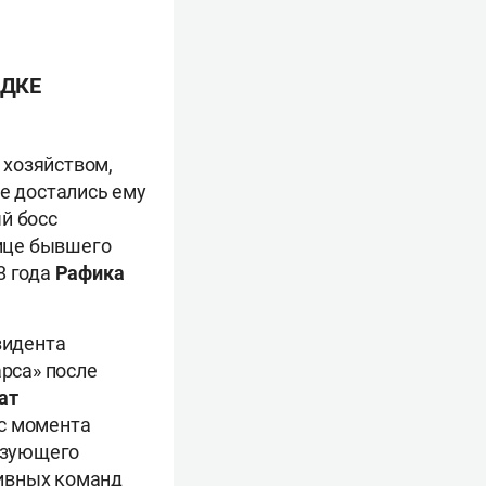
АДКЕ
 хозяйством,
ые достались ему
й босс
лице бывшего
8 года
Рафика
зидента
арса» после
ат
 с момента
азующего
тивных команд