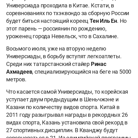
Универсиада проходила в Китае. Кстати, в
соревнованиях по тхэквондо за сборную России
будет биться настоящий кореец
Тен Иль Ен
. Но
этот парень — россиянин по рождению,
уроженец города Невельск, что в Сахалине.
Восьмого июля, уже на вторую неделю
Универсиады, в борьбу вступят легкоатлеты.
Среди них татарстанский стайер
Ринас
Ахмадеев
, специализирующийся на беге на 5000
метров.
Что касается самой Универсиады, то корейская
уступает двум предыдущим в Шеньчжэне и
Казани по количеству видов спорта. Китай в
2011 году разыгрывал награды в рекордных 26
видах спорта, Казань установила свой рекорд в
27 спортивных дисциплин. В Кванджу будут
соревноваться в 21. Из олимпийской программы