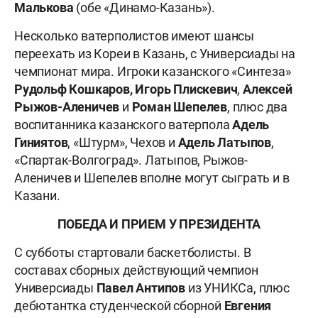
Малькова
(обе «Динамо-Казань»).
Несколько ватерполистов имеют шансы
переехать из Кореи в Казань, с Универсиады на
чемпионат мира. Игроки казанского «Синтеза»
Рудольф Кошкаров, Игорь Плискевич
,
Алексей
Рыжов-Аленичев
и
Роман Шепелев
, плюс два
воспитанника казанского ватерпола
Адель
Гиниятов
, «Штурм», Чехов и
Адель Латыпов
,
«Спартак-Волгоград». Латыпов, Рыжов-
Аленичев и Шепелев вполне могут сыграть и в
Казани.
ПОБЕДА И ПРИЕМ У ПРЕЗИДЕНТА
С субботы стартовали баскетболисты. В
составах сборных действующий чемпион
Универсиады
Павел
Антипов
из УНИКСа, плюс
дебютантка студенческой сборной
Евгения