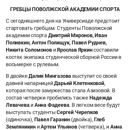
ГРЕБЦЫ ПОВОЛЖСКОЙ АКАДЕМИИ СПОРТА
С сегодняшнего дня на Универсиаде предстоит
стартовать гребцам. Студенты Поволжской
академии спорта
Дмитрий Миронов, Иван
Поливкин, Антон Полищук, Павел Руднев,
Никита Соломонов
и
Ярослав Яркин
составили
костяк экипажа студенческой сборной России в
восьмерке с рулевым.
В двойке
Далия Мингазова
выступит со своей
давней напарницей
Дарьей Клетенковой
,
которая после замужества стала Азизовой. В
состав четверки пробились также
Надежда
Левачева
и
Анна Фадеева
. В легком весе будут
выступать студенты
Сергей Черепков
(одиночка),
Павел Гаранин
(двойка),
Глеб
Земляникин
и
Артем Ульянов
(четверка), и
Анна