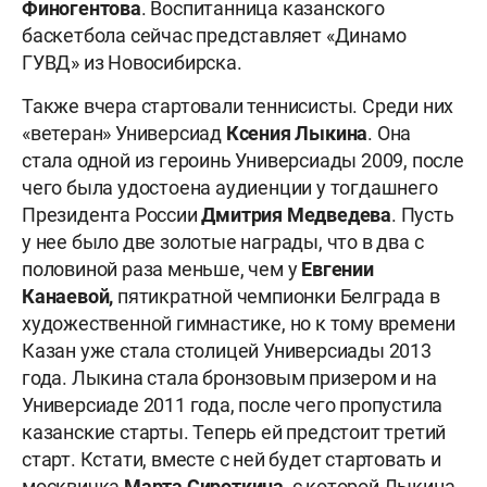
Финогентова
. Воспитанница казанского
баскетбола сейчас представляет «Динамо
ГУВД» из Новосибирска.
Также вчера стартовали теннисисты. Среди них
«ветеран» Универсиад
Ксения Лыкина
. Она
стала одной из героинь Универсиады 2009, после
чего была удостоена аудиенции у тогдашнего
Президента России
Дмитрия Медведева
. Пусть
у нее было две золотые награды, что в два с
половиной раза меньше, чем у
Евгении
Канаевой,
пятикратной чемпионки Белграда в
художественной гимнастике, но к тому времени
Казан уже стала столицей Универсиады 2013
года. Лыкина стала бронзовым призером и на
Универсиаде 2011 года, после чего пропустила
казанские старты. Теперь ей предстоит третий
старт. Кстати, вместе с ней будет стартовать и
москвичка
Марта Сироткина
, с которой Лыкина