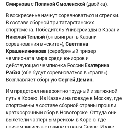
Смирнова
с
Полиной Смоленской
(двойка).
В воскресенье начнут соревноваться и стрелки.
В составе сборной три татарстанских
спортсмена. Победитель Универсиады в Казани
Николай Теплый
(он выиграл в Казани
соревнования в «ските»),
Светлана
Крашенинникова
(серебряный призер
чемпионата мира среди юниоров и
действующая чемпионка России
Екатерина
Рабая
(обе будут соревноваться в «трапе»).
Возглавляет сборную
Сергей Демин.
Им предстоял невероятно трудный и затяжной
путь в Корею. Из Казани на поезде в Москву, где
спортсмены в составе сборной страны прошли
краткосрочный сбор в Новогорске. Оттуда они
вылетели чартерным рейсом в Корею, где
приземлились в столице страны Сеуле. И уже