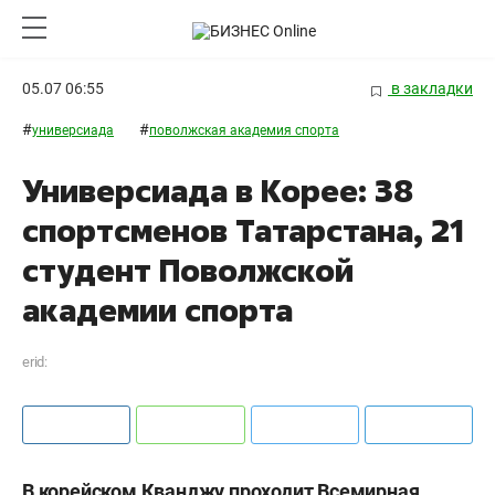
05.07 06:55
в закладки
#
#
универсиада
поволжская академия спорта
Универсиада в Корее: 38
спортсменов Татарстана, 21
студент Поволжской
академии спорта
erid:
В корейском Кванджу проходит Всемирная