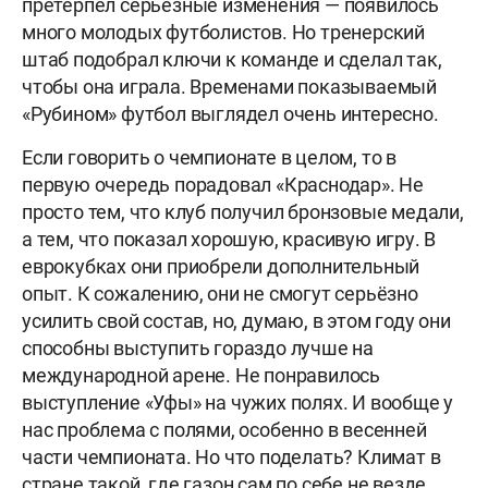
претерпел серьёзные изменения — появилось
много молодых футболистов. Но тренерский
штаб подобрал ключи к команде и сделал так,
чтобы она играла. Временами показываемый
«Рубином» футбол выглядел очень интересно.
Если говорить о чемпионате в целом, то в
первую очередь порадовал «Краснодар». Не
просто тем, что клуб получил бронзовые медали,
а тем, что показал хорошую, красивую игру. В
еврокубках они приобрели дополнительный
опыт. К сожалению, они не смогут серьёзно
усилить свой состав, но, думаю, в этом году они
способны выступить гораздо лучше на
международной арене. Не понравилось
выступление «Уфы» на чужих полях. И вообще у
нас проблема с полями, особенно в весенней
части чемпионата. Но что поделать? Климат в
стране такой, где газон сам по себе не везде