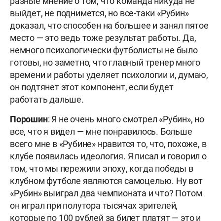
разные мнение о том, что команда никуда не
выйдет, не поднимется, но все-таки «Рубин»
доказал, что способен на большее и занял пятое
место — это ведь тоже результат работы. Да,
немного психологически футболисты не было
готовы, но заметно, что главный тренер много
времени и работы уделяет психологии и, думаю,
он подтянет этот компонент, если будет
работать дальше.
Порошин
: Я не очень много смотрел «Рубин», но
все, что я видел — мне понравилось. Больше
всего мне в «Рубине» нравится то, что, похоже, в
клубе появилась идеология. Я писал и говорил о
том, что мы пережили эпоху, когда победы в
клубном футболе являются самоцелью. Ну вот
«Рубин» выиграл два чемпионата и что? Потом
он играл при полутора тысячах зрителей,
которые по 100 рублей за билет платят — это и