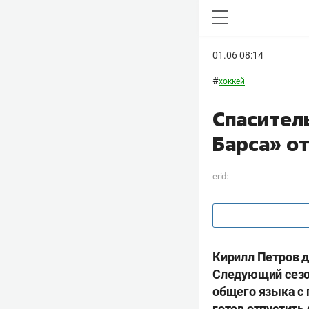
01.06 08:14
#
хоккей
Спасител
Барса» о
erid:
Кирилл Петров д
Следующий сезон
общего языка с 
готов отпустить