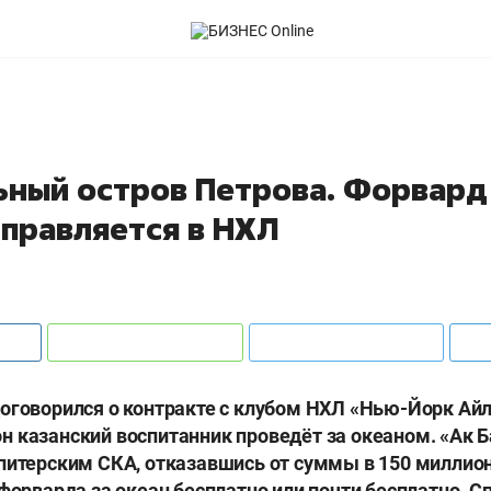
ьный остров Петрова. Форвард
тправляется в НХЛ
оговорился о контракте с клубом НХЛ «Нью-Йорк Ай
 казанский воспитанник проведёт за океаном. «Ак Б
питерским СКА, отказавшись от суммы в 150 миллион
 форварда за океан бесплатно или почти бесплатно. С