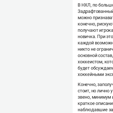
В НХЛ, по больш
Задрафтованный 
можно признават
конечно, рискую
получают игрока
новичка. При э
каждой возможно
никто не ограни
основной состав
хоккеистом, кот
будет обсуждаем
хоккейными экс
Конечно, заполу
стоит, но лично 
звено, минимум 
краткое описани
наблюдавшие за 