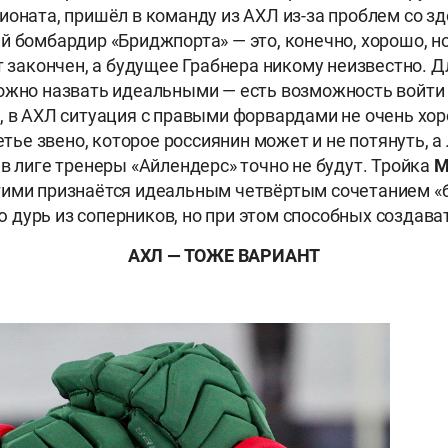
ионата, пришёл в команду из АХЛ из-за проблем со 
й бомбардир «Бриджпорта» — это, конечно, хорошо, 
кт закончен, а будущее Грабнера никому неизвестно. 
ожно назвать идеальными — есть возможность войти 
, в АХЛ ситуация с правыми форвардами не очень хо
ретье звено, которое россиянин может и не потянуть, 
 в лиге тренеры «Айлендерс» точно не будут. Тройка
М
ими признаётся идеальным четвёртым сочетанием «б
дурь из соперников, но при этом способных создават
АХЛ — ТОЖЕ ВАРИАНТ