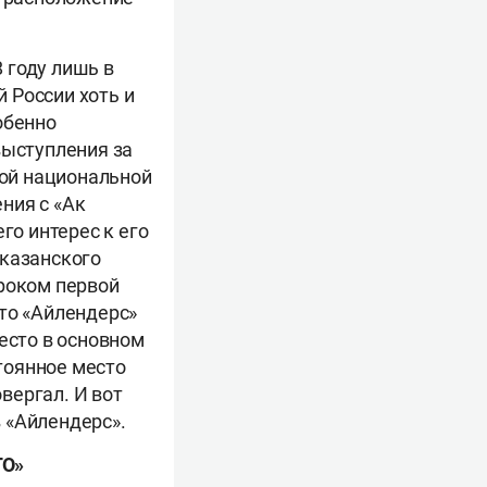
 году лишь в
 России хоть и
обенно
выступления за
ой национальной
ния с «Ак
го интерес к его
 казанского
гроком первой
что «Айлендерс»
есто в основном
тоянное место
овергал. И вот
 «Айлендерс».
ГО»