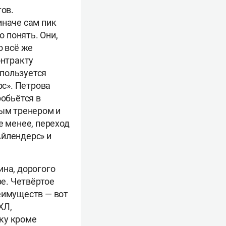
тов.
иначе сам пик
 понять. Они,
о всё же
онтракту
пользуется
с». Петрова
робьётся в
ным тренером и
е менее, переход
Айлендерс» и
ина, дорогого
ре. Четвёртое
еимуществ — вот
ХЛ,
ку кроме