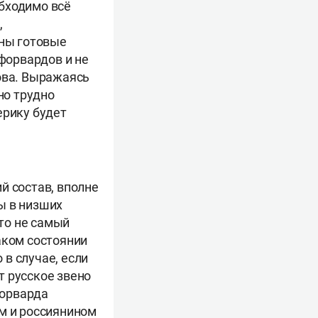
бходимо всё
,
жны готовые
 форвардов и не
ова. Выражаясь
но трудно
ерику будет
й состав, вполне
ы в низших
это не самый
аком состоянии
в случае, если
т русское звено
форварда
ом и россиянином