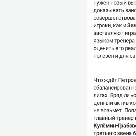
нужен новый выз
доказывать зано
совершенствоват
игроки, как и
Зин
заставляют игра
языком тренера «
оценить его реа
полезен и для с
Что ждёт Петров
сбалансированно
лигах. Вряд ли «
ценный актив ко
не возьмёт. Поп
главный тренер
Кулёмин-Грабов
третьего звена 