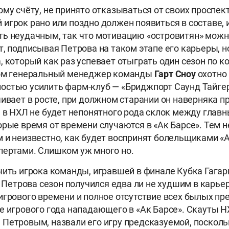
ому счёту, не принято отказываться от своих проспек
игрок рано или поздно должен появиться в составе, 
ь неудачным, так что мотивацию «островитян» можно
т, подписывая Петрова на таком этапе его карьеры, н
, который как раз успевает отыграть один сезон по к
том генеральный менеджер команды
Гарт
Сноу
охотно 
стью усилить фарм-клуб — «Бриджпорт Саунд Тайгер
чивает в росте, при должном старании он наверняка п
, в НХЛ не будет непонятного рода склок между глав
орые время от времени случаются в «Ак Барсе». Тем н
 и неизвестно, как будет воспринят болельщиками «
пертами. Слишком уж много но.
чить игрока команды, игравшей в финале Кубка Гагар
у Петрова сезон получился едва ли не худшим в карье
игрового времени и полное отсутствие всех былых пр
е игрового года нападающего в «Ак Барсе». Скауты Н
Петровым, назвали его игру предсказуемой, посколь