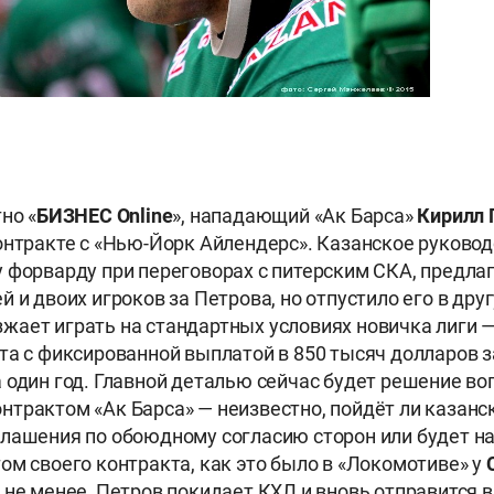
но «
БИЗНЕС
Online
», нападающий «Ак Барса»
Кирилл
онтракте с «Нью-Йорк Айлендерс». Казанское руководс
 форварду при переговорах с питерским СКА, предла
 и двоих игроков за Петрова, но отпустило его в друг
ает играть на стандартных условиях новичка лиги 
та с фиксированной выплатой в 850 тысяч долларов з
 один год. Главной деталью сейчас будет решение во
трактом «Ак Барса» — неизвестно, пойдёт ли казанск
лашения по обоюдному согласию сторон или будет на
ом своего контракта, как это было в «Локомотиве» у
м не менее, Петров покидает КХЛ и вновь отправится 