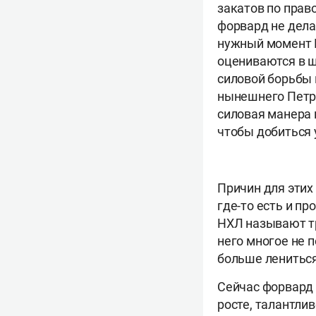
закатов по право
форвард не дела
нужный момент П
оцениваются в ш
силовой борьбы 
нынешнего Петро
силовая манера 
чтобы добиться у
Причин для этих
где-то есть и п
НХЛ называют тр
него многое не 
больше лениться
Сейчас форвард 
росте, талантлив