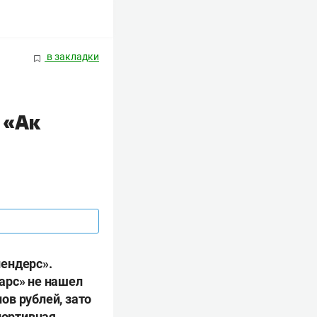
в закладки
 «Ак
лендерс».
арс» не нашел
ов рублей, зато
портивная