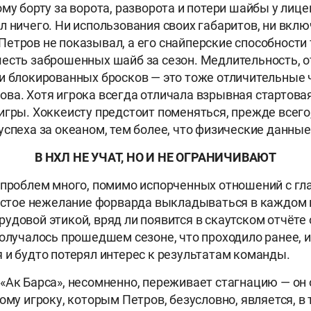
му борту за ворота, разворота и потери шайбы у лице
л ничего. Ни использования своих габаритов, ни вклю
етров не показывал, а его снайперские способности
есть заброшенных шайб за сезон. Медлительность, о
и блокированных бросков — это тоже отличительные
ва. Хотя игрока всегда отличала взрывная стартовая
игры. Хоккеисту предстоит поменяться, прежде всего
спеха за океаном, тем более, что физические данные 
В НХЛ НЕ УЧАТ, НО И НЕ ОГРАНИЧИВАЮТ
 проблем много, помимо испорченных отношений с гл
ростое нежелание форварда выкладываться в каждом м
удовой этикой, вряд ли появится в скаутском отчёте 
получалось прошедшем сезоне, что проходило ранее, и
 и будто потерял интерес к результатам команды.
«Ак Барса», несомненно, переживает стагнацию — он 
ому игроку, которым Петров, безусловно, является, в