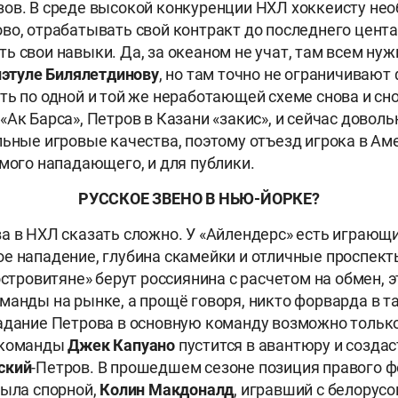
ов. В среде высокой конкуренции НХЛ хоккеисту нео
во, отрабатывать свой контракт до последнего цента
ь свои навыки. Да, за океаном не учат, там всем ну
этуле
Билялетдинову
, но там точно не ограничивают
ть по одной и той же неработающей схеме снова и сн
Ак Барса», Петров в Казани «закис», и сейчас доволь
льные игровые качества, поэтому отъезд игрока в Ам
амого нападающего, и для публики.
РУССКОЕ ЗВЕНО В НЬЮ-ЙОРКЕ?
а в НХЛ сказать сложно. У «Айлендерс» есть играющи
е нападение, глубина скамейки и отличные проспект
островитяне» берут россиянина с расчетом на обмен, 
манды на рынке, а прощё говоря, никто форварда в т
адание Петрова в основную команду возможно только 
 команды
Джек Капуано
пустится в авантюру и создас
ский
-Петров. В прошедшем сезоне позиция правого 
была спорной,
Колин
Макдоналд
, игравший с белорус