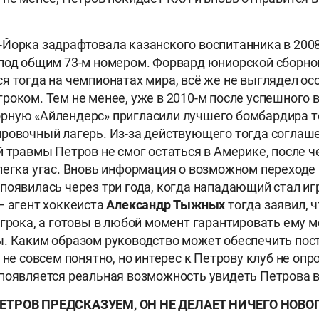
Йорка задрафтовала казанского воспитанника в 2008
под общим 73-м номером. Форвард юниорской сборной
я тогда на чемпионатах мира, всё же не выглядел ос
роком. Тем не менее, уже в 2010-м после успешного 
рную «Айлендерс» пригласили лучшего бомбардира т
ровочный лагерь. Из-за действующего тогда соглаше
 травмы Петров не смог остаться в Америке, после че
легка угас. Вновь информация о возможном переходе
появилась через три года, когда нападающий стал и
— агент хоккеиста
Александр
Тыжных
тогда заявил, 
игрока, а готовы в любой момент гарантировать ему м
. Каким образом руководство может обеспечить пос
 не совсем понятно, но интерес к Петрову клуб не опр
появляется реальная возможность увидеть Петрова в
ЕТРОВ ПРЕДСКАЗУЕМ, ОН НЕ ДЕЛАЕТ НИЧЕГО НОВО