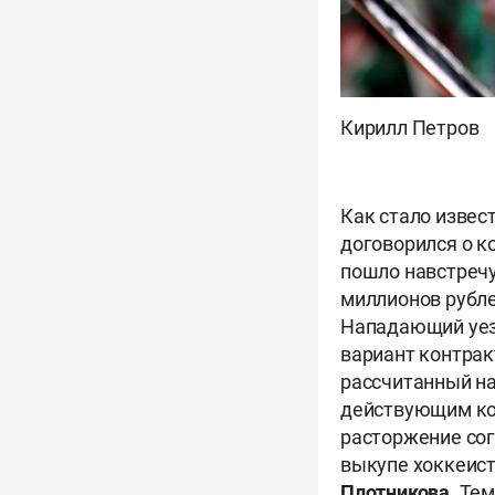
Кирилл Петров
Как стало извест
договорился о к
пошло навстречу
миллионов рублей
Нападающий уезж
вариант контрак
рассчитанный на
действующим кон
расторжение сог
выкупе хоккеист
Плотникова
. Те