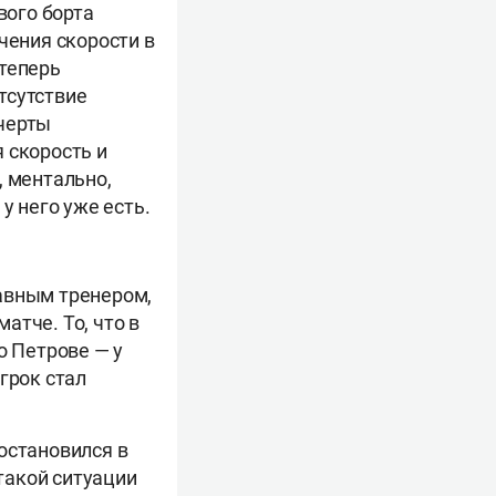
вого борта
чения скорости в
 теперь
тсутствие
 черты
 скорость и
, ментально,
у него уже есть.
авным тренером,
атче. То, что в
о Петрове — у
грок стал
остановился в
 такой ситуации