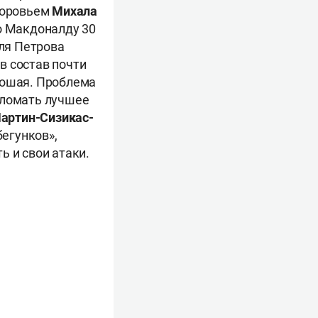
здоровьем
Михала
но Макдоналду 30
Для Петрова
в состав почти
рошая. Проблема
а ломать лучшее
артин-Сизикас-
егунков»,
ь и свои атаки.