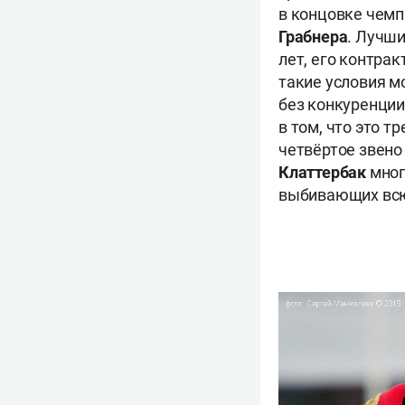
в концовке чемп
Грабнера
. Лучши
лет, его контра
такие условия м
без конкуренции
в том, что это т
четвёртое звено
Клаттербак
мног
выбивающих всю 