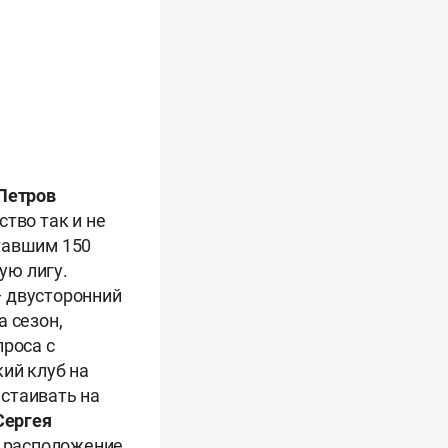
Петров
тво так и не
гавшим 150
ую лигу.
— двусторонний
а сезон,
проса с
ий клуб на
стаивать на
Сергея
в расположение