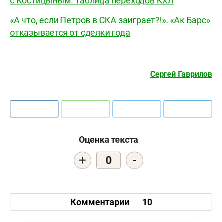
с Костицыным. Таблица переходов КХЛ
«А что, если Петров в СКА заиграет?!». «Ак Барс»
отказывается от сделки года
Сергей Гаврилов
Оценка текста
+
-
0
Комментарии
10