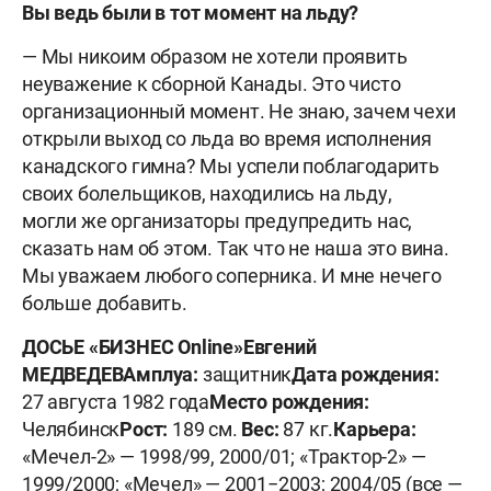
Вы ведь были в тот момент на льду?
— Мы никоим образом не хотели проявить
неуважение к сборной Канады. Это чисто
организационный момент. Не знаю, зачем чехи
открыли выход со льда во время исполнения
канадского гимна? Мы успели поблагодарить
своих болельщиков, находились на льду,
могли же организаторы предупредить нас,
сказать нам об этом. Так что не наша это вина.
Мы уважаем любого соперника. И мне нечего
больше добавить.
ДОСЬЕ «БИЗНЕС Online»
Евгений
МЕДВЕДЕВ
Амплуа:
защитник
Дата рождения:
27 августа 1982 года
Место рождения:
Челябинск
Рост:
189 см.
Вес:
87 кг.
Карьера:
«Мечел-2» — 1998/99, 2000/01; «Трактор-2» —
1999/2000; «Мечел» — 2001−2003; 2004/05 (все —