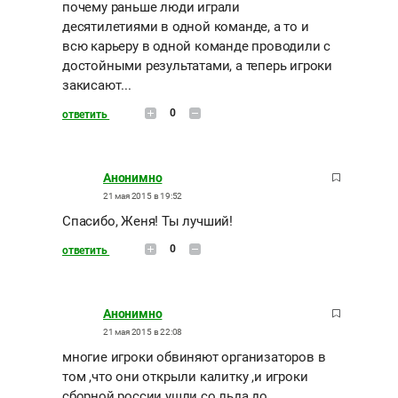
почему раньше люди играли
десятилетиями в одной команде, а то и
всю карьеру в одной команде проводили с
достойными результатами, а теперь игроки
закисают...
0
ответить
Анонимно
21 мая 2015 в 19:52
Спасибо, Женя! Ты лучший!
0
ответить
Анонимно
21 мая 2015 в 22:08
многие игроки обвиняют организаторов в
том ,что они открыли калитку ,и игроки
сборной россии ушли со льда до