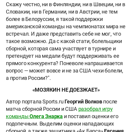
Скажу честно, ни в Финляндии, ни в Швеции, ни в
Словакии, ни в Германии, ни в Австрии, не тем
более в Белоруссии, я такой поддержки
американской команды на чемпионатах мира не
встречал. И даже представить себе не мог, что
такое возможно. Да с какой стати, болельщики
сборной, которая сама участвует в турнире и
претендует на медали будут поддерживать ее
прямого конкурента? Поневоле напрашивается
вопрос — может вовсе и не за США чехи болели,
а против России?".
«МОЗЯКИН НЕ ДОЕЗЖАЕТ»
Автор портала Sports.ru
Георгий Волков
после
матча сборной России и США
разобрал игру
команды
Олега Знарка
и поставил оценки его
подопечным. Выделим оценки нападающих
сборной, а также защитника «Ак Барса»
Евгения