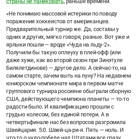
страны не паниковать
, раньше времени.
«Не понимаю массовой истерики по поводу
поражения хоккеистов от американцев.
Предварительный турнир же. Да, составы у
одних и других, мягко говоря, разные. Вот уже и
ярлыки пошли — вроде «Чуда на льду-2».
Получили бы такую оплеуху в плей-офф (или
даже хуже, как во второй сезон при Зинэтуле
Билялетдинове) — другое дело. А сейчас-то, на
самом старте, зачем выть на луну? На недавнем
юниорском чемпионате мира в первом матче
группового турнира россияне обыграли сборную
США, действующего чемпиона планеты — то-то
радости было. И квалификацию прошли с
грудью колесом, без единой потери. А в
четвертьфинале нас без вопросов разгромила
Швейцария. 5:0. Швей-ца-ри-я. Пять — ноль. И
что-то о чудо-победе над Штатами все сразу