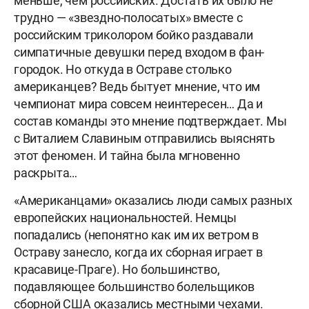
меньше, чем российских. Достать их было не
трудно — «звездно-полосатых» вместе с
российским триколором бойко раздавали
симпатичные девушки перед входом в фан-
городок. Но откуда в Остраве столько
американцев? Ведь бытует мнение, что им
чемпионат мира совсем неинтересен… Да и
состав команды это мнение подтверждает. Мы
с Виталием Славиным отправились выяснять
этот феномен. И тайна была мгновенно
раскрыта…
«Американцами» оказались люди самых разных
европейских национальностей. Немцы
попадались (непонятно как им их ветром в
Остраву занесло, когда их сборная играет в
красавице-Праге). Но большинство,
подавляющее большинство болельщиков
сборной США оказались местными чехами.