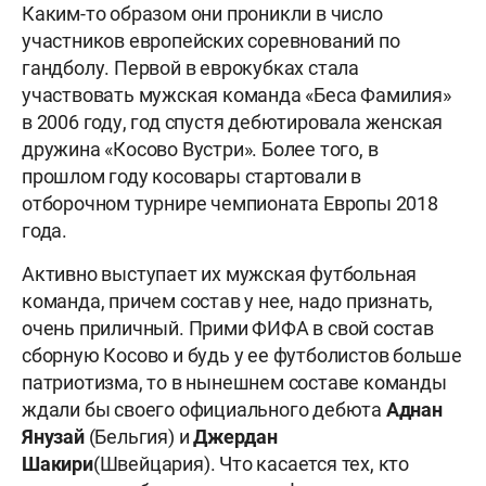
Каким-то образом они проникли в число
участников европейских соревнований по
гандболу. Первой в еврокубках стала
участвовать мужская команда «Беса Фамилия»
в 2006 году, год спустя дебютировала женская
дружина «Косово Вустри». Более того, в
прошлом году косовары стартовали в
отборочном турнире чемпионата Европы 2018
года.
Активно выступает их мужская футбольная
команда, причем состав у нее, надо признать,
очень приличный. Прими ФИФА в свой состав
сборную Косово и будь у ее футболистов больше
патриотизма, то в нынешнем составе команды
ждали бы своего официального дебюта
Аднан
Янузай
(Бельгия) и
Джердан
Шакири
(Швейцария). Что касается тех, кто