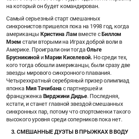
на который он будет командирован.
Самый серьезный старт смешанных
синхронистов пришелся пока на 1998 год, когда
американцы
Кристина Лам
вместе с
Биллом
Мэем
стали вторыми на Играх доброй воли в
Америке. Проиграли они тогда
Ольге
Брусникиной
и
Марии Киселевой.
Но среди тех,
кого тогда обошли американцы, были сразу две
звезды мирового синхронного плавания.
Четырехкратный серебряный призер олимпиад
японка
Мия Тачибана
с партнершей и
француженка
Вирджини Дидье
. Последняя,
кстати, и станет главной звездой смешанных
синхронных пар, потому что спортсменки такого
высокого уровня среди соперников пока нет.
3. СМЕШАННЫЕ ДУЭТЫ В ПРЫЖКАХ В ВОДУ