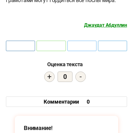
грамотами могут гордиться все послы мира.
Джаудат Абдуллин
Оценка текста
+
-
0
Комментарии
0
Внимание!