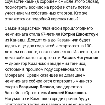
соучастниками (в хорошем смысле этого слова),
посмотреть воочию на профи и стать потом
участниками собственных стартов. Кто же
откажется от подобной перспективы?!
Самой возрастной пловчихой прошлогоднего
чемпионата стала 97-летняя
Кэтрин Джонстоун
из Канады. Доедет она до Казани или будет
ждать еще два года, чтобы стартовать в 100-
летнем возрасте, пока неизвестно. Известно, что
дома собирается стартовать
Равиль Ногуманов
—
директор Казанской академии тенниса,
который в прошлом году соревновался в
Монреале. Среди казанцев на домашнем
чемпионате собираются стартовать министр
спорта
Владимир Леонов
, экс-директор
бассейна «Оргсинтез»
Алексей Камешков.
Ногуманов и Камешков среди прочих будут
стартовать также на казанском чемпионате