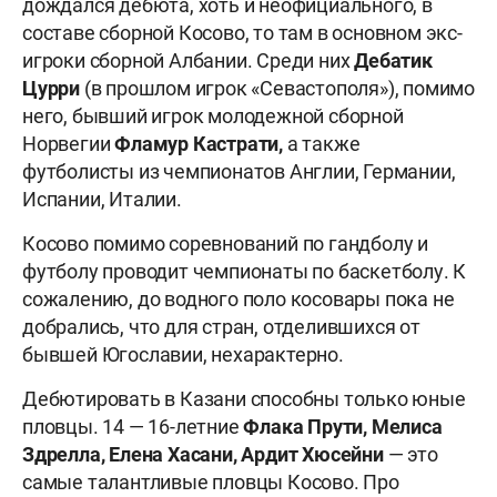
дождался дебюта, хоть и неофициального, в
составе сборной Косово, то там в основном экс-
игроки сборной Албании. Среди них
Дебатик
Цурри
(в прошлом игрок «Севастополя»), помимо
него, бывший игрок молодежной сборной
Норвегии
Фламур Кастрати,
а также
футболисты из чемпионатов Англии, Германии,
Испании, Италии.
Косово помимо соревнований по гандболу и
футболу проводит чемпионаты по баскетболу. К
сожалению, до водного поло косовары пока не
добрались, что для стран, отделившихся от
бывшей Югославии, нехарактерно.
Дебютировать в Казани способны только юные
пловцы. 14 — 16-летние
Флака Прути, Мелиса
Здрелла, Елена Хасани, Ардит Хюсейни
— это
самые талантливые пловцы Косово. Про