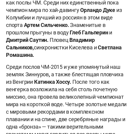
как послы ЧМ. Среди них единственный пока
чемпион мира по хай-давингу
Орландо Дуке
из
Колумбии и лучший из россиян в этом виде
спорта
Артем Сильченко.
Знаменитые в
прошлом прыгуны в воду
Глеб Гальперин
и
Дмитрий Саутин.
Пловец
Владимир
Сальников,
синхронистки Киселева и
Светлана
Ромашина.
Среди послов ЧМ-2015 и уже упомянутый наш
земляк Зиннуров
,
а также блестящая пловчиха
из Венгрии
Катинка Хоссу.
После того как
венгерка возложила на себя столь почетную
миссию, она провела великолепный чемпионат
мира на короткой воде. Четыре золотые медали
с мировыми рекордами в комплексном
плавании и на спине, две серебряные награды и
одна «бронза» — такими верительными