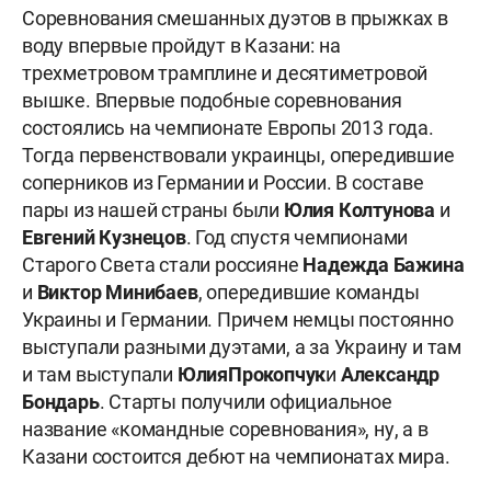
Соревнования смешанных дуэтов в прыжках в
воду впервые пройдут в Казани: на
трехметровом трамплине и десятиметровой
вышке. Впервые подобные соревнования
состоялись на чемпионате Европы 2013 года.
Тогда первенствовали украинцы, опередившие
соперников из Германии и России. В составе
пары из нашей страны были
Юлия Колтунова
и
Евгений Кузнецов
. Год спустя чемпионами
Старого Света стали россияне
Надежда Бажина
и
Виктор Минибаев
, опередившие команды
Украины и Германии. Причем немцы постоянно
выступали разными дуэтами, а за Украину и там
и там выступали
Юлия
Прокопчук
и
Александр
Бондарь
. Старты получили официальное
название «командные соревнования», ну, а в
Казани состоится дебют на чемпионатах мира.