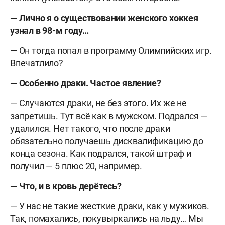
— Лично я о существовании женского хоккея
узнал в 98-м году…
— Он тогда попал в программу Олимпийских игр.
Впечатлило?
— Особенно драки. Частое явление?
— Случаются драки, не без этого. Их же не
запретишь. Тут всё как в мужском. Подрался —
удалился. Нет такого, что после драки
обязательно получаешь дисквалификацию до
конца сезона. Как подрался, такой штраф и
получил — 5 плюс
20,
например
.
— Что, и в кровь дерётесь?
— У нас не такие жесткие драки, как у мужиков.
Так, помахались, покувыркались на льду
…
Мы