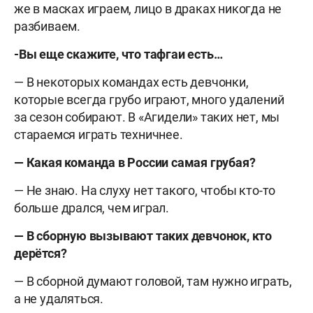
же в масках играем, лицо в драках никогда не
разбиваем.
-
Вы еще скажите, что тафгаи есть
…
— В некоторых командах есть девчонки,
которые всегда грубо играют, много удалений
за сезон собирают. В
«
Агидели
»
таких нет, мы
стараемся играть техничнее.
— Какая команда в России самая грубая?
— Не знаю. На слуху нет такого, чтобы кто-то
больше дрался, чем играл.
— В сборную вызывают таких девчонок, кто
дерётся?
— В сборной думают головой, там нужно играть,
а не удаляться.