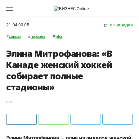
21.04 09:05
в закладки
#
#
#
хоккей
персона
уфа
Элина Митрофанова: «В
Канаде женский хоккей
собирает полные
стадионы»
erid:
Элина Митрофанова — одна из лидеров женской