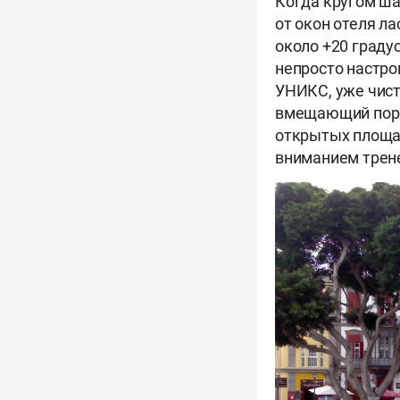
Когда кругом ша
от окон отеля л
около +20 градус
непросто настро
УНИКС, уже чист
вмещающий поряд
открытых площа
вниманием трене