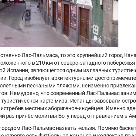
бственно Лас-Пальмаса, то это крупнейший город Кан
положенного в 210 км от северо-западного побережья 
ой Испании, являющегося одним из главных туристич
ии. Город изобилует архитектурными достопримечат
колепными песчаными пляжами, неизменно привлек
ов. Немудрено, что современный Лас-Пальмас заним
 туристической карте мира. Испанцы завоевали остро
 истребив местных аборигенов-индейцев. Именно зд
й раз принёс молитвы Богу перед отправлением в Ам
ородом Лас-Пальмас назвать нельзя. Помимо баскет
де-курорте есть футбольная команда и коллектив по х