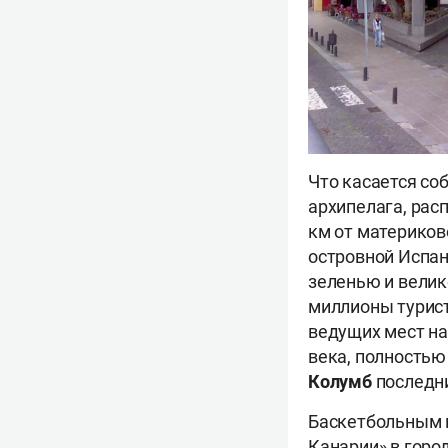
Что касается со
архипелага, рас
км от материков
островной Испан
зеленью и вели
миллионы турист
ведущих мест на
века, полностью
Колумб
последни
Баскетбольным г
Канарии» в горо