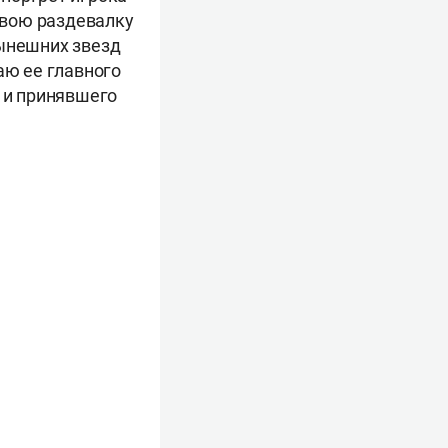
 свою раздевалку
нынешних звезд
аю ее главного
, и принявшего