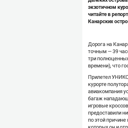
экзотичном куро
читайте в репор
Канарских остро
Дорога на Канар
точным — 39 час
три полноценных
времени), что го
Прилетел УНИКС
курорте полутор
авиакомпания ус
багаж нападаю
игровые кроссов
предоставили ни
по этой причине
которых он и от