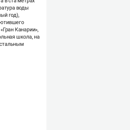
а в ста метрах
ратура воды
ый год),
риютившего
«Гран Канарии»,
ольная школа, на
истальным