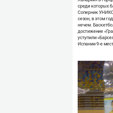
среди которых б
Соперник УНИКСа
сезон, в этом го
нечем. Баскетбо
достижение «Гра
уступили «Барсе
Испании 9-е мест