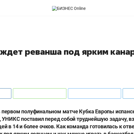
ждет реванша под ярким кана
 первом полуфинальном матче Кубка Европы испанск
), УНИКС поставил перед собой труднейшую задачу, в
ей в 14 и более очков. Как команда готовилась к отв
х под ярким солнцем и как можно играть в баскетбол