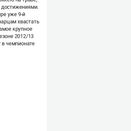
и достижениями.
ре уже 9-й
анарцам хвастать
Самое крупное
езоне 2012/13
т в чемпионате