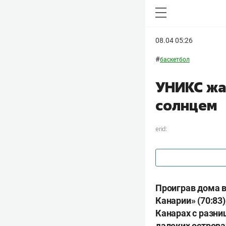
08.04 05:26
#
баскетбол
УНИКС жа
солнцем
erid:
Проиграв дома в
Канарии» (70:83
Канарах с разниц
далеких острова