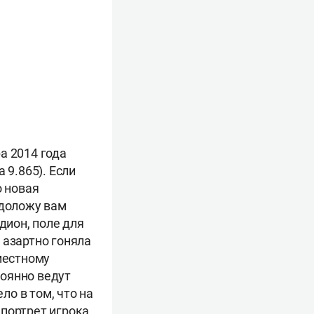
а 2014 года
 9.865). Если
о новая
 доложу вам
ион, поле для
 азартно гоняла
местному
оянно ведут
о в том, что на
 портрет игрока