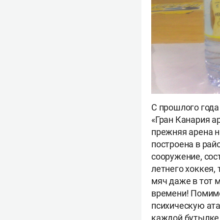
С прошлого года
«Гран Канария ар
прежняя арена н
построена в рай
сооружение, сос
летнего хоккея,
мяч даже в тот 
времени! Помимо
психическую ата
каждой бутылке 