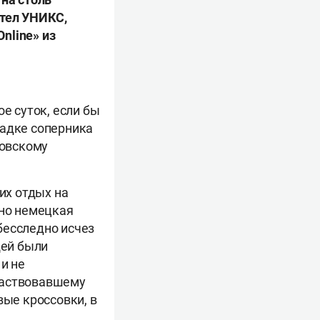
етел УНИКС,
nline» из
е суток, если бы
щадке соперника
ковскому
их отдых на
нно немецкая
бесследно исчез
щей были
и не
частвовавшему
вые кроссовки, в