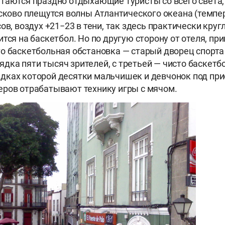
таются праздно отдыхающие туристы со всего света, 
асково плещутся волны Атлантического океана (темпе
ов, воздух +21−23 в тени, так здесь практически кругл
ится на баскетбол. Но по другую сторону от отеля, п
о баскетбольная обстановка — старый дворец спорта 
ка пяти тысяч зрителей, с третьей — чисто баскетб
дках которой десятки мальчишек и девчонок под пр
ров отрабатывают технику игры с мячом.