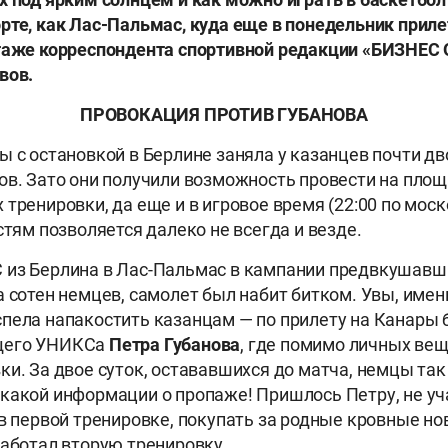
рте, как Лас-Пальмас, куда еще в понедельник прил
таже корреспондента спортивной редакции «БИЗНЕС О
вов.
ПРОВОКАЦИЯ ПРОТИВ ГУБАНОВА
ы с остановкой в Берлине заняла у казанцев почти дво
ов. Зато они получили возможность провести на пло
 тренировки, да еще и в игровое время (22:00 по мос
стям позволяется далеко не всегда и везде.
 из Берлина в Лас-Пальмас в кампании предвкушавш
а сотен немцев, самолет был набит битком. Увы, име
пела напакостить казанцам — по прилету на Канары 
щего УНИКСа
Петра Губанова
, где помимо личных ве
ки. За двое суток, остававшихся до матча, немцы так 
какой информации о пропаже! Пришлось Петру, не у
 в первой тренировке, покупать за родные кровные но
работал вторую тренировку.