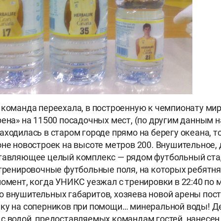
 команда переехала, в построенную к чемпионату мир
ена» на 11500 посадочных мест, (по другим данным на
аходилась в старом городе прямо на берегу океана, т
оне новостроек на высоте метров 200. Внушительное,
тавляющее целый комплекс — рядом футбольный стад
 тренировочные футбольные поля, на которых ребятня
момент, когда УНИКС уезжал с тренировки в 22:40 по 
 внушительных габаритов, хозяева новой арены пост
ку на соперников при помощи… минеральной воды! Дел
с водой, предоставляемых командам гостей, нанесен