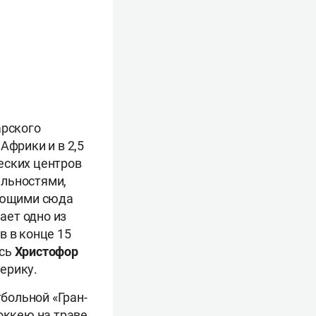
арского
Африки и в 2,5
еских центров
ельностями,
ающими сюда
ает одно из
в в конце 15
есь
Христофор
ерику.
больной «Гран-
оккею на траве,