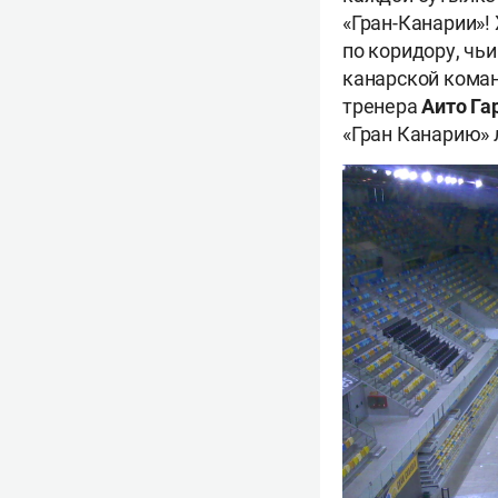
«Гран-Канарии»!
по коридору, чь
канарской коман
тренера
Аито Га
«Гран Канарию» 