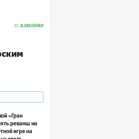
в закладки
рским
ой «Гран
зять реванш на
етной игре на
 на столь