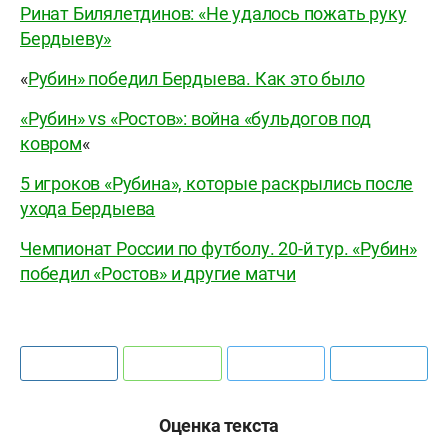
Ринат Билялетдинов: «Не удалось пожать руку
Бердыеву»
«
Рубин» победил Бердыева. Как это было
«Рубин» vs «Ростов»: война «бульдогов под
ковром
«
5 игроков «Рубина», которые раскрылись после
ухода Бердыева
Чемпионат России по футболу. 20-й тур. «Рубин»
победил «Ростов» и другие матчи
Оценка текста