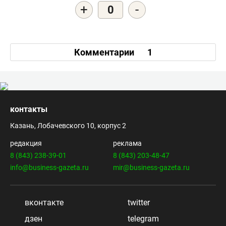
+
-
0
Комментарии
1
контакты
Казань, Лобачевского 10, корпус 2
редакция
реклама
8 (843) 238-39-01
8 (843) 203-48-47
info@business-gazeta.ru
mir@business-gazeta.ru
вконтакте
twitter
дзен
telegram