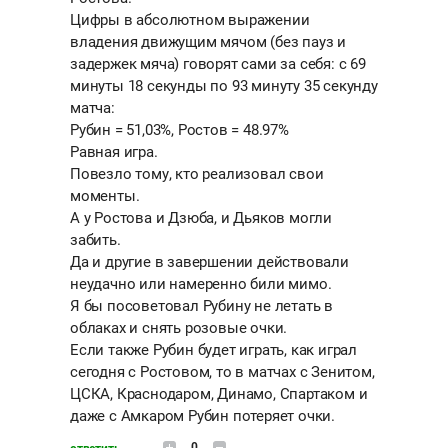
Цифры в абсолютном выражении
владения движущим мячом (без пауз и
задержек мяча) говорят сами за себя: с 69
минуты 18 секунды по 93 минуту 35 секунду
матча:
Рубин = 51,03%, Ростов = 48.97%
Равная игра.
Повезло тому, кто реализовал свои
моменты.
А у Ростова и Дзюба, и Дьяков могли
забить.
Да и другие в завершении действовали
неудачно или намеренно били мимо.
Я бы посоветовал Рубину не летать в
облаках и снять розовые очки.
Если также Рубин будет играть, как играл
сегодня с Ростовом, то в матчах с Зенитом,
ЦСКА, Краснодаром, Динамо, Спартаком и
даже с Амкаром Рубин потеряет очки.
0