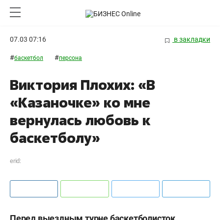
07.03 07:16
в закладки
#
#
баскетбол
персона
Виктория Плохих: «В
«Казаночке» ко мне
вернулась любовь к
баскетболу»
erid:
Перед выездным турне баскетболисток