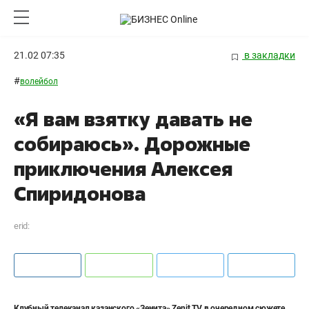
21.02 07:35
в закладки
#
волейбол
«Я вам взятку давать не
собираюсь». Дорожные
приключения Алексея
Спиридонова
erid:
Клубный телеканал казанского «Зенита» Zenit TV в очередном сюжете