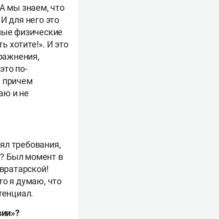
А мы знаем, что
И для него это
зные физические
ь хотите!». И это
пражнения,
это по-
, причем
аю и не
.
нял требования,
т? Был момент в
 вратарской!
то я думаю, что
тенциал.
вии»?