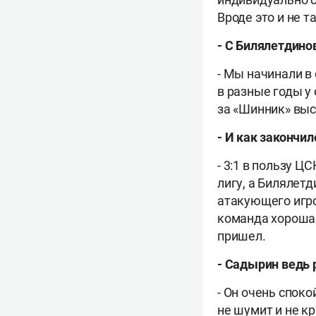
Вроде это и не т
-
С Билялетдино
-
Мы начинали в 
в разные годы у 
за «Шинник» выс
-
И как закончил
-
3:1 в пользу ЦС
лигу, а Билялет
атакующего игрок
команда хорошая
пришел.
-
Садырин ведь р
-
Он очень спокой
не шумит и не к