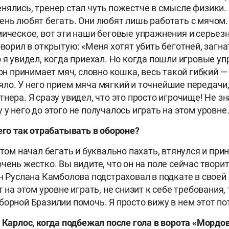
нялись, тренер стал чуть пожестче в смысле физики. 
ень любят бегать. Они любят лишь работать с мячом. 
мическое, вот эти наши беговые упражнения и серье
оворил в открытую: «Меня хотят убить беготней, загнат
о я увидел, когда приехал. Но когда пошли игровые у
 он принимает мяч, словно кошка, весь такой гибкий — 
ло. У него прием мяча мягкий и точнейшие передачи
нера. Я сразу увидел, что это просто игрочище! Не зн
у него до этого не получалось играть на этом уровне
его так отрабатывать в обороне?
том начал бегать и буквально пахать, втянулся и при
чень жестко. Вы видите, что он на поле сейчас твори
он Руслана Камболова подстраховал в подкате в своей
т на этом уровне играть, не снизит к себе требования, 
борной Бразилии помочь. Я просто вижу в нем этот по
 Карлос, когда подбежал после гола в ворота «Мордо