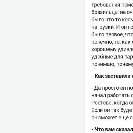
требования поме
бразильцы не оч
было что-то кос
нагрузки. И он г
было первое, чт
конечно, то, как
хорошему удивля
удобные для парт
понимаю, почему 
-
Как заставили 
-
Да просто он по
начал работать о
Ростове, когда 
Если он так буде
он сможет еще с
-
Что вам сказал