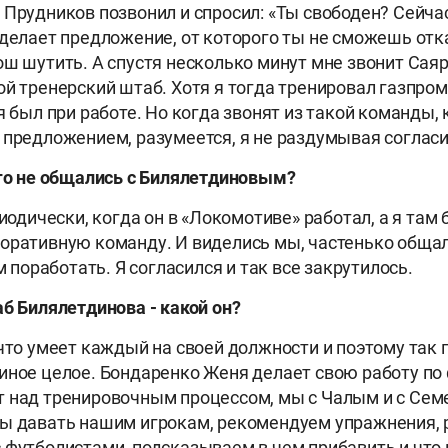
Прудников позвонил и спросил: «Ты свободен? Сейчас
сделает предложение, от которого ты не сможешь отка
ош шутить. А спустя несколько минут мне звонит Сая
ой тренерский штаб. Хотя я тогда тренировал газпр
я был при работе. Но когда звонят из такой команды,
 предложением, разумеется, я не раздумывая согласи
го не общались с Билялетдиновым?
иодически, когда он в «Локомотиве» работал, а я там 
оративную команду. И виделись мы, частенько общал
им поработать. Я согласился и так все закрутилось.
аб Билялетдинова
-
какой он?
то умеет каждый на своей должности и поэтому так п
иное целое. Бондаренко Женя делает свою работу по
т над тренировочным процессом, мы с Чалым и с Се
ты давать нашим игрокам, рекомендуем упражнения,
 футболистами, подсказываем в чем прибавить и что 