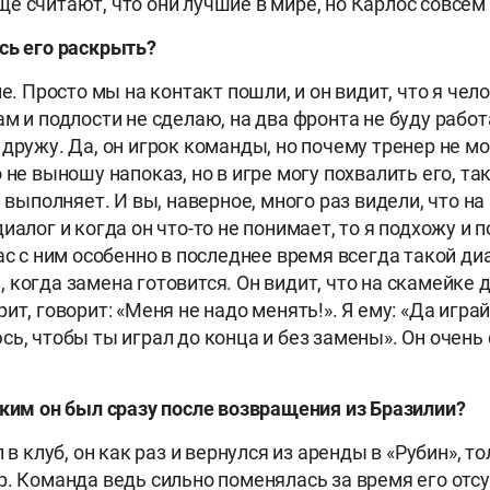
е считают, что они лучшие в мире, но Карлос совсем
сь его раскрыть?
е. Просто мы на контакт пошли, и он видит, что я чел
ам и подлости не сделаю, на два фронта не буду рабо
 дружу. Да, он игрок команды, но почему тренер не м
 не выношу напоказ, но в игре могу похвалить его, так
е выполняет. И вы, наверное, много раз видели, что на 
иалог и когда он что-то не понимает, то я подхожу и
ас с ним особенно в последнее время всегда такой ди
 когда замена готовится. Он видит, что на скамейке 
ит, говорит: «Меня не надо менять!». Я ему: «Да играй 
сь, чтобы ты играл до конца и без замены». Он очень
ким он был сразу после возвращения из Бразилии?
 в клуб, он как раз и вернулся из аренды в «Рубин», т
р. Команда ведь сильно поменялась за время его отсу