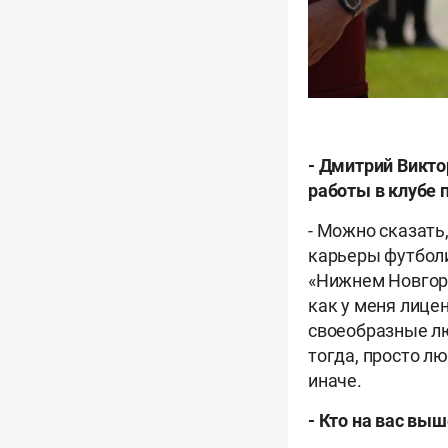
-
Дмитрий Виктор
работы в клубе 
-
Можно сказать, 
карьеры футболи
«Нижнем Новгоро
как у меня лице
своеобразные лю
тогда, просто л
иначе.
-
Кто на вас выше