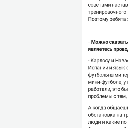
советами настав
тренировочного 
Поэтому ребята 
-
Можно сказать,
являетесь прово
-
Карлосу и Навас
Испании и язык о
футбольными тер
мини-футболе, у
работали, это б
проблемы с тем, 
А когда общаешь
обстановка на т
люди и какие по