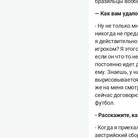
бразильцы вообщ
—
Как вам удало
-
Ну не только мн
никогда не пред
я действительно
игроком? Я этого
если он что-то н
постоянно идет д
ему. Знаешь, у н
вырисовывается,
же на меня смотр
сейчас договорю
футбол.
-
Расскажите, ка
-
Когда я приехал
австрийский сбо