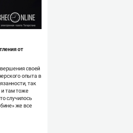
тления от
завершения своей
нерского опыта в
язанности, так
 и там тоже
то случилось
убине» же все