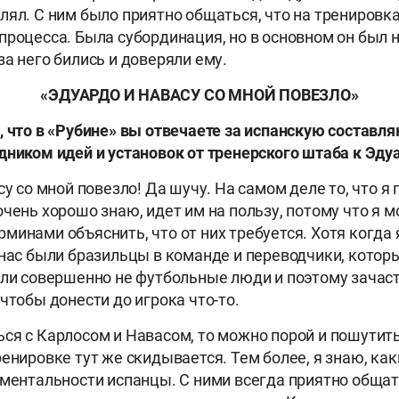
лял. С ним было приятно общаться, что на тренировка
процесса. Была субординация, но в основном он был 
за него бились и доверяли ему.
«ЭДУАРДО И НАВАСУ СО МНОЙ ПОВЕЗЛО»
 что в «Рубине» вы отвечаете за испанскую состав
дником идей и установок от тренерского штаба к Эду
у со мной повезло! Да шучу. На самом деле то, что я 
чень хорошо знаю, идет им на пользу, потому что я м
минами объяснить, что от них требуется. Хотя когда 
 нас были бразильцы в команде и переводчики, котор
ыли совершенно не футбольные люди и поэтому зачас
чтобы донести до игрока что-то.
ся с Карлосом и Навасом, то можно порой и пошутит
ренировке тут же скидывается. Тем более, я знаю, ка
 ментальности испанцы. С ними всегда приятно общат