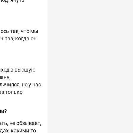
ось так, что мы
н раз, когда он
выход в высшую
меня,
ичился, но у нас
аз только
ли?
ть, не обзывает,
дах, какими-то