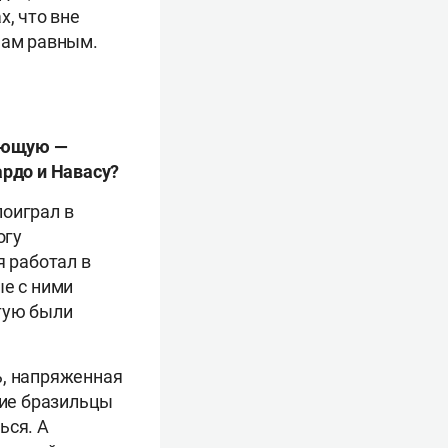
х, что вне
нам равным.
ляющую —
ардо и Навасу?
поиграл в
огу
я работал в
ые с ними
тую были
ь, напряженная
кие бразильцы
ься. А