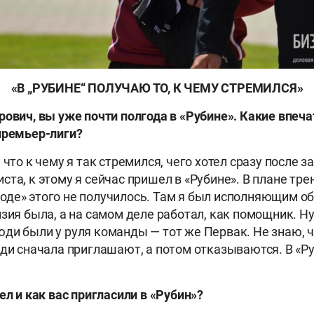
«В
„РУБИНЕ“ ПОЛУЧАЮ ТО, К ЧЕМУ СТРЕМИЛСЯ
»
ович, вы уже почти полгода в «Рубине». Какие впеча
премьер-лиги?
что к чему я так стремился, чего хотел сразу после 
ста, к этому
я сейчас
пришел в «Рубине». В плане тре
де» этого не получилось. Там я был исполняющим об
нзия была, а на самом деле работал, как помощник. Ну
ди были у руля команды — тот же Первак. Не знаю, ч
юди сначала приглашают, а потом отказываются. В «Р
л и как вас пригласили в «Рубин»?