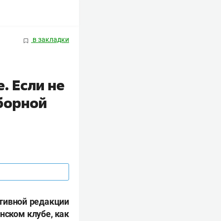
в закладки
. Если не
сборной
тивной редакции
анском клубе, как