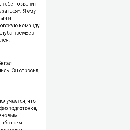
 тебе позвонит
заться». Я ему
рыч и
омовскую команду
 клуба премьер-
лся.
бегал,
ись. Он спросил,
олучается, что
 физподготовке,
меновым
 работаем
подтянуть.