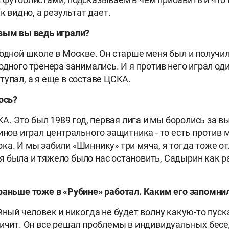
ак видно, а результат дает.
вым вы ведь играли?
одной школе в Москве. Он старше меня был и получил
одного тренера занимались. И я против него играл оди
тупал, а я еще в составе ЦСКА.
ось?
КА. Это был 1989 год, первая лига и мы боролись за 
динов играл центрального защитника
-
то есть против 
а. И мы забили «Шиннику» три мяча, я тогда тоже отл
 была и тяжело было нас остановить, Садырин как р
аньше тоже в «Рубине» работал. Каким его запомни
ный человек и никогда не будет волну какую-то пуска
ричит. Он все решал проблемы в индивидуальных бесе