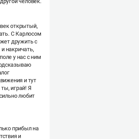
 другой человек.
овек открытый,
тать. С Карлосом
ожет дружить с
 и накричать,
поле у нас с ним
 подсказываю
алог
движения и тут
ты, играй! Я
 сильно любит
олько прибыл на
тствия и