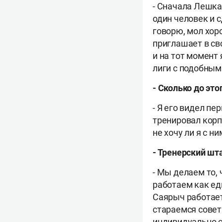
-
Сначала Лешка 
один человек и 
говорю, мол хор
приглашает в св
и на тот момент 
лиги с подобным
-
Сколько до это
-
Я его видел пер
тренировал корп
не хочу ли я с н
-
Тренерский шт
-
Мы делаем то, ч
работаем как ед
Саярыч работае
стараемся сове
индивидуально с