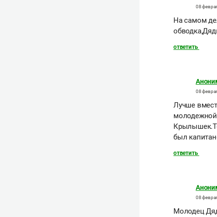
08 феврал
На самом де
обводка,Дяд
ответить
Анони
08 феврал
Лучше вмест
молодежной 
Крылышек.Те
был капитан
ответить
Анони
08 феврал
Молодец Дядю