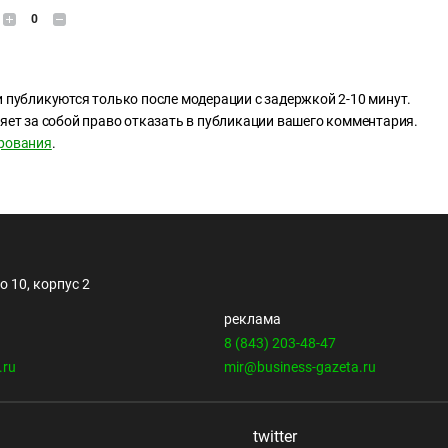
0
 публикуются только после модерации с задержкой 2-10 минут.
яет за собой право отказать в публикации вашего комментария.
рования
.
 10, корпус 2
реклама
8 (843) 203-48-47
.ru
mir@business-gazeta.ru
twitter