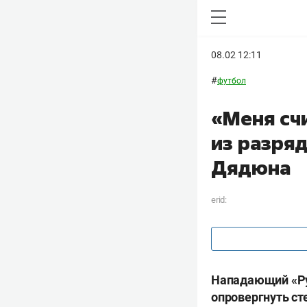
08.02 12:11
#
футбол
«Меня сч
из разря
Дядюна
erid:
Нападающий «Ру
опровергнуть ст