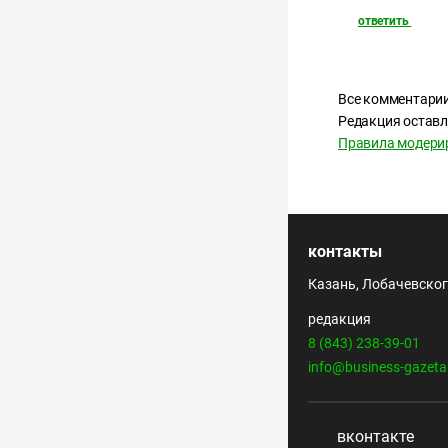
ответить
Все комментарии
Редакция оставл
Правила модери
контакты
Казань, Лобачевского
редакция
8 (843) 238-39-01
info@business-gazeta
вконтакте