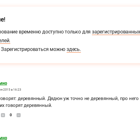
е!
ование временно доступно только для
зарегистрированны
елей.
Зарегистрироваться можно
здесь.
мно
я 2015 в 16:23
говорят: деревянный. Дядюн уж точно не деревянный, про него
гих говорят деревянный.
0
мно