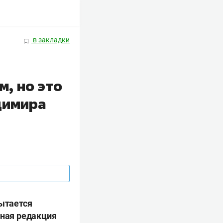
в закладки
, но это
димира
ытается
вная редакция