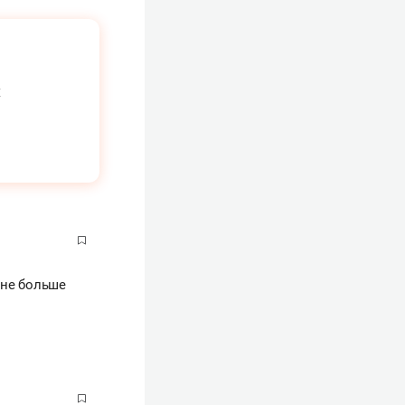
х
 не больше