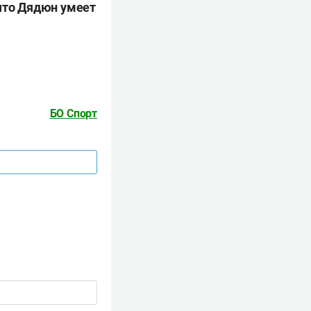
 что Дядюн умеет
БО Спорт