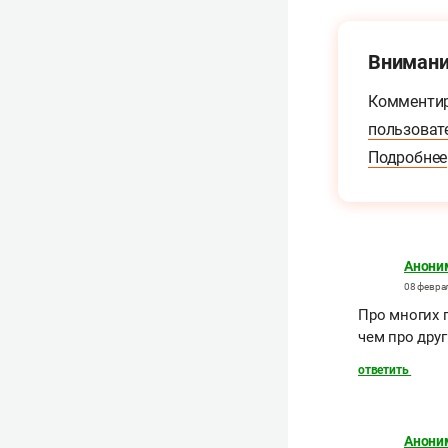
Внимани
Комментир
пользоват
Подробнее
Анони
08 феврал
Про многих 
чем про дру
ответить
Анони