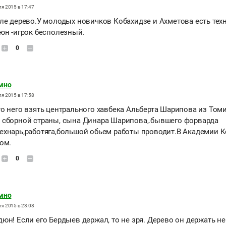
я 2015 в 17:47
ле дерево.У молодых новичков Кобахидзе и Ахметова есть тех
юн -игрок бесполезный.
0
мно
я 2015 в 17:58
о него взять центрального хавбека Альберта Шарипова из Томи
сборной страны, сына Динара Шарипова,.бывшего форварда
хнарь,работяга,большой обьем работы проводит.В Академии 
ом.
0
мно
я 2015 в 23:08
н! Если его Бердыев держал, то не зря. Дерево он держать не 