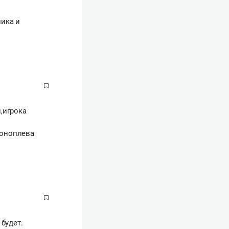
ника и
,игрока
Коноплева
будет.