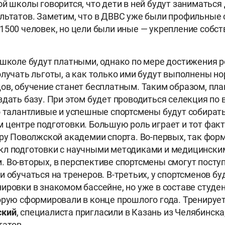
ой школы говорится, что дети в ней будут заниматься
льтатов. Заметим, что в ДВВС уже были профильные 
1500 человек, но цели были иные — укрепление собст
 школе будут платными, однако по мере достижения 
олучать льготы, а как только ими будут выполнены н
ов, обучение станет бесплатным. Таким образом, пла
здать базу. При этом будет проводиться селекция по 
о талантливые и успешные спортсмены будут собират
 центре подготовки. Большую роль играет и тот факт
уру Поволжской академии спорта. Во-первых, так фор
кл подготовки с научными методиками и медицински
 Во-вторых, в перспективе спортсмены смогут поступ
и обучаться на тренеров. В-третьих, у спортсменов б
ировки в знакомом бассейне, но уже в составе студе
орую сформировали в конце прошлого года. Тренирует
ский
, специалиста пригласили в Казань из Челябинска,
татов.