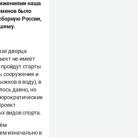
стижениями наша
тсменов было
сборную России,
чшему.
азе дворца
ъект не имеет
м пройдут старты
ь сооружения и
ыжков в воду), в
ось давно, но
 бюрократические
Проект
х видов спорта.
рём
чем изначально в