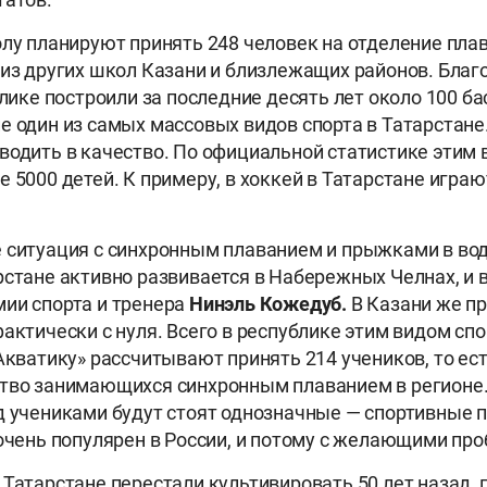
олу планируют принять 248 человек на отделение плав
 из других школ Казани и близлежащих районов. Благ
блике построили за последние десять лет около 100 ба
е один из самых массовых видов спорта в Татарстане
водить в качество. По официальной статистике этим 
 5000 детей. К примеру, в хоккей в Татарстане играю
 ситуация с синхронным плаванием и прыжками в вод
рстане активно развивается в Набережных Челнах, и 
ии спорта и тренера
Нинэль Кожедуб.
В Казани же п
фактически с нуля. Всего в республике этим видом сп
«Акватику» рассчитывают принять 214 учеников, то ес
тво занимающихся синхронным плаванием в регионе.
д учениками будут стоят однозначные — спортивные 
 очень популярен в России, и потому с желающими про
 Татарстане перестали культивировать 50 лет назад, 