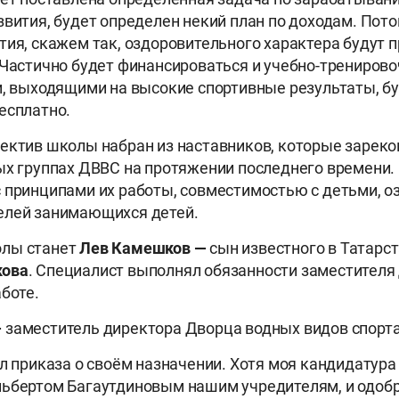
звития, будет определен некий план по доходам. Пото
тия, скажем так, оздоровительного характера будут п
 Частично будет финансироваться и учебно-тренирово
и, выходящими на высокие спортивные результаты, б
есплатно.
ектив школы набран из наставников, которые зарек
ых группах ДВВС на протяжении последнего времени
 принципами их работы, совместимостью с детьми, о
елей занимающихся детей.
лы станет
Лев Камешков —
сын известного в Татарс
кова
. Специалист выполнял обязанности заместителя
аботе.
—
заместитель директора Дворца водных видов спорта
ел приказа о своём назначении. Хотя моя кандидатура
ьбертом Багаутдиновым нашим учредителям, и одобр