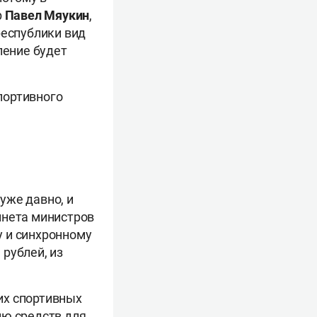
р
Павел Мяукин
,
республики вид
ление будет
портивного
уже давно, и
инета министров
у и синхронному
рублей, из
их спортивных
ию средств для