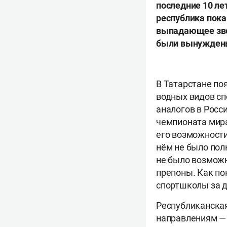
последние 10 ле
республика пока
выпадающее звен
были вынуждены
В Татарстане по
водных видов сп
аналогов в Росси
чемпионата мира
его возможности
нём не было пол
не было возможн
препоны. Как по
спортшколы за д
Республиканская
направлениям — 