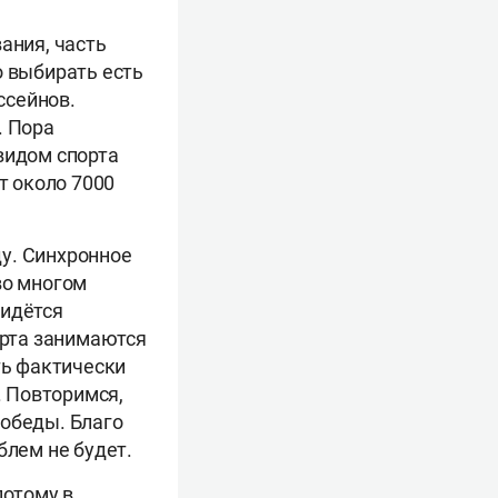
ания, часть
о выбирать есть
ссейнов.
. Пора
видом спорта
т около 7000
у. Синхронное
во многом
ридётся
орта занимаются
ть фактически
 Повторимся,
победы. Благо
блем не будет.
потому в