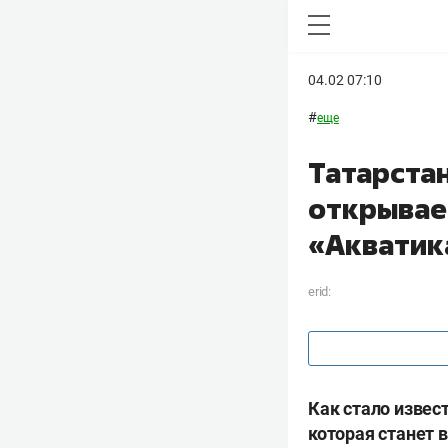
04.02 07:10
#
еще
Татарста
открывае
«Акватик
erid:
Как стало извес
которая станет 