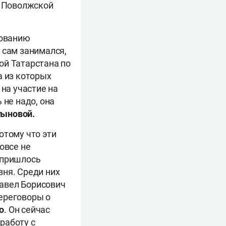
м Поволжской
рованию
 сам занимался,
ой Татарстана по
а из которых
 на участие на
 не надо, она
ыновой.
отому что эти
овсе не
 пришлось
вня. Среди них
Павел Борисович
переговоры о
о
. Он сейчас
работу с