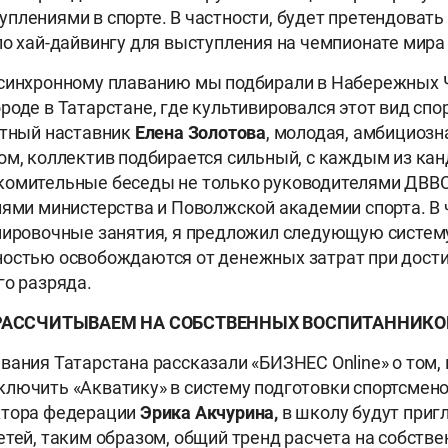
плениями в спорте. В частности, будет претендовать 
по хай-дайвингу для выступления на чемпионате мира 
 синхронному плаванию мы подбирали в Набережных 
оде в Татарстане, где культивировался этот вид спорт
стный наставник
Елена Золотова
, молодая, амбициоз
ом, коллектив подбирается сильный, с каждым из ка
комительные беседы не только руководителями ДВВС
лями министерства и Поволжской академии спорта. В 
енировочные занятия, я предложил следующую систе
ностью освобождаются от денежных затрат при дост
го разряда.
РАССЧИТЫВАЕМ НА СОБСТВЕННЫХ ВОСПИТАННИКО
вания Татарстана рассказали «БИЗНЕС Online» о том, 
лючить «Акватику» в систему подготовки спортсмено
ктора федерации
Эрика Акчурина,
в школу будут при
етей, таким образом, общий тренд расчета на собств