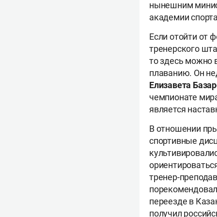
нынешним минис
академии спорт
Если отойти от 
тренерского шта
то здесь можно
плаванию. Он не
Елизавета База
чемпионате мира
является наста
В отношении пры
спортивные дисц
культивировалис
ориентироваться
тренер-препода
порекомендовал
переезде в Каза
получил российс