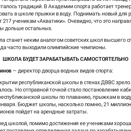
сталось традиций. В Академии спорта работает трене
ровать в школе прыжки в воду. Поднимать новый для 
т 217 ученикам «Акватики». Очевидно, что это направ
ты дольше остальных.
а станет неким аналогом советских школ высшего с
уда часто выходили олимпийские чемпионы.
ШКОЛА БУДЕТ ЗАРАБАТЫВАТЬ САМОСТОЯТЕЛЬНО
динов
— директор дворца водных видов спорта:
крытии республиканской школы в стенах ДВВС зрело 
лось. Но отправной точкой стало постановление каб
республиканской школы по плаванию, прыжкам в вод
января. Бюджет школы, насколько помню, 21 миллион 
ионов пойдет на арендные затраты.
ред школой, помимо достижения ее учениками хорош
дет поставлена определенная задача по зарабатыван