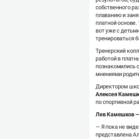
собственного ра
плаванию и заня
платной основе.
вот уже с детьм
тренироваться б
Тренерский колл
работой в платн
познакомились с
мнениями родит
Директором шко
Алексея Камеш
по спортивной р
Лев Камешков 
— Я пока не вид
представлена Ал