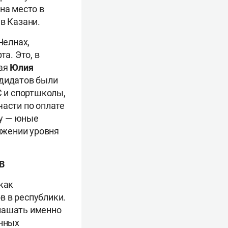
на место в
в Казани.
Челнах,
а. Это, в
ная
Юлия
ндидатов были
 и спортшколы,
части по оплате
му — юные
ижении уровня
В
как
в в республики.
глашать именно
енных