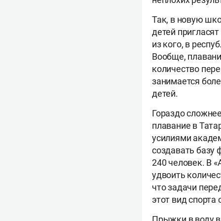
Так, в новую шк
детей пригласят
из кого, в респу
Вообще, плавани
количество пере
занимается более
детей.
Гораздо сложнее
плавание в Тата
усилиями академ
создавать базу 
240 человек. В 
удвоить количес
что задачи пере
этот вид спорта
Прыжки в воду в