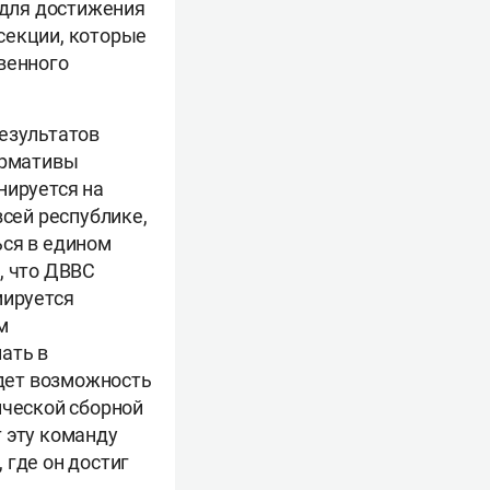
 для достижения
секции, которые
венного
результатов
ормативы
нируется на
всей республике,
ься в едином
, что ДВВС
мируется
м
ать в
удет возможность
нческой сборной
 эту команду
 где он достиг