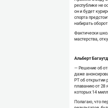
республике не о
он и будет кури
спорта предстои
набирать оборо
Фактически школ
мастерства, отк
Альберт Багаут
— Решение об от
даже анонсирова
РТ об открытии 
плаванию от 28 
которых 14 милл
Полагаю, что пе
результатов, бу