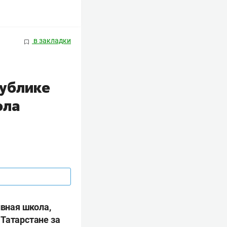
в закладки
публике
ола
ивная школа,
 Татарстане за