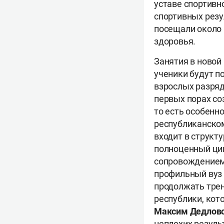
уставе спортивн
спортивных резу
посещали около 
здоровья.
Занятия в новой
ученики будут п
взрослых разряд
первых порах со
то есть особенн
республиканском
входит в структ
полноценный ци
сопровождением.
профильный вуз 
продолжать трен
республики, кот
Максим Дедлов
неплохих резуль