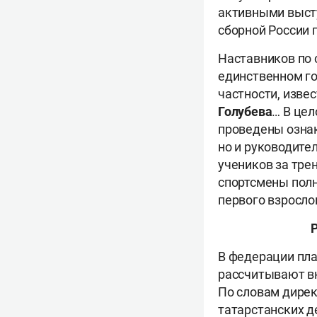
активными высту
сборной России 
Наставников по
единственном гор
частности, изве
Голубева
… В цел
проведены озна
но и руководите
учеников за тр
спортсмены пол
первого взросло
В федерации пла
рассчитывают вк
По словам дире
татарстанских д