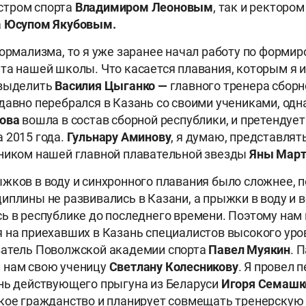
тром спорта
Владимиром Леоновым
, так и ректоро
а
Юсупом Якубовым.
формализма, то я уже заранее начал работу по форми
та нашей школы. Что касается плавания, которым я и
 выделить
Василия Цыганко —
главного тренера сборн
давно перебрался в Казань со своими учениками, одн
рова
вошла в состав сборной республики, и претендует
 2015 года.
Гульнару Аминову
, я думаю, представлять
вником нашей главной плавательной звезды
Яны Март
жков в воду и синхронного плавания было сложнее, п
иплины не развивались в Казани, а прыжки в воду и в
ь в республике до последнего времени. Поэтому нам
 на приехавших в Казань специалистов высокого уро
ватель Поволжской академии спорта
Павел Муякин
. 
 нам свою ученицу
Светлану Колесникову
. Я провел 
нь действующего прыгуна из Беларуси
Игоря Семашк
кое гражданство и планирует совмещать тренерскую 