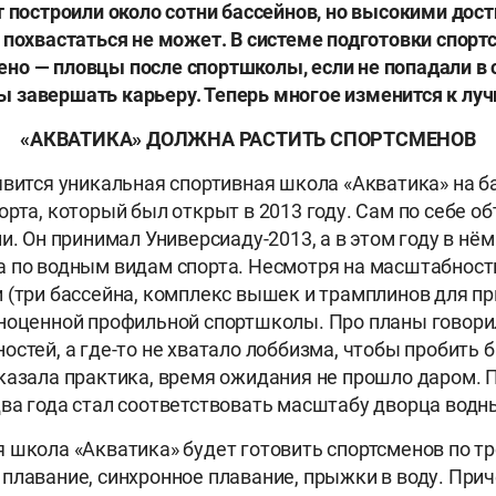
т построили около сотни бассейнов, но высокими до
 похвастаться не может. В системе подготовки спор
о — пловцы после спортшколы, если не попадали в 
 завершать карьеру. Теперь многое изменится к лу
«АКВАТИКА» ДОЛЖНА РАСТИТЬ СПОРТСМЕНОВ
явится уникальная спортивная школа «Акватика» на б
орта, который был открыт в 2013 году. Сам по себе об
и. Он принимал Универсиаду-2013, а в этом году в нё
 по водным видам спорта. Несмотря на масштабност
 (три бассейна, комплекс вышек и трамплинов для пр
ноценной профильной спортшколы. Про планы говорил
остей, а где-то не хватало лоббизма, чтобы пробить
казала практика, время ожидания не прошло даром. 
ва года стал соответствовать масштабу дворца водны
 школа «Акватика» будет готовить спортсменов по т
плавание, синхронное плавание, прыжки в воду. При