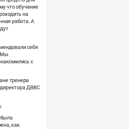
му что обучение
роходить на
чная работа. А
удут
омендовали себя
. Мы
знакомились с
тане тренера
 директора ДВВС
:
 была
ена, как