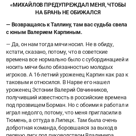
«
МИХАЙЛОВ ПРЕДУПРЕЖДАЛ МЕНЯ, ЧТОБЫ
НА БРАНЬ НЕ ОБИЖАЛСЯ
— Возвращаясь к Таллину, там вас судьба свела
с юным Валерием Карпиным.
— Да, он нам тогда мячи носил. Не в обиду,
кстати, сказано, потому, что в советские
времена все нормально было с субординацией и
носить мячи было обязанностью молодых
игроков. А 16-летний уроженец Карпин как раз к
таковым и относился. В Нарве его нашел
уроженец Эстонии Валерий Овчинников,
получивший известность в российские времена
под прозвищем Борман. Но с обоими я работал и
играл недолго, потому, что меня пригласили в
Тюмень, а оттуда в Липецк. Там была очень
добротная команда, боровшаяся за выход в
первую лигу под руководством Владимира