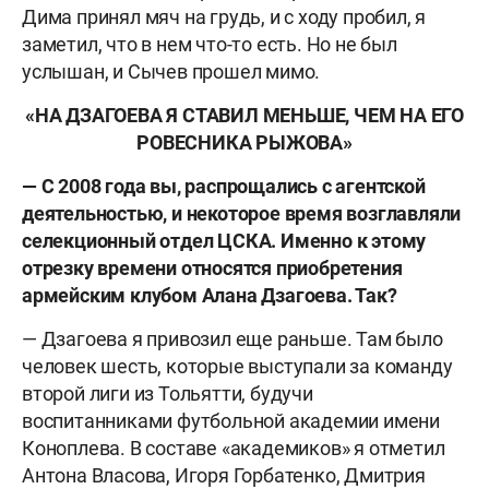
Дима принял мяч на грудь, и с ходу пробил, я
заметил, что в нем что-то есть. Но не был
услышан, и Сычев прошел мимо.
«НА ДЗАГОЕВА Я СТАВИЛ МЕНЬШЕ, ЧЕМ НА ЕГО
РОВЕСНИКА РЫЖОВА»
— С 2008 года вы, распрощались с агентской
деятельностью, и некоторое время возглавляли
селекционный отдел ЦСКА. Именно к этому
отрезку времени относятся приобретения
армейским клубом Алана Дзагоева. Так?
— Дзагоева я привозил еще раньше. Там было
человек шесть, которые выступали за команду
второй лиги из Тольятти, будучи
воспитанниками футбольной академии имени
Коноплева. В составе «академиков» я отметил
Антона Власова, Игоря Горбатенко, Дмитрия