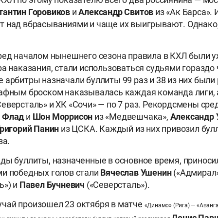
тантин Горовиков
и
Александр Свитов
из «Ак Барса».
 над вбрасываниями и чаще их выигрывают. Однако,
ред началом нынешнего сезона правила в КХЛ были 
ра наказания, стали использоваться судьями гораздо 
 арбитры назначали буллиты 99 раз и 38 из них были
афным броском наказывалась каждая команда лиги, 
еверсталь» и ХК «Сочи» — по 7 раз. Рекордсмены сре
 Флад
и
Шон Моррисон
из «Медвешчака»,
Александр 
Григорий Панин
из ЦСКА. Каждый из них привозил бул
за.
ды буллиты, назначенные в основное время, принос
ми победных голов стали
Вячеслав Ушенин
(«Адмирал»
ь») и
Павел Бучневич
(«Северсталь»).
чай произошел 23 октября в матче
«Динамо» (Рига) — «Аванг
Денис Пар