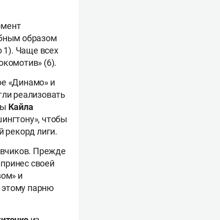
омент
обным образом
 1). Чаще всех
комотив» (6).
ое «Динамо» и
гли реализовать
ды
Кайла
шингтону», чтобы
й рекорд лиги.
ливчиков. Прежде
 принес своей
вом» и
я этому парню
китенко
из