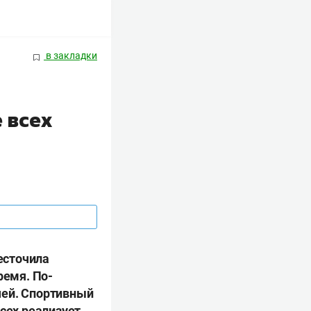
в закладки
 всех
есточила
ремя. По-
чей. Спортивный
всех реализует