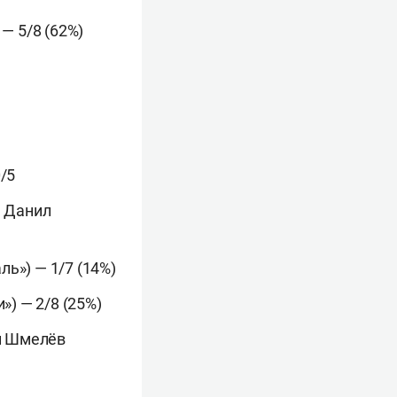
— 5/8 (62%)
/5
, Данил
ь») — 1/7 (14%)
») — 2/8 (25%)
ей Шмелёв