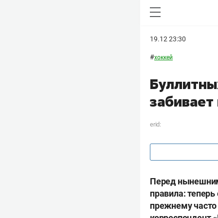
19.12 23:30
#
хоккей
Буллитных
забивает
erid:
Перед нынешним
правила: теперь
прежнему часто 
корреспондент «