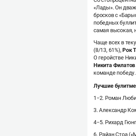
«Лады». Он дваж
бросков с «Бар
победных булли
самая высокая, 
Чаще всех в те
(8/13, 61%),
Рок 
О геройстве Ник
Никита Филатов
команде победу.
Лучшие булитме
1−2. Роман Люби
3. Александр Ко
4−5. Рихард Гюн
6. Райан Стоа («