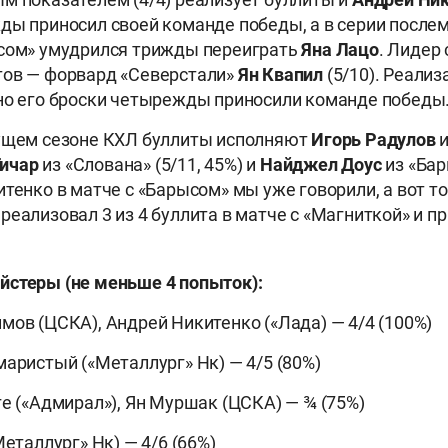
ды приносил своей команде победы, а в серии после
ысом» умудрился трижды переиграть
Яна Лацо
. Лидер 
тов — форвард «Северстали»
Ян Квапил
(5/10). Реализ
но его броски четырежды приносили команде победы
кущем сезоне КХЛ буллиты исполняют
Игорь Радулов
и
Тичар
из «Слована» (5/11, 45%) и
Найджел Доус
из «Бар
итенко в матче с «Барысом» мы уже говорили, а вот т
реализовал 3 из 4 буллита в матче с «Магниткой» и п
йстеры (не меньше 4 попыток):
мов (ЦСКА), Андрей Никитенко («Лада) — 4/4 (100%)
маристый («Металлург» Нк) — 4/5 (80%)
ге («Адмирал»), Ян Муршак (ЦСКА) — ¾ (75%)
Металлург» Нк) — 4/6 (66%)