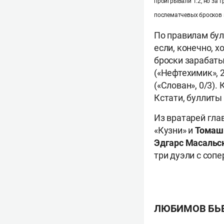
проигрывали 1:2, но за 
послематчевых бросков 
По правилам бул
если, конечно, 
броски зарабат
(«Нефтехимик», 2
(«Слован», 0/3)
Кстати, буллиты 
Из вратарей гла
«Кузни» и
Томаш
Эдгарс Масальс
три дуэли с соп
ЛЮБИМОВ БЬЕ