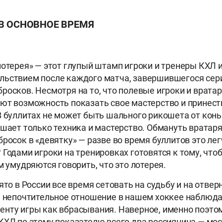
 В ОСНОВНОЕ ВРЕМЯ
лотерея» — этот глупый штамп игроки и тренеры КХЛ 
льствием после каждого матча, завершившегося сер
росков. Несмотря на то, что полевые игроки и вратар
ют возможность показать свое мастерство и принест
В буллитах не может быть шального рикошета от кон
ешает только техника и мастерство. Обмануть вратар
росок в «девятку» — разве во время буллитов это лег
 Годами игроки на тренировках готовятся к тому, чт
м умудряются говорить, что это лотерея.
ято в России все время сетовать на судьбу и на отве
е непочтительное отношение в нашем хоккее наблюда
нту игры как вбрасывания. Наверное, именно поэтом
КХЛ по этому показателю всего два россиянина — мо