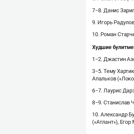
7−8. Данис Зарип
9. Игорь Радулов
10. Роман Старче
Худшие булитме
1−2. Джастин Аз
3−5. Тему Харти
Апальков («Локо
6−7. Лаурис Дар
8−9. Станислав Ч
10. Александр Б
(«Атлант»), Егор