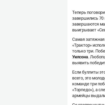
Теперь поговори
завершились 70 
завершаются матч
выигрывает «Сев
Самая затяжная 
«Трактор» испол
только три. Поб
Уилсона
. Любопы
выявить победит
Если буллиты эт
всего, это мол
команде три поб
«Торпедо»), а сл
армейцы выдали
Со стопроцентны