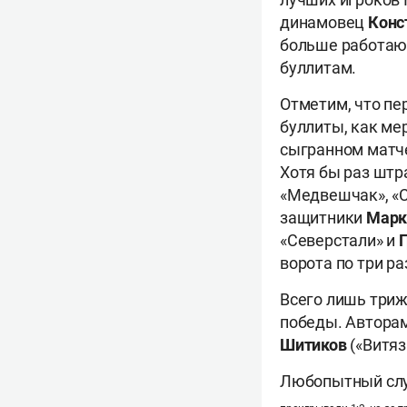
динамовец
Конс
больше работают
буллитам.
Отметим, что пе
буллиты, как ме
сыгранном матче
Хотя бы раз штр
«Медвешчак», «С
защитники
Марк
«Северстали» и
ворота по три ра
Всего лишь триж
победы. Автора
Шитиков
(«Витяз
Любопытный слу