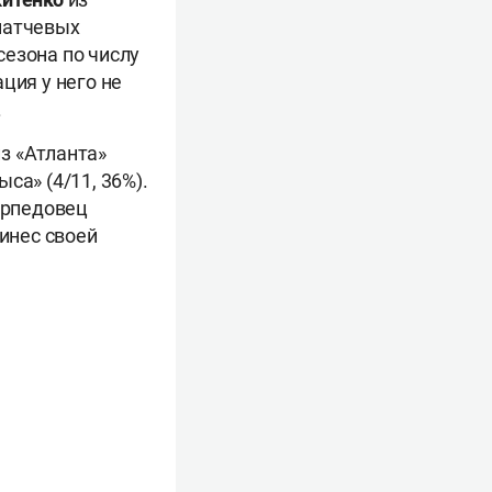
матчевых
сезона по числу
ация у него не
.
з «Атланта»
ыса» (4/11, 36%).
орпедовец
ринес своей