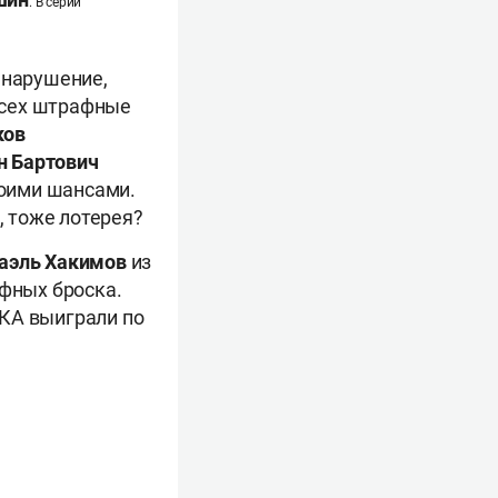
. В серии
 нарушение,
 всех штрафные
ков
н Бартович
воими шансами.
, тоже лотерея?
аэль Хакимов
из
афных броска.
КА выиграли по