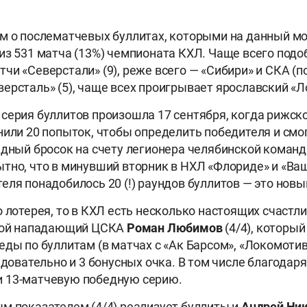
м о послематчевых буллитах, которыми на данный м
из 531 матча (13%) чемпионата КХЛ. Чаще всего под
и «Северстали» (9), реже всего — «Сибири» и СКА (по
ерсталь» (5), чаще всех проигрывает ярославский «Ло
серия буллитов произошла 17 сентября, когда рижск
нили 20 попыток, чтобы определить победителя и смо
едный бросок на счету легионера челябинской коман
тно, что в минувший вторник в НХЛ «Флориде» и «Ва
еля понадобилось 20 (!) раундов буллитов — это новы
о лотерея, то в КХЛ есть несколько настоящих счаст
одой нападающий ЦСКА
Роман Любимов
(4/4), который
еды по буллитам (в матчах с «Ак Барсом», «Локомоти
едовательно и 3 бонусных очка. В том числе благодар
 13-матчевую победную серию.
м показателем (4/4) реализует буллиты и
Андрей Ни