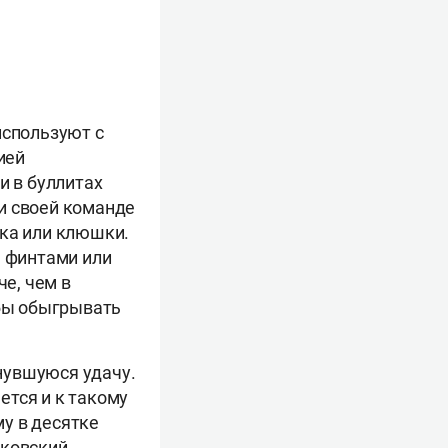
используют с
ией
и в буллитах
и своей команде
ька или клюшки.
я финтами или
че, чем в
обы обыгрывать
рнувшуюся удачу.
ется и к такому
у в десятке
сковский