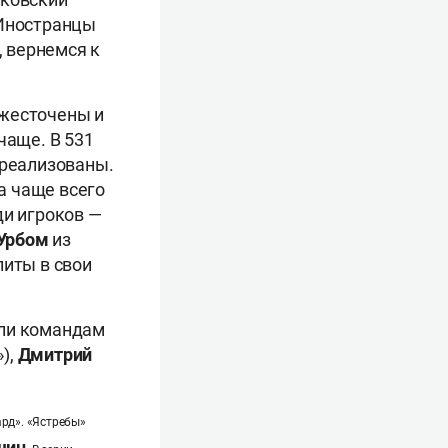
 Иностранцы
 вернемся к
ужесточены и
чаще. В 531
 реализованы.
а чаще всего
ди игроков —
Урбом
из
литы в свои
или командам
),
Дмитрий
ард». «Ястребы»
шин