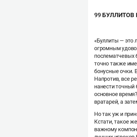
99 БУЛЛИТОВ
«Буллиты — это 
огромным удово
послематчевых б
точно также име
бонусные очки. 
Напротив, все р
нанести точный б
основное время?
вратарей, а зате
Но так уж и прин
Кстати, такое ж
важному компоне
лучших игроков 