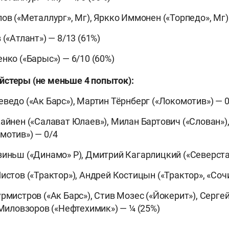
ов («Металлург», Мг), Яркко Иммонен («Торпедо», Мг) 
 («Атлант») — 8/13 (61%)
нко («Барыс») — 6/10 (60%)
йстеры (не меньше 4 попыток):
еведо («Ак Барс»), Мартин Тёрнберг («Локомотив») — 0
кайнен («Салават Юлаев»), Милан Бартович («Слован»)
мотив») — 0/4
зиньш («Динамо» Р), Дмитрий Кагарлицкий («Северстал
истов («Трактор»), Андрей Костицын («Трактор», «Сочи
урмистров («Ак Барс»), Стив Мозес («Йокерит»), Серг
 Миловзоров («Нефтехимик») — ¼ (25%)