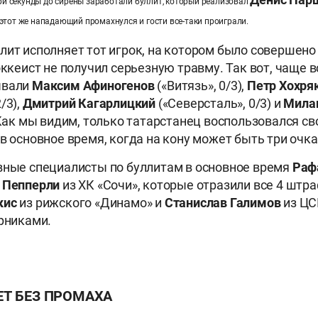
три секунды до сирены заработали буллит, который реализовал
этот же нападающий промахнулся и гости все-таки проиграли.
лит исполняет тот игрок, на котором было совершено
хоккеист не получил серьезную травму. Так вот, чаще
ывали
Максим Афиногенов
(«Витязь», 0/3),
Петр Хохря
/3),
Дмитрий Кагарлицкий
(«Северсталь», 0/3) и
Мила
. Как мы видим, только татарстанец воспользовался с
в основное время, когда на кону может быть три очка
вные специалисты по буллитам в основное время
Раф
 Пепперли
из ХК «Сочи», которые отразили все 4 штр
кис
из рижского «Динамо» и
Станислав Галимов
из ЦС
ерниками.
Т БЕЗ ПРОМАХА