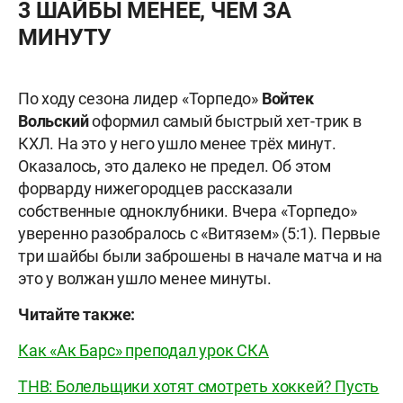
3 ШАЙБЫ МЕНЕЕ, ЧЕМ ЗА
МИНУТУ
По ходу сезона лидер «Торпедо»
Войтек
Вольский
оформил самый быстрый хет-трик в
КХЛ. На это у него ушло менее трёх минут.
Оказалось, это далеко не предел. Об этом
форварду нижегородцев рассказали
собственные одноклубники. Вчера
«
Торпедо
»
уверенно разобралось с «Витязем» (5:1). Первые
три шайбы были заброшены в начале матча и на
это у волжан ушло менее минуты.
Читайте также:
Как «Ак Барс» преподал урок СКА
ТНВ: Болельщики хотят смотреть хоккей? Пусть