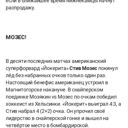
если в ближайшее время нижнекамцы начнут
распродажу.
МОЗЕС!
В десяти последних матчах американский
суперфорвард «Йокерита»
Стив Мозес
покинул
лёд без набранных очков только один раз.
Настоящий бенефис американец устроил в
Магнитогорске накануне. В снайперском
поединке Мозякин vs Мозес по очкам победил
хоккеист из Хельсинки. «Йокерит» выиграл 4:3, а
Стив набрал 4 (2+2) очка. Он упрочил своё
лидерство в снайперской гонке и вышел на
четвёртое место в бомбардирской.