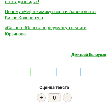
на стадион идут!
Почему «Нефтехимику» пора избавляться от
Вилле Колппанена
«Салават Юлаев» передумал увольнять
Юрзинова
Дмитрий Белоусов
Оценка текста
+
-
0