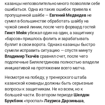
казанцы непозволительно много позволяли себе
ошибаться. Одна из таких ошибок привела к
пропущенной шайбе —
Евгений Медведев
не
сумел в большинстве обработать шайбу на
чужой синей линии, после чего форвард гостей
Гинст Мейя
убежал один на один, а защитнику
«барсов» пришлось фолить и зарабатывать
буллит в свои ворота. Однако казанцы быстро
сумели исправить ситуацию — спустя минуту
Владимир Ткачёв
сравнял счет, после чего
подопечные Билялетдинова полностью владели
инициативой на протяжении всего матча.
Несмотря на победу, у тренерского штаба
казанской команды должны быть серьезные
вопросы к защитникам. Не ко всем, но к
большей части. Во втором периоде
Шелдон
Брукбэнк
«проспал»
Лауриса Дарзиньша
,