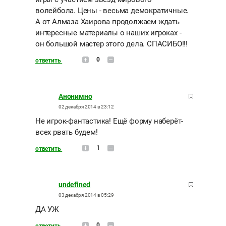
волейбола. Цены - весьма демократичные.
А от Алмаза Хаирова продолжаем ждать
интересные материалы о наших игроках -
он большой мастер этого дела. СПАСИБО!!!
0
ответить
Анонимно
02 декабря 2014 в 23:12
Не игрок-фантастика! Ещё форму наберёт-
всех рвать будем!
1
ответить
undefined
03 декабря 2014 в 05:29
ДА УЖ
0