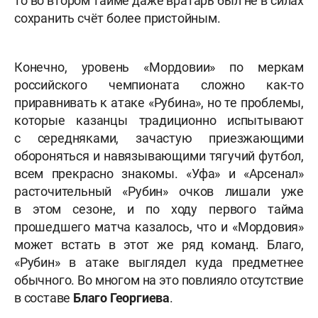
то во втором тайме даже вратарь был не в силах
сохранить счёт более пристойным.
Конечно, уровень «Мордовии» по меркам
российского чемпионата сложно как-то
приравнивать к атаке «Рубина», но те проблемы,
которые казанцы традиционно испытывают
с середняками, зачастую приезжающими
обороняться и навязывающими тягучий футбол,
всем прекрасно знакомы. «Уфа» и «Арсенал»
расточительный «Рубин» очков лишали уже
в этом сезоне, и по ходу первого тайма
прошедшего матча казалось, что и «Мордовия»
может встать в этот же ряд команд. Благо,
«Рубин» в атаке выглядел куда предметнее
обычного. Во многом на это повлияло отсутствие
в составе
Благо Георгиева
.