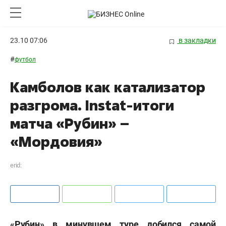
23.10 07:06
в закладки
#
футбол
Камболов как катализатор
разгрома. Instat-итоги
матча «Рубин» –
«Мордовия»
erid:
«Рубин» в минувшем туре добился самой