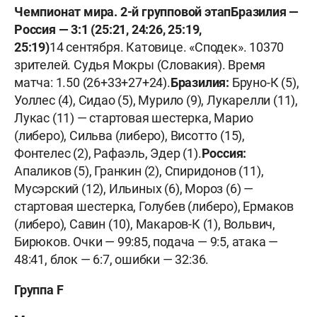
Чемпионат мира. 2-й групповой этап
Бразилия —
Россия — 3:1 (25:21, 24:26, 25:19,
25:19)
14 сентября. Катовице. «Сподек». 10370
зрителей. Судья Мокры (Словакия). Время
матча: 1.50 (26+33+27+24).
Бразилия:
Бруно-К (5),
Уоллес (4), Сидао (5), Мурило (9), Лукарелли (11),
Лукас (11) — стартовая шестерка, Марио
(либеро), Сильва (либеро), Висотто (15),
Фонтелес (2), Рафаэль, Эдер (1).
Россия:
Апаликов (5), Гранкин (2), Спиридонов (11),
Мусэрский (12), Ильиных (6), Мороз (6) —
стартовая шестерка, Голубев (либеро), Ермаков
(либеро), Савин (10), Макаров-К (1), Вольвич,
Бирюков. Очки — 99:85, подача — 9:5, атака —
48:41, блок — 6:7, ошибки — 32:36.
Группа F