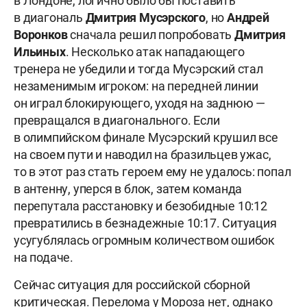
в Лондоне, логично было бы поставить
в диагональ
Дмитрия Мусэрского
, но
Андрей
Воронков
сначала решил попробовать
Дмитрия
Ильиных
. Несколько атак нападающего
тренера не убедили и тогда Мусэрский стал
незаменимым игроком: на передней линии
он играл блокирующего, уходя на заднюю —
превращался в диагонального. Если
в олимпийском финале Мусэрский крушил все
на своем пути и наводил на бразильцев ужас,
то в этот раз стать героем ему не удалось: попал
в антенну, уперся в блок, затем команда
перепутала расстановку и безобидные 10:12
превратились в безнадежные 10:17. Ситуация
усугублялась огромным количеством ошибок
на подаче.
Сейчас ситуация для российской сборной
критическая. Перелома у Мороза нет, однако