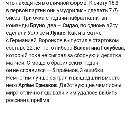
что находятся в отличной форме. К счету 16:8
в первой партии они умудрились сделать 7 (!)
эйсов. Три очка с подачи набрал капитан
команды
Бруно
, два —
Сидао
, по одному эйсу
сделали Уоллес и
Лукас
. Как и в матче
с Германией, Воронков выпустил в стартовом
составе 22-летнего либеро
Валентина Голубева,
который пока не сыграл за сборную и десятка
матчей. С мощью бразильских подач
он не справился — 5 приёмов, 3 ошибки.
Немногим лучше сыграл и вышедший вместо
него
Артём Ермаков
. Действующие чемпионы
мира отлично подавали и им удалось выбить
россиян с приёма.