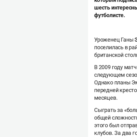
шесть интересны
футболисте.
Уроженец Ганы
поселилась в ра
британской стол
В 2009 году матч
следующем сезон
Однако планы Э
передней кресто
месяцев.
Сыграть за «бол
общей сложности
этого был отпра
клубов. За два г