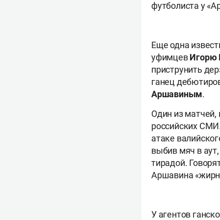
футболиста у «Ар
Еще одна извест
уфимцев
Игорю 
приструнить дерз
ганец дебютиров
Аршавиным
.
Один из матчей,
российских СМИ.
атаке валийског
выбив мяч в аут,
тирадой. Говорят
Аршавина «жирн
У агентов ганск