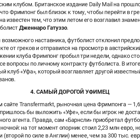
ским клубом. Британское издание Daily Mail на прошл
 что Фримпонг был близок к тому, чтобы перейти в гр
на известен тем, что этим летом его возглавил знаме
тболист
Дженнаро Гатуззо
.
 возможного наставника, футболист отклонил предл
кте от греков и отправился на просмотр в австрийский
ожении клуба Фримпонг пробыл три недели, однако сто
се вопросы по личному контракту футболиста. В итог
ый клуб «Уфа», который возглавляет другой известн
ванов.
4. САМЫЙ ДОРОГОЙ УФИМЕЦ
 сайте Transfermarkt, рыночная цена Фримпонга — 1,6
пришлось бы выложить «Уфе», если бы игрок не доста
ного агента. Правда, сам «Барнсли» приобретал футбо
очной: на тот момент опорник стоил 2,23 млн евро, н
(второй по силе в Англии) менее, чем за 300 тыс. евр