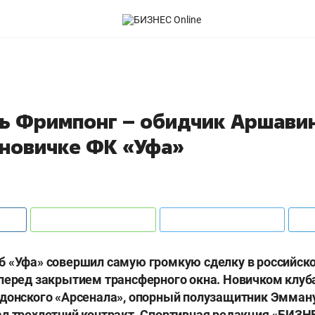
ь Фримпонг – обидчик Аршавин
 новичке ФК «Уфа»
 «Уфа» совершил самую громкую сделку в российско
перед закрытием трансферного окна. Новичком клуба
ндонского «Арсенала», опорный полузащитник Эмман
л трехлетний контракт. Спортивная редакция «БИЗНЕ