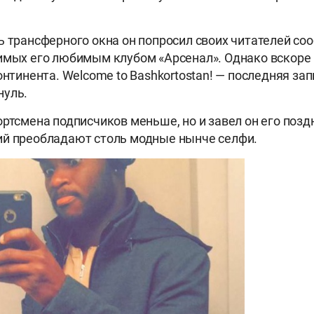
ь трансферного окна он попросил своих читателей со
имых его любимым клубом «Арсенал». Однако вскоре
онтинента. Welcome to Bashkortostan! — последняя за
нуль.
ртсмена подписчиков меньше, но и завел он его поздне
ий преобладают столь модные нынче селфи.