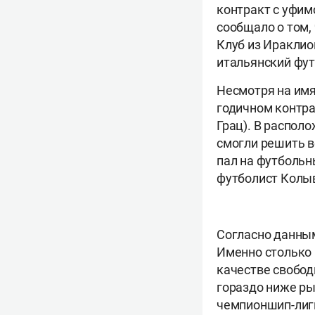
контракт с уфим
сообщало о том,
Клуб из Ираклио
итальянский фу
Несмотря на имя
годичном контра
Грац). В распол
смогли решить в
пал на футбольн
футболист Колы
Согласно данным
Именно столько 
качестве свобод
гораздо ниже рын
чемпионшип-лиги 