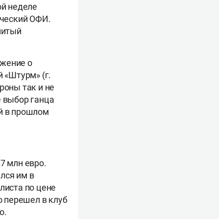
ой неделе
еческий ОФИ.
нитый
ожение о
 «Штурм» (г.
роны так и не
е выбор ганца
ый в прошлом
7 млн евро.
лся им в
листа по цене
о перешел в клуб
о.