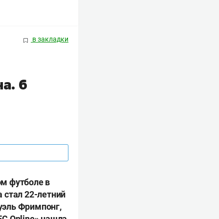
в закладки
а. 6
м футболе в
 стал 22-летний
уэль Фримпонг,
С Online» нашла