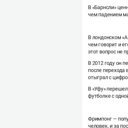
В «Барнсли» цен
чем падением ма
В лондонском «А
чем говорит и ег
этот вопрос не 
В 2012 году он п
после перехода 
отыграл с цифрой
В «Уфу» перешел 
футболке с одной
Фримпонг — попу
человек, и за п