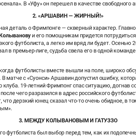
сенала». В «Уфу» он перешел в качестве свободного а
2. «АРШАВИН — ЖИРНЫЙ!»
ная деталь о Фримпонге — скверный характер. Главн
Колыванову
и его помощникам придется потрудиться
кого футболиста, а легко им вряд ли будет. Осенью 2
ал в премьер-лиге, судьба свела его в одной команде
 когда футболисты вместе вышли на поле, широко обс
 В матче с «Суонси» Аршавин допустил ошибку, котор
о клуба. 19-летний Фримпонг спас ситуацию, догнав с
 после чего разразился в адрес российского футболис
, что дерзкий юнец сказал что-то очень обидное, в то
ым».
3. МЕЖДУ КОЛЫВАНОВЫМ И ГАТУЗЗО
ого футболиста был выбор перед тем, как их подопеч