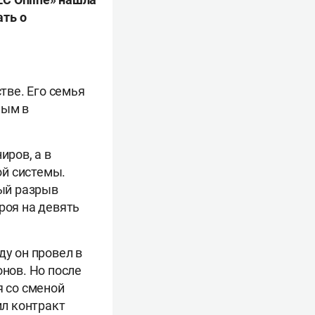
ать о
тве. Его семья
ным в
иров, а в
ой системы.
ый разрыв
роя на девять
ду он провел в
онов. Но после
я со сменой
ил контракт