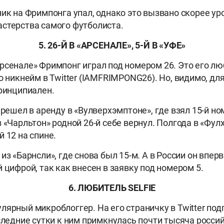
ник на Фримпонга упал, однако это вызвано скорее у
стерства самого футболиста.
5. 26-Й В «АРСЕНАЛЕ», 5-Й В «УФЕ»
рсенале» Фримпонг играл под номером 26. Это его л
о никнейм в Twitter (IAMFRIMPONG26). Но, видимо, дл
принципиален.
ерешел в аренду в «Вулверхэмптоне», где взял 15-й но
в «Чарльтон» родной 26-й себе вернул. Полгода в «Фу
 12 на спине.
из «Барнсли», где снова был 15-м. А в России он впер
 цифрой, так как внесен в заявку под номером 5.
6. ЛЮБИТЕЛЬ SELFIE
лярный микроблоггер. На его страничку в Twitter под
оследние сутки к ним примкнулась почти тысяча росси