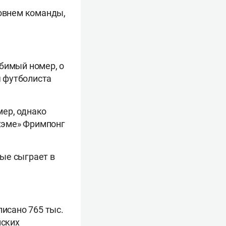
ровнем команды,
юбимый номер, о
я футболиста
мер, однако
лхэме» Фримпонг
вые сыграет в
писано 765 тыс.
йских