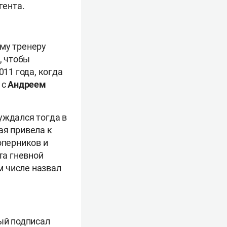
гента.
ому тренеру
, чтобы
011 года, когда
 с
Андреем
уждался тогда в
ая привела к
оперников и
та гневной
м числе назвал
ный подписал