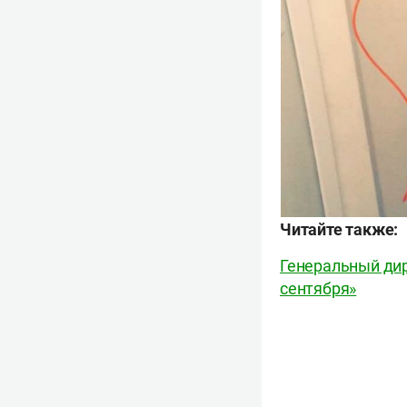
Читайте т
акже:
Генеральный дир
сентября»