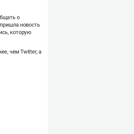
общать о
 пришла новость
пись, которую
е, чем Twitter, а