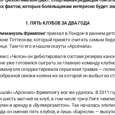
х фактов, которые болельщикам интересно будет зн
1. ПЯТЬ КЛУБОВ ЗА ДВА ГОДА
Эммануэль Фримпонг
приехал в Лондон в раннем детс
йоне Тоттенхэм, который принято считать самым бед
ице. Там-то его и нашли скауты «Арсенала».
ем с «Челси» он дебютировал в составе резерва канон
е уже готовился сыграть за главную команду клубн
ммануэля скорректировала серьезная травма — полн
образной связки колена из-за которой он выбыл из ст
ьшой» «Арсенал» Фримпонгу все же удалось. В 2011 го
 шесть матчей за клуб, в том числе три в Лиге чемпи
влен в аренду в «Вулверхэмптон». Так началась эпопе
ода он сменил пять клубов, и лишь «Барнсли» — выкуп