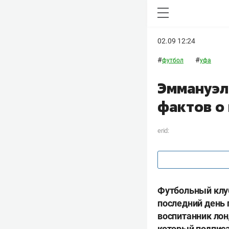
02.09 12:24
#
#
футбол
уфа
Эммануэл
фактов о
erid:
Футбольный клуб
последний день 
воспитанник ло
который подписа