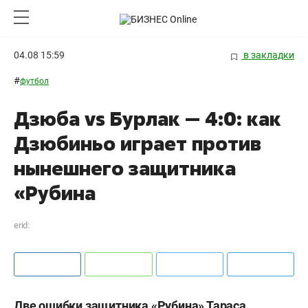
04.08 15:59
в закладки
#
футбол
Дзюба vs Бурлак — 4:0: как
Дзюбиньо играет против
нынешнего защитника
«Рубина
erid:
Две ошибки защитника «Рубина» Тараса