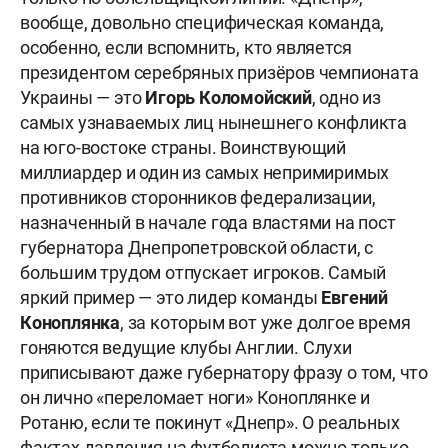
вообще, довольно специфическая команда,
особенно, если вспомнить, кто является
президентом серебряных призёров чемпионата
Украины — это
Игорь Коломойский
, одно из
самых узнаваемых лиц нынешнего конфликта
на юго-востоке страны. Воинствующий
миллиардер и один из самых непримиримых
противников сторонников федерализации,
назначенный в начале года властями на пост
губернатора Днепропетровской области, с
большим трудом отпускает игроков. Самый
яркий пример — это лидер команды
Евгений
Коноплянка
, за которым вот уже долгое время
гоняются ведущие клубы Англии. Слухи
приписывают даже губернатору фразу о том, что
он лично «переломает ноги» Коноплянке и
Ротаню, если те покинут «Днепр». О реальных
фактах давления на футболиста можно только