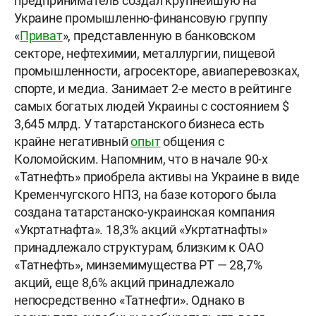
предприниматель создал крупнейшую на
Украине промышленно-финансовую группу
«
Приват
», представленную в банковском
секторе, нефтехимии, металлургии, пищевой
промышленности, агросекторе, авиаперевозках,
спорте, и медиа. Занимает 2-е место в рейтинге
самых богатых людей Украины с состоянием $
3,645 млрд. У татарстанского бизнеса есть
крайне негативный
опыт
общения с
Коломойским. Напомним, что в начале 90-х
«Татнефть» приобрела активы на Украине в виде
Кременчугского НПЗ, на базе которого была
создана татарстанско-украинская компания
«Укртатнафта». 18,3% акций «Укртатнафты»
принадлежало структурам, близким к ОАО
«Татнефть», минземимущества РТ — 28,7%
акций, еще 8,6% акций принадлежало
непосредственно «Татнефти». Однако в