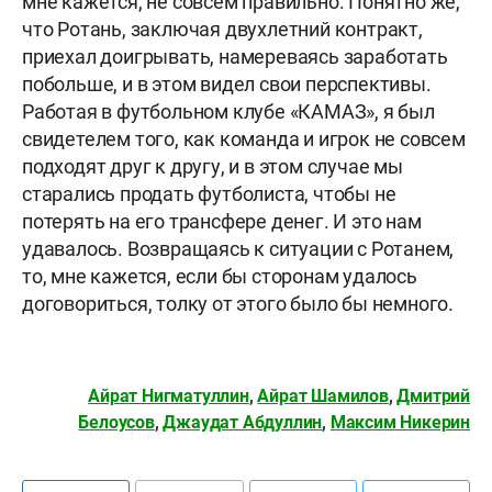
мне кажется, не совсем правильно. Понятно же,
что Ротань, заключая двухлетний контракт,
приехал доигрывать, намереваясь заработать
побольше, и в этом видел свои перспективы.
Работая в футбольном клубе «КАМАЗ», я был
свидетелем того, как команда и игрок не совсем
подходят друг к другу, и в этом случае мы
старались продать футболиста, чтобы не
потерять на его трансфере денег. И это нам
удавалось. Возвращаясь к ситуации с Ротанем,
то, мне кажется, если бы сторонам удалось
договориться, толку от этого было бы немного.
Айрат Нигматуллин
,
Айрат Шамилов
,
Дмитрий
Белоусов
,
Джаудат Абдуллин
,
Максим Никерин